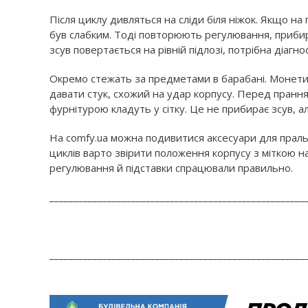
Після циклу дивляться на сліди біля ніжок. Якщо на п
був слабким. Тоді повторюють регулювання, прибир
зсув повертається на рівній підлозі, потрібна діаг
Окремо стежать за предметами в барабані. Монети, 
давати стук, схожий на удар корпусу. Перед прання
фурнітурою кладуть у сітку. Це не прибирає зсув, 
На comfy.ua можна подивитися аксесуари для пральн
циклів варто звірити положення корпусу з міткою на
регулювання й підставки спрацювали правильно.
_____________________________________________________
_____________________________________________________