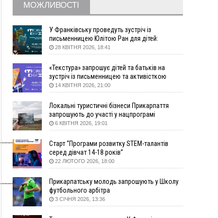
МОЖЛИВОСТІ
09:22
АМКУ розпочав справу проти Гвіздецької
селищної ради через різні ставки земельного
податку
У Франківську проведуть зустріч із
письменницею Юлітою Ран для дітей:
08:54
Синоптики попереджають про значний дощ на
говоритимуть про серію книг про Мавку
28 КВІТНЯ 2026, 18:41
Прикарпатті до кінця п'ятниці
08:45
Нафтогазову площу на межі Прикарпаття та
«Текстура» запрошує дітей та батьків на
Львівщини повторно виставили на аукціон за
зустріч із письменницею та активісткою
830 млн
Анною Повх
14 КВІТНЯ 2026, 21:00
06 Серпня
Локальні туристичні бізнеси Прикарпаття
18:46
У Польщі невідомі скоїли наругу над
ФОТО
запрошують до участі у нацпрограмі
могилою УПА
«Подорож до себе»
6 КВІТНЯ 2026, 19:01
17:45
Сили оборони уразила Ярославський НПЗ та
_______
Старт “Програми розвитку STEM-талантів
кораблі берегової охорони фсб у Керчі
серед дівчат 14-18 років”
17:17
Скарби Музею писанкового розпису
ВІДЕО
22 ЛЮТОГО 2026, 18:00
побачать далеко за межами Коломиї
_______
16:42
Поблизу Франківська п'яний на Chevrolet
Прикарпатську молодь запрошують у Школу
втікав від поліції
футбольного арбітра
3 СІЧНЯ 2026, 13:36
16:27
На Прикарпатті триває декларування
вогнепальної зброї: уже зареєстровано 282