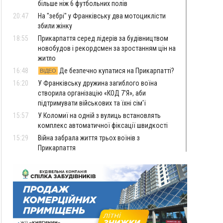
більше ніж 6 футбольних полів
20:47
На "зебрі" у Франківську два мотоциклісти
збили жінку
18:55
Прикарпаття серед лідерів за будівництвом
новобудов і рекордсмен за зростанням цін на
житло
16:48
Де безпечно купатися на Прикарпатті?
ВІДЕО
16:20
У Франківську дружина загиблого воїна
створила організацію «КОД 7'Я», аби
підтримувати військових та їхні сім'ї
15:57
У Коломиї на одній з вулиць встановлять
комплекс автоматичної фіксації швидкості
15:29
Війна забрала життя трьох воїнів з
Прикарпаття
15:00
На Закарпатті викрили масштабну схему
незаконного виключення
військовозобов’язаних з обліку
14:31
«Багато питань буде знято». На громадських
слуханнях в Яремче обговорили, як вирішити
питання джипінгу в Карпатах