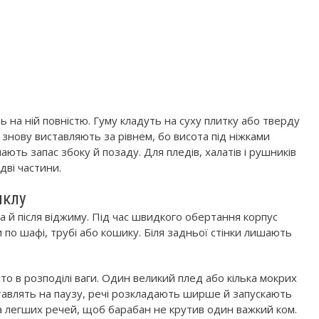
ь на ній повністю. Гуму кладуть на суху плитку або тверду
 знову виставляють за рівнем, бо висота під ніжками
ють запас збоку й позаду. Для пледів, халатів і рушників
ві частини.
иклу
 а й після віджиму. Під час швидкого обертання корпус
и по шафі, трубі або кошику. Біля задньої стінки лишають
то в розподілі ваги. Один великий плед або кілька мокрих
тавлять на паузу, речі розкладають ширше й запускають
ка легших речей, щоб барабан не крутив один важкий ком.