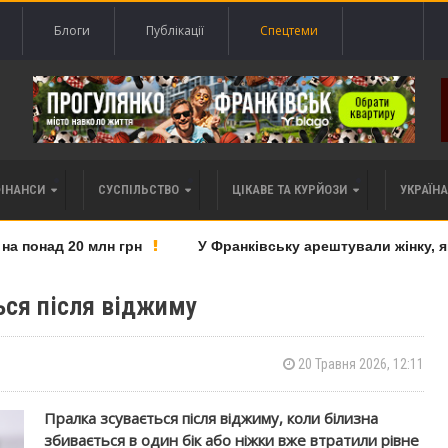
Блоги
Публікації
Спецтеми
ФІНАНСИ
СУСПІЛЬСТВО
ЦІКАВЕ ТА КУРЙОЗИ
УКРАЇНА 
понад 20 млн грн
У Франківську арештували жінку, яку
ться після віджиму
20 Травня 2026, 12:11
Пралка зсувається після віджиму, коли білизна
збивається в один бік або ніжки вже втратили рівне