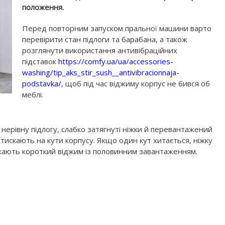
положення.
Перед повторним запуском пральної машини варто
перевірити стан підлоги та барабана, а також
розглянути використання антивібраційних
підставок
https://comfy.ua/ua/accessories-
washing/tip_aks_stir_sush__antivibracionnaja-
podstavka/
, щоб під час віджиму корпус не бився об
меблі.
нерівну підлогу, слабко затягнуті ніжки й перевантажений
атискають на кути корпусу. Якщо один кут хитається, ніжку
скають короткий віджим із половинним завантаженням.