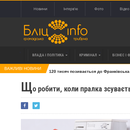
Новини
Інтерв'ю
Фото
Відео
ВЛАДА І ПОЛІТИКА
КРИМІНАЛ
БІЗНЕС І 
ВАЖЛИВІ НОВИНИ
влі права вимоги за 120 тисяч позивається до Франківська на 
Щ
о робити, коли пралка зсуває