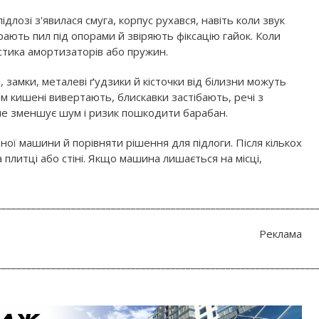
ідлозі з'явилася смуга, корпус рухався, навіть коли звук
ають пил під опорами й звіряють фіксацію гайок. Коли
ностика амортизаторів або пружин.
замки, металеві ґудзики й кісточки від білизни можуть
м кишені вивертають, блискавки застібають, речі з
але зменшує шум і ризик пошкодити барабан.
ої машини й порівняти рішення для підлоги. Після кількох
 плитці або стіні. Якщо машина лишається на місці,
________________________________________________________________
Реклама
________________________________________________________________