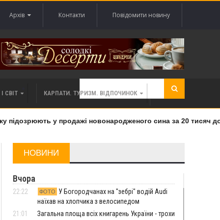
Архів
Контакти
Повідомити новину
І СВІТ
КАРПАТИ. ТУРИЗМ. ВІДПОЧИНОК
 підозрюють у продажі новонародженого сина за 20 тисяч дола
НОВИНИ
Вчора
22:22
У Богородчанах на "зебрі" водій Audi
ФОТО
наїхав на хлопчика з велосипедом
21:01
Загальна площа всіх книгарень України - трохи