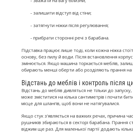
- зважати на вагу білизни;
- залишити відступ від стіни;
- затягнути ніжки після регулювання;
- прибрати сторонні речі з барабана.
Підставка працює лише тоді, коли кожна ніжка стоїт
основу, без пилу й води. Після встановлення корпус
змінюється. Якщо машина торкається меблів, залиша
обирають менші оберти або розділяють прання на д
Відстань до меблів і контроль після ц
Відстань до меблів дивляться не тільки до запуску,
може зміститися на кілька сантиметрів і почати бит
місце для шлангів, щоб вони не натягувалися.
Якщо стук з'являється на важких речах, причина час
рушників збираються в секторі барабана. Прання с
віджим ще раз. Для маленької партії додають кіль