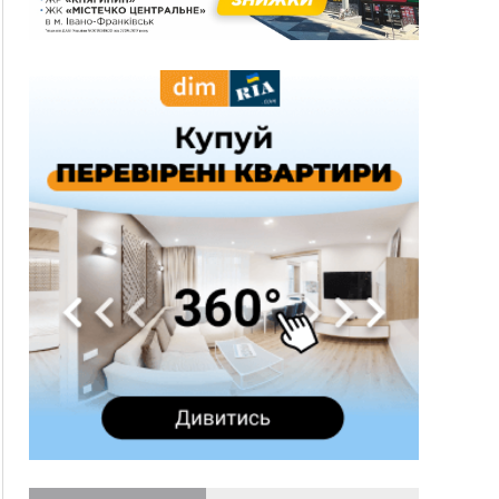
13:54
5 «тихих» хвороб, які виявляє профілактичне
обстеження
13:30
На Надрічній тривають останні
ФОТО
приготування до нового руху
12:57
У Франківську зафіксували найбільшу спеку за
всю історію спостережень
12:24
Лікування наркоманії Київ: чому важливо
розпочати терапію якомога раніше
12:00
Франківця, який у Косові викрав за магазину
понад 640 тисяч гривень у валюті, засудили до
5 років
11:50
Податкова передасть в Міноборони для
"Оберегу" дані про чоловіків 18–60 років
11:20
Водійка, яку на Сухомлинського побив інший
керманич, відмовилася від обвинувачення —
справу закрили
10:45
У Франківську, Коломиї, Долині та Яремче 6
серпня зафіксували рекордну спеку
10:02
Змушував надсилати інтимні фото: на
Прикарпатті затримали підозрюваного у
розбещенні малолітньої