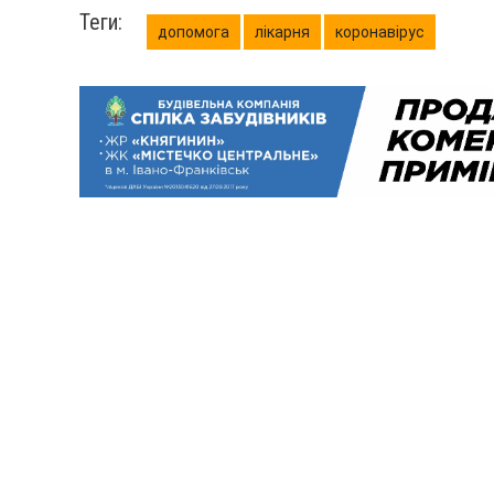
Теги:
допомога
лікарня
коронавірус