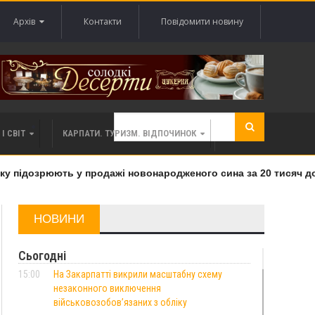
Архів
Контакти
Повідомити новину
І СВІТ
КАРПАТИ. ТУРИЗМ. ВІДПОЧИНОК
 підозрюють у продажі новонародженого сина за 20 тисяч дола
НОВИНИ
Сьогодні
15:00
На Закарпатті викрили масштабну схему
незаконного виключення
військовозобов’язаних з обліку