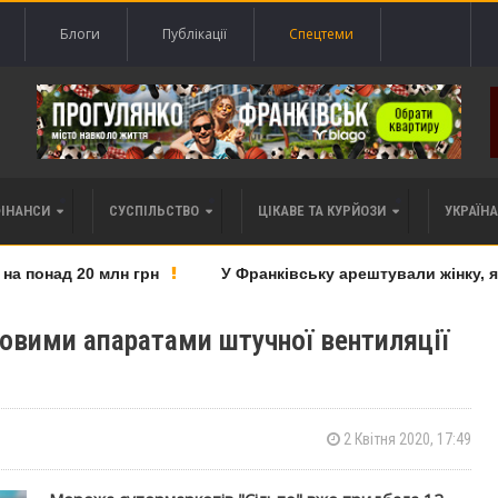
Блоги
Публікації
Спецтеми
ФІНАНСИ
СУСПІЛЬСТВО
ЦІКАВЕ ТА КУРЙОЗИ
УКРАЇНА 
понад 20 млн грн
У Франківську арештували жінку, яку
овими апаратами штучної вентиляції
2 Квітня 2020, 17:49