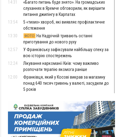
14:31
«Багато питань буде знято». На громадських
слуханнях в Яремче обговорили, як вирішити
питання джипінгу в Карпатах
13:54
5 «тихих» хвороб, які виявляє профілактичне
обстеження
13:30
На Надрічній тривають останні
ФОТО
приготування до нового руху
12:57
У Франківську зафіксували найбільшу спеку за
всю історію спостережень
12:24
Лікування наркоманії Київ: чому важливо
розпочати терапію якомога раніше
12:00
Франківця, який у Косові викрав за магазину
понад 640 тисяч гривень у валюті, засудили до
5 років
11:50
Податкова передасть в Міноборони для
"Оберегу" дані про чоловіків 18–60 років
11:20
Водійка, яку на Сухомлинського побив інший
керманич, відмовилася від обвинувачення —
справу закрили
10:45
У Франківську, Коломиї, Долині та Яремче 6
серпня зафіксували рекордну спеку