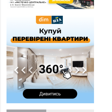
10:02
Змушував надсилати інтимні фото: на
Прикарпатті затримали підозрюваного у
розбещенні малолітньої
09:22
АМКУ розпочав справу проти Гвіздецької
селищної ради через різні ставки земельного
податку
08:54
Синоптики попереджають про значний дощ на
Прикарпатті до кінця п'ятниці
08:45
Нафтогазову площу на межі Прикарпаття та
Львівщини повторно виставили на аукціон за
830 млн
Вчора
18:46
У Польщі невідомі скоїли наругу над
ФОТО
могилою УПА
17:45
Сили оборони уразила Ярославський НПЗ та
кораблі берегової охорони фсб у Керчі
17:17
Скарби Музею писанкового розпису
ВІДЕО
побачать далеко за межами Коломиї
16:42
Поблизу Франківська п'яний на Chevrolet