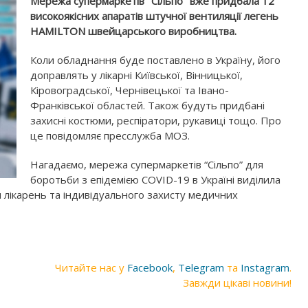
Мережа супермаркетів "Сільпо" вже придбала 12
високоякісних апаратів штучної вентиляції легень
HAMILTON швейцарського виробництва.
Коли обладнання буде поставлено в Україну, його
доправлять у лікарні Київської, Вінницької,
Кіровоградської, Чернівецької та Івано-
Франківської областей. Також будуть придбані
захисні костюми, респіратори, рукавиці тощо. Про
це повідомляє пресслужба МОЗ.
Нагадаємо, мережа супермаркетів “Сільпо” для
боротьби з епідемією COVID-19 в Україні виділила
я лікарень та індивідуального захисту медичних
Читайте нас у
Facebook
,
Telegram
та
Instagram
.
Завжди цікаві новини!