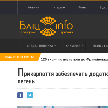
Новини
Інтерв'ю
Фото
Відео
ВЛАДА І ПОЛІТИКА
КРИМІНАЛ
БІЗНЕС І 
ВАЖЛИВІ НОВИНИ
влі права вимоги за 120 тисяч позивається до Франківська на 
П
рикарпаття забезпечать додатк
легень