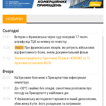
НОВИНИ
Сьогодні
13:01
Ветеран з Франківська через суд скасував 17 тисяч
штрафу від ТЦК за неявку по повістці
12:26
Про франківських лікарів, які рятують військових
ВІДЕО
від фантомного болю, зняли документальний фільм
11:12
Україна придбала у Туреччини 70 ракет ATACMS та 12
пускових установок M270
Вчора
20:25
На Буковині біля межі з Прикарпаттям зафіксували
землетрус
16:25
До +30°C і майже без опадів: синоптики розповіли про
погоду на Прикарпатті у найближчі дні
15:18
У Франківську мотоцикліст врізався в інший двоколісник,
збив жінку й утік: його розшукали та затримали