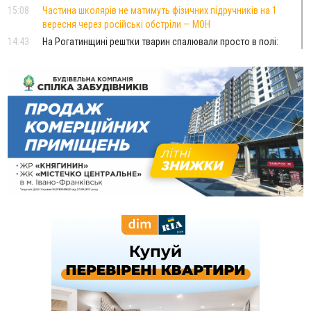
15:08
Частина школярів не матимуть фізичних підручників на 1
вересня через російські обстріли — МОН
14:43
На Рогатинщині рештки тварин спалювали просто в полі:
поліція розслідує отруєння земель
13:25
Пірс, ігровий майданчик і зона для пікніків: оголосили
тендер на 7 мільйонів на благоустрій Німецького озера
12:14
У Калуші на озері в міському парку масово загинули
качки та риба
11:18
Майстра лісу з Верховинщини оштрафували на 600 тисяч за
переправлення чоловіків до Румунії
10:49
На Прикарпатті через негоду сталися аварійні вимкнення
світла
10:43
За змову на тендері для Долинської лікарні двох
підприємців оштрафували на 272 тисячі гривень
10:09
Яремчанський суд виніс вирок чоловіку, який у Буковелі
вкрав із супермаркету пляшку віскі за 8,5 тисяч
09:53
В урочищі біля Галича археологи відкопали давньоруську
вагову гирку XII–XIII століть
09:39
У Франківську медики провели серію складних операцій
на аорті