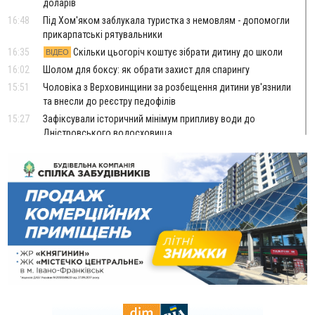
доларів
16:48
Під Хом'яком заблукала туристка з немовлям - допомогли
прикарпатські рятувальники
16:35
Скільки цьогоріч коштує зібрати дитину до школи
ВІДЕО
16:02
Шолом для боксу: як обрати захист для спарингу
15:51
Чоловіка з Верховинщини за розбещення дитини ув'язнили
та внесли до реєстру педофілів
15:27
Зафіксували історичний мінімум припливу води до
Дністровського водосховища
15:06
Керівник відділу прокуратури, депутат і чиновники:
стало відомо, хто фігурує у справі про дерибан лісу біля
Буковелю
14:33
ТОП крафтових витриманих сирів українського
виробництва
13:46
У Косові судили чоловіка за підпал туалету, через який
згорів сарай і пошкодило хату
13:28
Скандал із собакою на «Новій пошті» стався у Слов'янську,
а не у Франківську. Працівників передумали звільняти
13:04
У Старому Гвіздці через гучний мотоцикл чоловік
влаштував стрілянину - обійшовся штрафом