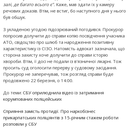
залі, де багато всього є".
Каже, мав здати їх у камеру
речових доказів. Втім, не встиг, бо наступного дня у нього
був обшук.
З укладеною угодою підозрюваний погодився. Прокурор
попросив долучити до справи копію посвідчення учасника
АТО, свідоцтво про шлюб та народження позитивну
характеристику із СІЗО. Натомість адвокат зазначала, що
сторона захисту хоче долучити до справи історію
хвороби. Втім, її досі не подали із в'язничної лікарні. Тож
просить суд оголосити перерву у судовому засідання.
Прокурор не заперечував, тож розгляд справи буде
продовжено 22 березня, о 14:00.
До теми:
СБУ оприлюднила відео із затримання
корумпованих поліцейських
Сприяння замість протидії. Про наркобізнес
прикарпатських поліціянтів з 15-річним стажем роботи
розповіли у СБУ