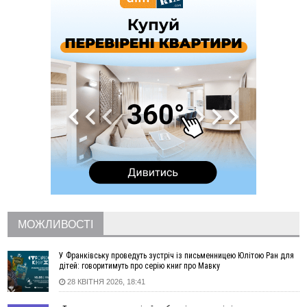
12:10
Франківця, який приїхав до родичів у росію, засудили
до 13 років за донати в Україні
12:05
Мінвідновлення оголосило конкурс на міжобласні
автобусні маршрути з та на Прикарпаття
11:43
Прикарпаття втратило у війні з росією ще двох захисників
11:15
У Львові пʼяний чоловік з мисливською рушницею
погрожував убити сусідів
10:46
Як блендер спрощує приготування страв різної текстури
09:49
Рятувальники двічі допомогли людям, які заблукали на
Надвірнянщині
09:13
Яку погоду прогнозують синоптики на Прикарпатті цього
тижня
08:39
На війні загинув захисник з Болехівської громади Андрій
Прокіпчин
МОЖЛИВОСТІ
08:08
Росія атакувала завод Kromberg & Schubert у Житомирі:
виробництво автокомпонентів призупинено
У Франківську проведуть зустріч із письменницею Юлітою Ран для
Вчора
дітей: говоритимуть про серію книг про Мавку
28 КВІТНЯ 2026, 18:41
21:36
«Не будь байдужим». У десятках містах Польщі вийшли на
акції проти нападів на українців