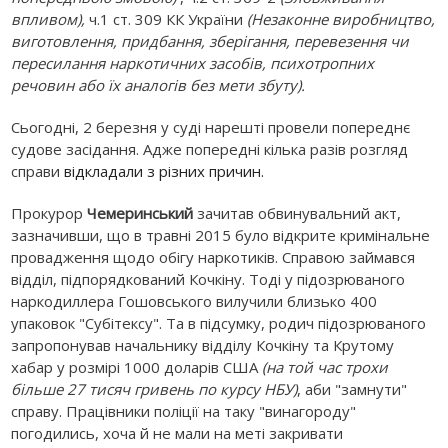
впливом),
ч.1 ст. 309 КК України
(Незаконне виробництво,
виготовлення, придбання, зберігання, перевезення чи
пересилання наркотичних засобів, психотропних
речовин або їх аналогів без мети збуту).
Сьогодні, 2 березня у суді нарешті провели попереднє
судове засідання. Адже попередні кілька разів розгляд
справи
відкладали з різних причин.
Прокурор
Чемеринський
зачитав обвинувальний акт,
зазначивши, що в травні 2015 було відкрите кримінальне
провадження щодо обігу наркотиків. Справою займався
відділ, підпорядкований Кочкіну. Тоді у підозрюваного
наркодиллера Гошовського вилучили близько 400
упаковок "Субітексу". Та в підсумку, родич підозрюваного
запропонував начальнику відділу Кочкіну та Крутому
хабар у розмірі 1000 доларів США
(на той час трохи
більше 27 тисяч гривень по курсу НБУ)
, аби "замнути"
справу. Працівники поліції на таку "винагороду"
погодились, хоча й не мали на меті закривати