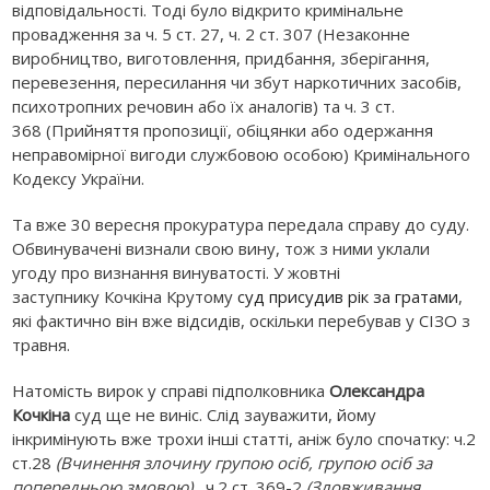
відповідальності. Тоді було відкрито кримінальне
провадження за ч. 5 ст. 27, ч. 2 ст. 307 (Незаконне
виробництво, виготовлення, придбання, зберігання,
перевезення, пересилання чи збут наркотичних засобів,
психотропних речовин або їх аналогів) та ч. 3 ст.
368 (Прийняття пропозиції, обіцянки або одержання
неправомірної вигоди службовою особою) Кримінального
Кодексу України.
Та вже 30 вересня прокуратура передала справу до суду.
Обвинувачені визнали свою вину, тож з ними уклали
угоду про визнання винуватості. У жовтні
заступнику Кочкіна Крутому
суд присудив рік за гратами
,
які фактично він вже відсидів, оскільки перебував у СІЗО з
травня.
Натомість вирок у справі підполковника
Олександра
Кочкіна
суд ще не виніс. Слід зауважити, йому
інкримінують вже трохи інші статті, аніж було спочатку: ч.2
ст.28
(Вчинення злочину групою осіб, групою осіб за
попередньою змовою)
, ч.2 ст. 369-2
(Зловживання