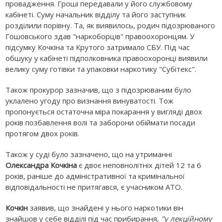
провадження. Гроші передавали у його службовому
кабінеті. Суму начальник відділу та його заступник
розділили порівну. Та, як виявилось, родич підозрюваного
Гошовського здав "наркоборців" правоохоронцям. У
підсумку Кочкіна та Крутого затримало СБУ. Під час
обшуку у кабінеті підполковника правоохоронці виявили
велику суму готівки та упаковки наркотику "Субітекс".
Також прокурор зазначив, що з підозрюваним було
уклалено угоду про визнання винуватості. Тож
пропонується остаточна міра покарання у вигляді двох
років позбавлення волі та заборони обіймати посади
протягом двох років.
Також у суді було зазначено, що на утриманні
Олександра Кочкіна
є двоє неповнолітніх дітей 12 та 6
років, раніше до адміністративної та кримінальної
відповідальності не притягався, є учасником АТО.
Кочкін
заявив, що знайдені у нього наркотики він
знайшов у себе відділі під час прибирання,
"у лекційному