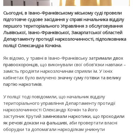
Сьогодні, в Івано-Франківському міському суді провели
підготовче судове засідання у справі начальника відділу
першого територіального Управління з обслуговування
Львівської, Івано-Франківської, Закарпатської областей
Департаменту протидії наркозлочинності, підполковника
поліції Олександра Кочкіна.
Як відомо, у травні в Івано-Франківську
затримали двох
правоохоронців
, що виконували свої обов’язки навпаки –
замість продіяти наркозлочинам сприяли їм. У їхніх
кабінетах було вилучено
значну суму готівки та велику
партію наркотиків
.
У поліції тоді повідомили, що начальник відділу
територіального управління Департаменту протидії
наркозлочинності Олександр Кочкін та його
заступник Крутий
замінювали наркотики, що проходили
як речові докази на фальшиві
, аби провертати власні
оборудки та допомагали наркоділкам уникнути