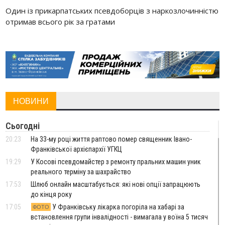
Один із прикарпатських псевдоборців з наркозлочинністю
отримав всього рік за гратами
НОВИНИ
Сьогодні
20:23
На 33-му році життя раптово помер священник Івано-
Франківської архієпархії УГКЦ
19:29
У Косові псевдомайстер з ремонту пральних машин уник
реального терміну за шахрайство
17:53
Шлюб онлайн масштабується: які нові опції запрацюють
до кінця року
17:05
У Франківську лікарка погоріла на хабарі за
ФОТО
встановлення групи інвалідності - вимагала у воїна 5 тисяч