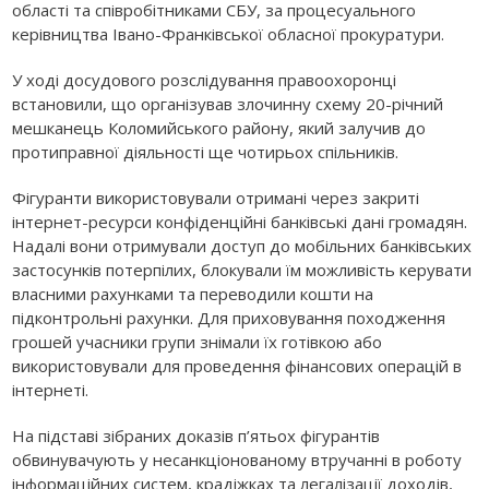
області та співробітниками СБУ, за процесуального
керівництва Івано-Франківської обласної прокуратури.
У ході досудового розслідування правоохоронці
встановили, що організував злочинну схему 20-річний
мешканець Коломийського району, який залучив до
протиправної діяльності ще чотирьох спільників.
Фігуранти використовували отримані через закриті
інтернет-ресурси конфіденційні банківські дані громадян.
Надалі вони отримували доступ до мобільних банківських
застосунків потерпілих, блокували їм можливість керувати
власними рахунками та переводили кошти на
підконтрольні рахунки. Для приховування походження
грошей учасники групи знімали їх готівкою або
використовували для проведення фінансових операцій в
інтернеті.
На підставі зібраних доказів п’ятьох фігурантів
обвинувачують у несанкціонованому втручанні в роботу
інформаційних систем, крадіжках та легалізації доходів,