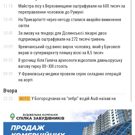
11:18
Майстра лісу з Верховинщини оштрафували на 600 тисяч за
переправлення чоловіків до Румунії
10:49
На Прикарпатті через негоду сталися аварійні вимкнення
світла
10:43
За змову на тендері для Долинської лікарні двох
підприємців оштрафували на 272 тисячі гривень
10:09
Яремчанський суд виніс вирок чоловіку, який у Буковелі
вкрав із супермаркету пляшку віскі за 8,5 тисяч
09:53
В урочищі біля Галича археологи відкопали давньоруську
вагову гирку XII–XIII століть
09:39
У Франківську медики провели серію складних операцій
на аорті
Вчора
22:22
У Богородчанах на "зебрі" водій Audi наїхав на
ФОТО
хлопчика з велосипедом
21:01
Загальна площа всіх книгарень України - трохи більше ніж 6
футбольних полів
20:47
На "зебрі" у Франківську два мотоциклісти збили жінку
18:55
Прикарпаття серед лідерів за будівництвом новобудов і