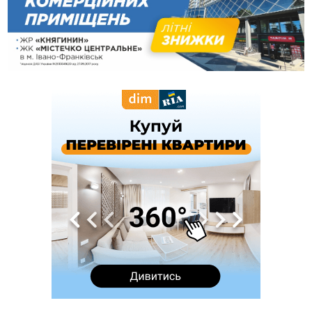
рекордсмен за зростанням цін на житло
16:48
Де безпечно купатися на Прикарпатті?
ВІДЕО
16:20
У Франківську дружина загиблого воїна створила
організацію «КОД 7'Я», аби підтримувати військових та їхні
сім'ї
15:57
У Коломиї на одній з вулиць встановлять комплекс
автоматичної фіксації швидкості
15:29
Війна забрала життя трьох воїнів з Прикарпаття
15:00
На Закарпатті викрили масштабну схему незаконного
виключення військовозобов’язаних з обліку
14:31
«Багато питань буде знято». На громадських слуханнях в
Яремче обговорили, як вирішити питання джипінгу в
Карпатах
13:54
5 «тихих» хвороб, які виявляє профілактичне обстеження
13:30
На Надрічній тривають останні приготування до
ФОТО
нового руху
12:57
У Франківську зафіксували найбільшу спеку за всю історію
спостережень
12:24
Лікування наркоманії Київ: чому важливо розпочати
терапію якомога раніше