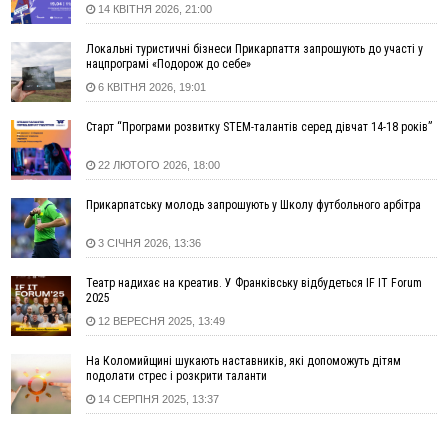
14 КВІТНЯ 2026, 21:00
14:59
У Болгарії затримали прикарпатця, який виготовляв
наркотики для міжнародного синдикату
Локальні туристичні бізнеси Прикарпаття запрошують до участі у
нацпрограмі «Подорож до себе»
14:47
Стефанішина отримала нову підозру. Їй обирають
запобіжний захід
6 КВІТНЯ 2026, 19:01
14:02
«Пілот з Лондона» видурив у жительки Коломийщини
Старт “Програми розвитку STEM-талантів серед дівчат 14-18 років”
майже 64 тисячі гривень
13:13
У четвер на Прикарпатті очікується сильна спека до 39°
22 ЛЮТОГО 2026, 18:00
13:00
На Снятинщині спіймали чоловіка, який зливав з цистерни
у полі невідому речовину
Прикарпатську молодь запрошують у Школу футбольного арбітра
12:29
У МОЗ змінили підхід до госпіталізації та оновили правила
3 СІЧНЯ 2026, 13:36
роботи стаціонарів
12:07
На межі Прикарпаття і Тернопільщини невідомі засипали
Театр надихає на креатив. У Франківську відбудеться IF IT Forum
русло Золотої Липи та облаштували переправу
2025
11:44
У Франківську та Яремче зафіксували нові температурні
12 ВЕРЕСНЯ 2025, 13:49
рекорди
На Коломийщині шукають наставників, які допоможуть дітям
11:17
Росія вдарила по Харкову "Бандероллю": є постраждалі,
подолати стрес і розкрити таланти
пошкоджено цивільне підприємство
14 СЕРПНЯ 2025, 13:37
10:54
Верховний суд повернув державі 1,5 га лісу із трьома
ставками в Івано-Франківській громаді