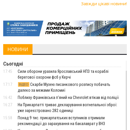
Завжди цікаві новини!
НОВИНИ
Сьогодні
17:45
Сили оборони уразила Ярославський НПЗ та кораблі
берегової охорони фсб у Керчі
17:17
Скарби Музею писанкового розпису побачать
ВІДЕО
далеко за межами Коломиї
16:42
Поблизу Франківська п'яний на Chevrolet втікав від поліції
16:27
На Прикарпатті триває декларування вогнепальної зброї:
уже зареєстровано 282 одиниці
15:58
Понад 9 тис. прикарпатських вступників отримали
рекомендації до зарахування на бакалаврат у ВНЗ