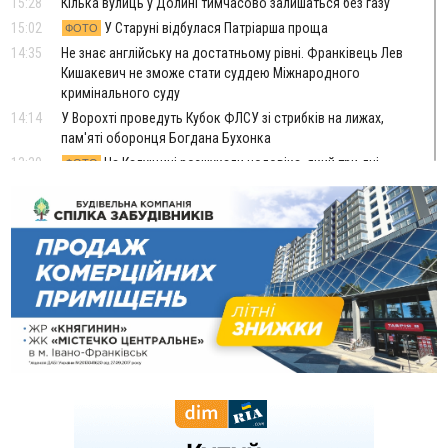
15:28
Кілька вулиць у Долині тимчасово залишаться без газу
15:02
У Старуні відбулася Патріарша проща
ФОТО
14:35
Не знає англійську на достатньому рівні. Франківець Лев
Кишакевич не зможе стати суддею Міжнародного
кримінального суду
14:14
У Ворохті проведуть Кубок ФЛСУ зі стрибків на лижах,
пам'яті оборонця Богдана Бухонка
13:30
На Калущині розшукали чоловіка, який три дні
ФОТО
блукав у лісі
13:14
Боднар розповів про реакцію влади Польщі на атаки на
українців та про зміни після 23 серпня
12:31
"Едельвейси" щемливо привітали рідну Коломию з
ВІДЕО
Днем міста
11:55
Вчора у Франківську, Коломиї, Долині та Яремче
зафіксували рекордну спеку
11:45
У Надвірній п'яна жінка побила малолітнього хлопчика: суд
призначив штраф і 30 тисяч компенсації
11:17
У басейні Дністра встановилася гідрологічна посуха - рівні
води наблизилися до найнижчих показників
11:09
У Бурштині поблизу АЗС сталася масова бійка, поліція