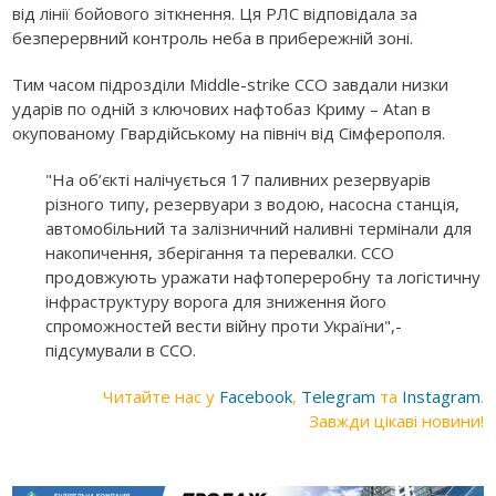
від лінії бойового зіткнення. Ця РЛС відповідала за
безперервний контроль неба в прибережній зоні.
Тим часом підрозділи Middle-strike ССО завдали низки
ударів по одній з ключових нафтобаз Криму – Atan в
окупованому Гвардійському на північ від Сімферополя.
"На об’єкті налічується 17 паливних резервуарів
різного типу, резервуари з водою, насосна станція,
автомобільний та залізничний наливні термінали для
накопичення, зберігання та перевалки. ССО
продовжують уражати нафтопереробну та логістичну
інфраструктуру ворога для зниження його
спроможностей вести війну проти України",-
підсумували в ССО.
Читайте нас у
Facebook
,
Telegram
та
Instagram
.
Завжди цікаві новини!