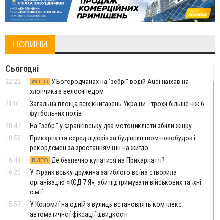
НОВИНИ
Сьогодні
22:22
У Богородчанах на "зебрі" водій Audi наїхав на
ФОТО
хлопчика з велосипедом
21:01
Загальна площа всіх книгарень України - трохи більше ніж 6
футбольних полів
20:47
На "зебрі" у Франківську два мотоциклісти збили жінку
18:55
Прикарпаття серед лідерів за будівництвом новобудов і
рекордсмен за зростанням цін на житло
16:48
Де безпечно купатися на Прикарпатті?
ВІДЕО
16:20
У Франківську дружина загиблого воїна створила
організацію «КОД 7'Я», аби підтримувати військових та їхні
сім'ї
15:57
У Коломиї на одній з вулиць встановлять комплекс
автоматичної фіксації швидкості