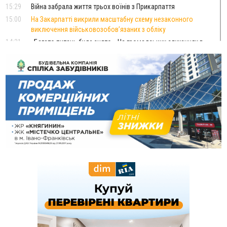
15:29
Війна забрала життя трьох воїнів з Прикарпаття
15:00
На Закарпатті викрили масштабну схему незаконного
виключення військовозобов’язаних з обліку
14:31
«Багато питань буде знято». На громадських слуханнях в
Яремче обговорили, як вирішити питання джипінгу в
Карпатах
13:54
5 «тихих» хвороб, які виявляє профілактичне обстеження
13:30
На Надрічній тривають останні приготування до
ФОТО
нового руху
12:57
У Франківську зафіксували найбільшу спеку за всю історію
спостережень
12:24
Лікування наркоманії Київ: чому важливо розпочати
терапію якомога раніше
12:00
Франківця, який у Косові викрав за магазину понад 640
тисяч гривень у валюті, засудили до 5 років
11:50
Податкова передасть в Міноборони для "Оберегу" дані про
чоловіків 18–60 років
11:20
Водійка, яку на Сухомлинського побив інший керманич,
відмовилася від обвинувачення — справу закрили
10:45
У Франківську, Коломиї, Долині та Яремче 6 серпня