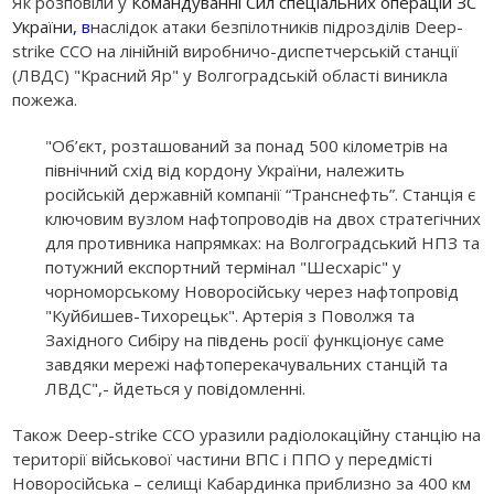
Як розповіли у
Командуванні Сил спеціальних операцій ЗС
України
, в
наслідок атаки безпілотників підрозділів Deep-
strike ССО на лінійній виробничо-диспетчерській станції
(ЛВДС) "Красний Яр" у Волгоградській області виникла
пожежа.
"Об’єкт, розташований за понад 500 кілометрів на
північний схід від кордону України, належить
російській державній компанії “Транснефть”. Станція є
ключовим вузлом нафтопроводів на двох стратегічних
для противника напрямках: на Волгоградський НПЗ та
потужний експортний термінал "Шесхаріс" у
чорноморському Новоросійську через нафтопровід
"Куйбишев-Тихорецьк". Артерія з Поволжя та
Західного Сибіру на південь росії функціонує саме
завдяки мережі нафтоперекачувальних станцій та
ЛВДС",- йдеться у повідомленні.
Також Deep-strike ССО уразили радіолокаційну станцію на
території військової частини ВПС і ППО у передмісті
Новоросійська – селищі Кабардинка приблизно за 400 км