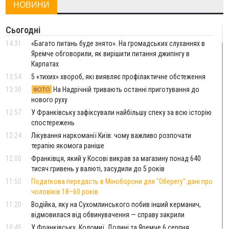
НОВИНИ
Сьогодні
14:31
«Багато питань буде знято». На громадських слуханнях в
Яремче обговорили, як вирішити питання джипінгу в
Карпатах
13:54
5 «тихих» хвороб, які виявляє профілактичне обстеження
13:30
На Надрічній тривають останні приготування до
ФОТО
нового руху
12:57
У Франківську зафіксували найбільшу спеку за всю історію
спостережень
12:24
Лікування наркоманії Київ: чому важливо розпочати
терапію якомога раніше
12:00
Франківця, який у Косові викрав за магазину понад 640
тисяч гривень у валюті, засудили до 5 років
11:50
Податкова передасть в Міноборони для "Оберегу" дані про
чоловіків 18–60 років
11:20
Водійка, яку на Сухомлинського побив інший керманич,
відмовилася від обвинувачення — справу закрили
10:45
У Франківську, Коломиї, Долині та Яремче 6 серпня