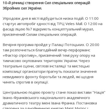
10-й річниці створення Сил спеціальних операцій
Збройних сил України.
Упродовж дня в місті відбудеться низка подій. О 11:00
стартує автопробіг єдності від ТРЦ Veles Mall. О 12:00 на
фасаді ліцею №7 відкриють концептуальний мурал,
присвячений Силам спеціальних операцій.
Вечірня програма пройде у Палаці Потоцьких. О 20:00
там розпочнеться благодійний вечір-перформанс
«Фактор спротиву», присвячений темі руху опору на
тимчасово окупованих територіях України. Через
театральні сцени, світлові інсталяції та мистецькі
композиції організатори прагнуть показати значення
невидимого фронту боротьби та людей, які щодня
чинять спротив в окупації.
Центральною подією проєкту стане показ вистави "
Нація"
Івано-Франківського національного академічного
драматичного театру імені Івана Франка. Постановка
створена за однойменною книгою Марії Матіос і