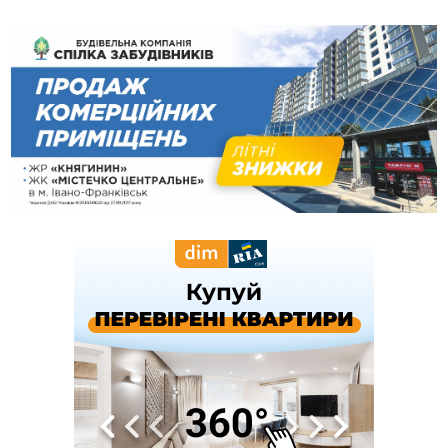
зафіксували рекордну спеку
10:02
Змушував надсилати інтимні фото: на Прикарпатті
затримали підозрюваного у розбещенні малолітньої
09:22
АМКУ розпочав справу проти Гвіздецької селищної ради
через різні ставки земельного податку
08:54
Синоптики попереджають про значний дощ на Прикарпатті
до кінця п'ятниці
08:45
Нафтогазову площу на межі Прикарпаття та Львівщини
повторно виставили на аукціон за 830 млн
Вчора
18:46
У Польщі невідомі скоїли наругу над могилою УПА
ФОТО
17:45
Сили оборони уразила Ярославський НПЗ та кораблі
берегової охорони фсб у Керчі
17:17
Скарби Музею писанкового розпису побачать
ВІДЕО
далеко за межами Коломиї
16:42
Поблизу Франківська п'яний на Chevrolet втікав від поліції
16:27
На Прикарпатті триває декларування вогнепальної зброї:
уже зареєстровано 282 одиниці
15:58
Понад 9 тис. прикарпатських вступників отримали