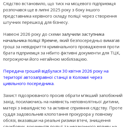
Слідство встановило, що тиск на місцевого підприємця
розпочався ще в липні 2025 року з боку іншого
представника керівного складу поліції через створення
штучних перешкод для бізнесу.
Навесні 2026 року до схеми
залучили заступника
начальника поліції Яремче
, який безпосередньо вимагав
гроші за невідкриття кримінального провадження проти
брата підприємця за нібито фіктивні документи для ТЦК,
погрожуючи його негайною мобілізацією.
Передача грошей відбулася 30 квітня 2026 року на
території автозаправної станції в Коломиї через
цивільного посередника
.
Захист підозрюваного просив обрати м'якший запобіжний
захід, посилаючись на наявність неповнолітньої дитини,
матері з інвалідністю та активне сприяння слідству. Проте
суддя задовольнив клопотання прокурора у повному
обсязі, вказавши на реальні ризики втечі, знищення
службових документів поліції та незаконного впливу на