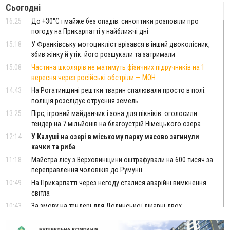
Сьогодні
16:25
До +30°C і майже без опадів: синоптики розповіли про
погоду на Прикарпатті у найближчі дні
15:18
У Франківську мотоцикліст врізався в інший двоколісник,
збив жінку й утік: його розшукали та затримали
15:08
Частина школярів не матимуть фізичних підручників на 1
вересня через російські обстріли — МОН
14:43
На Рогатинщині рештки тварин спалювали просто в полі:
поліція розслідує отруєння земель
13:25
Пірс, ігровий майданчик і зона для пікніків: оголосили
тендер на 7 мільйонів на благоустрій Німецького озера
12:14
У Калуші на озері в міському парку масово загинули
качки та риба
11:18
Майстра лісу з Верховинщини оштрафували на 600 тисяч за
переправлення чоловіків до Румунії
10:49
На Прикарпатті через негоду сталися аварійні вимкнення
світла
10:43
За змову на тендері для Долинської лікарні двох
підприємців оштрафували на 272 тисячі гривень
10:09
Яремчанський суд виніс вирок чоловіку, який у Буковелі