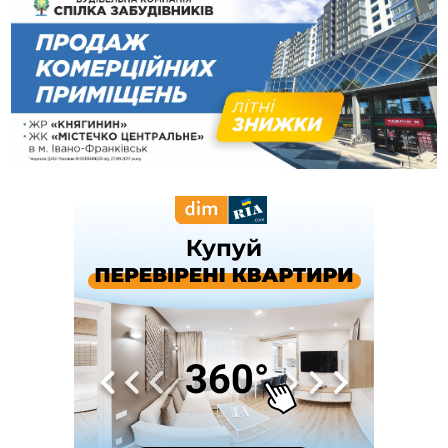
вкрав із супермаркету пляшку віскі за 8,5 тисяч
09:53
В урочищі біля Галича археологи відкопали давньоруську
вагову гирку XII–XIII століть
09:39
У Франківську медики провели серію складних операцій
на аорті
Вчора
22:22
У Богородчанах на "зебрі" водій Audi наїхав на
ФОТО
хлопчика з велосипедом
21:01
Загальна площа всіх книгарень України - трохи більше ніж 6
футбольних полів
20:47
На "зебрі" у Франківську два мотоциклісти збили жінку
18:55
Прикарпаття серед лідерів за будівництвом новобудов і
рекордсмен за зростанням цін на житло
16:48
Де безпечно купатися на Прикарпатті?
ВІДЕО
16:20
У Франківську дружина загиблого воїна створила
організацію «КОД 7'Я», аби підтримувати військових та їхні
сім'ї
15:57
У Коломиї на одній з вулиць встановлять комплекс
автоматичної фіксації швидкості