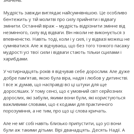
Мудрість завжди виглядає найсумнівнішою. Це особливо
бентежить у тій молитві про силу прийняти і відвагу
змінити. Останній віраж – мудрість відрізнити змінне від
незмінного, силу від відваги. Він ніколи не виконується з
впевненістю. Навіть тоді, коли і у силі, і у відвазі можеш не
сумніватися. Але ж відчуваєш, що без того тонкого пасажу
мудрості усі твої сили і відваги стають тільки сцилами і
харибдами.
У чотирнадцять років я відчував себе дорослим. Але дуже
добре пам'ятав, якою була віра, надія і любов у дитинстві.
І все ж думав, що насправді всі ці штуки для ще
доросліших. У тому сенсі, що є умовний світ серйозних
дорослих, які забули, якими вони були, які користуються
важливими словами, що є кодами для практичного
порозуміння, а не тим, про що ці слова кричать.
Але не міг собі навіть близько припустити, що усі вони
були аж такими дітьми. Вірі дванадцять. Десять Надії. А