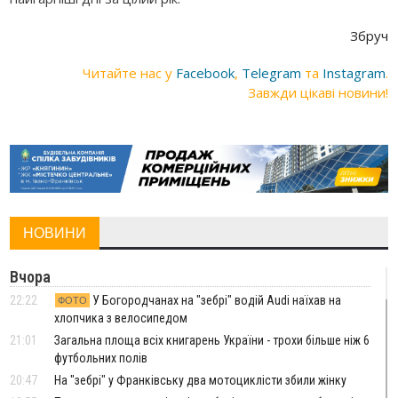
Збруч
Читайте нас у
Facebook
,
Telegram
та
Instagram
.
Завжди цікаві новини!
НОВИНИ
Вчора
22:22
У Богородчанах на "зебрі" водій Audi наїхав на
ФОТО
хлопчика з велосипедом
21:01
Загальна площа всіх книгарень України - трохи більше ніж 6
футбольних полів
20:47
На "зебрі" у Франківську два мотоциклісти збили жінку