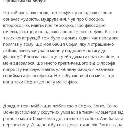
Прохаська на Збручі.
На той час я вже знав, що «софія» у складних словах
означає мудрість, мудрування. Чув про біософію,
історіософію, навіть про теософію. Про філософію
(очевидно, що у складних словах «філо» то філо, багато
таких конструкцій теж було відомо). Один час парадокс
полягав у тому, що моя бабця Софія, яку я страшенно
любив, звинувачувала мене у надмірнім потягу до
філософії. Вона казала, що треба думати практичніше, а
мені здавалося, що нічого практичнішого від філософії
попросту не існує. Навіть улюблену бабцю я навчився
сприймати філософськи. Не забуваючи ні на мить, що
вона таки Софія і до неї у мене філо.
Дзядьо теж найбільше любив свою Софію, Зоню, Соню.
Вони зустрілися у скрутних умовах за тисячі кілометрів від
рідного місця. Кожен мав достатньо за собою. Але бачили
перспективу. Дзядзеві був п'ятдесят один рік. Зоні на два