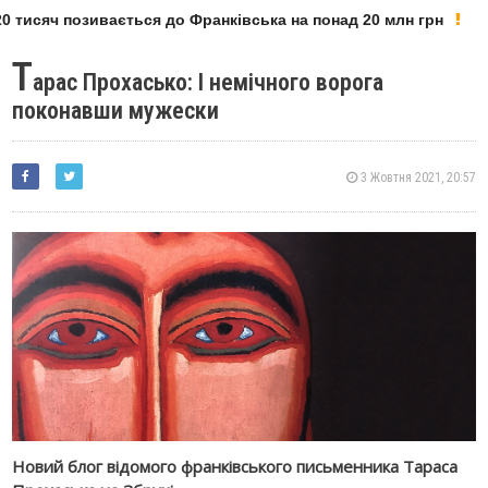
 тисяч позивається до Франківська на понад 20 млн грн
Т
арас Прохасько: І немічного ворога
поконавши мужески
3 Жовтня 2021, 20:57
Новий блог відомого франківського письменника Тараса