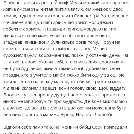
Любові – дев'ять років. Йосиф Мельницький каже про неї:
кріпка як смерть. Читав Житія Святих, сім книжок у двох
томах, з дозволом митрополита Сильвестра (яко полезне
сочиненє для Душпастирій, учасщойся молодежи і
побожних христіан) і завжди пригальмовував на тих
дівчатках і їхній мамі. Уявляв собі своїх ровесниць,
згадував, якими вони були кілька років тому. Поруч на
полиці стояли томи анатомічного атласу. М'язи і
сухожилля були зображені так, як їхні у останній день – зі
знятою шкірою. Уявляв собі, хто із місцевих дорослих міг
би бути Адріаном, який в такий спосіб добивався своєї
правди, хто з учителів міг би тяжко бити одну за одною
трьох сестер на очах у матері, хто би міг тримати меча,
під який склоняли врешті вони голову свою, щоб віддати
Богу чисту і непорочну душу. І через малість прожитого
нічого не міг зрозуміти про мудрість. Де вона між силою і
відвагою, де вона із силою і відвагою, чи може вона бути
без них. Просто з малими Вірою, Надією і Любов'ю.
Відколи себе пам'ятаю, на іменини бабці Софії припадали
найгарніші дні за цілий рік.