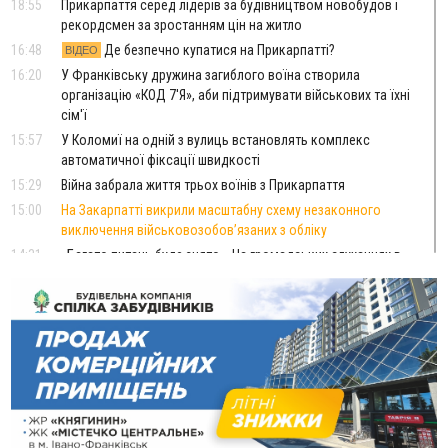
18:55
Прикарпаття серед лідерів за будівництвом новобудов і
рекордсмен за зростанням цін на житло
16:48
Де безпечно купатися на Прикарпатті?
ВІДЕО
16:20
У Франківську дружина загиблого воїна створила
організацію «КОД 7'Я», аби підтримувати військових та їхні
сім'ї
15:57
У Коломиї на одній з вулиць встановлять комплекс
автоматичної фіксації швидкості
15:29
Війна забрала життя трьох воїнів з Прикарпаття
15:00
На Закарпатті викрили масштабну схему незаконного
виключення військовозобов’язаних з обліку
14:31
«Багато питань буде знято». На громадських слуханнях в
Яремче обговорили, як вирішити питання джипінгу в
Карпатах
13:54
5 «тихих» хвороб, які виявляє профілактичне обстеження
13:30
На Надрічній тривають останні приготування до
ФОТО
нового руху
12:57
У Франківську зафіксували найбільшу спеку за всю історію
спостережень
12:24
Лікування наркоманії Київ: чому важливо розпочати