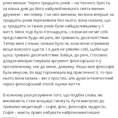
роки менше. Через тридцять років – на Чесного Хреста,
за кілька днів до його найулюбленішого свята іменин
дружини – він помер. І на свої іменини, які вона вперше за
тридцять років переживала без нього, вона сказала, що
ці тридцять останніх років були найщасливішими у її
житті. Мені тоді було п'ятнадцять, і я взагалі не міг собі
представити будь-які речі, які тривають десятиліттями.
Тепер мені стільки, скільки було їм, коли вони отримали
місце власного щастя. І я далі не уявляю собі, щоби ще
щось тривало десятиліттями. Бабця, до речі, стосовно
дзядзя використовувала аргумент філософськості у
протилежному, ніж до мене, доважку. Якщо моя філософія
була мінусом, бо відсторонювала від практичності, то про
нього вона казала – він з простих, але дуже інтелігентний
через філософський спосіб оцінки життя.
В кожному разі розуміння того, що подібні слова, які
викликають сталі асоціації і можуть бути мантрою до
тривалих медитацій – софія, філо, філософія, мудрість,
Софія – мають право набувати найрізноманітніших
значень.