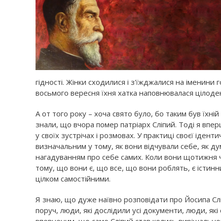
гідності. Жінки сходилися і з'їжджалися на іменини
восьмого вересня їхня хатка наповнювалася цілоде
А от того року – хоча свято було, бо таким був їхн
знали, що вчора помер патріарх Сліпий. Тоді я впе
у своїх зустрічах і розмовах. У практиці своєї ідент
визначальним у тому, як вони відчували себе, як д
нагадуванням про себе самих. Коли вони щотижня ч
тому, що вони є, що все, що вони роблять, є істин
цілком самостійними.
Я знаю, що дуже наївно розповідати про Йосипа Сліп
поруч, люди, які дослідили усі документи, люди, які