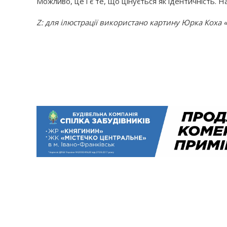
Можливо, це і є те, що цінується як ідентичність. Н
Z: для ілюстрації використано картину Юрка Коха 