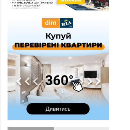
гривень
10:09
Яремчанський суд виніс вирок чоловіку, який
у Буковелі вкрав із супермаркету пляшку віскі
за 8,5 тисяч
09:53
В урочищі біля Галича археологи відкопали
давньоруську вагову гирку XII–XIII століть
09:39
У Франківську медики провели серію
складних операцій на аорті
Вчора
22:22
У Богородчанах на "зебрі" водій Audi
ФОТО
наїхав на хлопчика з велосипедом
21:01
Загальна площа всіх книгарень України - трохи
більше ніж 6 футбольних полів
20:47
На "зебрі" у Франківську два мотоциклісти
збили жінку
18:55
Прикарпаття серед лідерів за будівництвом
новобудов і рекордсмен за зростанням цін на
житло
16:48
Де безпечно купатися на Прикарпатті?
ВІДЕО