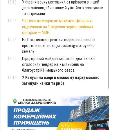
15:18
У Франківську мотоцикліст врізався в інший
двоколісник, збив жінку й утік: його розшукали
та затримали
15:08
Частина школярів не матимуть фізичних
підручників на 1 вересня через російські
обстріли — МОН
14:43
На Рогатинщині рештки тварин спалювали
просто в полі: поліція розслідує отруєння
земель
13:25
Пірс, ігровий майданчик і зона для пікніків:
оголосили тендер на 7 мільйонів на
благоустрій Німецького озера
12:14
У Калуші на озері в міському парку масово
загинули качки та риба
11:18
Майстра лісу з Верховинщини оштрафували на
600 тисяч за переправлення чоловіків до
Румунії
10:49
На Прикарпатті через негоду сталися аварійні
вимкнення світла
10:43
За змову на тендері для Долинської лікарні
двох підприємців оштрафували на 272 тисячі