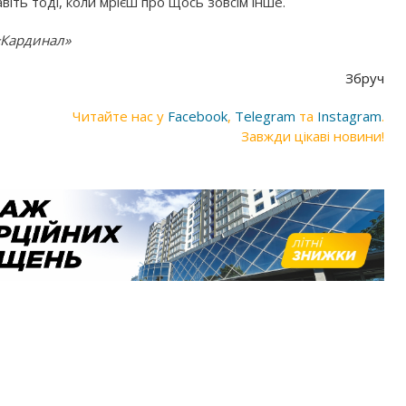
авіть тоді, коли мрієш про щось зовсім інше.
«Кардинал»
Збруч
Читайте нас у
Facebook
,
Telegram
та
Instagram
.
Завжди цікаві новини!