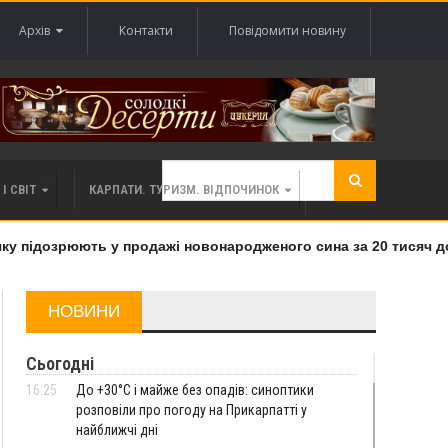
Архів
Контакти
Повідомити новину
І СВІТ
КАРПАТИ. ТУРИЗМ. ВІДПОЧИНОК
 підозрюють у продажі новонародженого сина за 20 тисяч дола
НОВИНИ
Сьогодні
16:25
До +30°C і майже без опадів: синоптики
розповіли про погоду на Прикарпатті у
найближчі дні