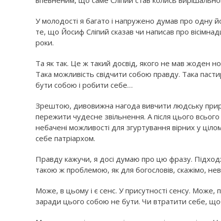
впевненим, що саме Сліпий став колись вирішально
У молодості я багато і напружено думав про одну 
те, що Йосиф Сліпий сказав чи написав про вісімнад
роки.
Та як так. Це ж такий досвід, якого не мав жоден но
Така можливість свідчити собою правду. Така пастир
бути собою і робити себе…
Зрештою, дивовижна нагода вивчити людську природ
пережити чудесне звільнення. А після цього всьог
небачені можливості для згуртування вірних у цілом
себе патріархом.
Правду кажучи, я досі думаю про цю фразу. Підходж
такою ж проблемою, як для богословів, скажімо, нев
Може, в цьому і є сенс. У присутності сенсу. Може,
заради цього собою не бути. Чи втратити себе, що