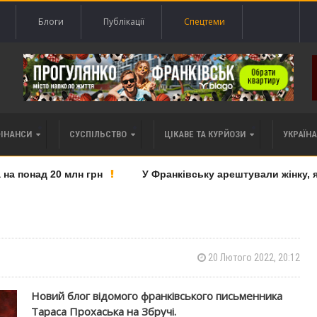
Блоги
Публікації
Спецтеми
ФІНАНСИ
СУСПІЛЬСТВО
ЦІКАВЕ ТА КУРЙОЗИ
УКРАЇНА 
 понад 20 млн грн
У Франківську арештували жінку, яку
20 Лютого 2022, 20:12
Новий блог відомого франківського письменника
Тараса Прохаська на Збручі.