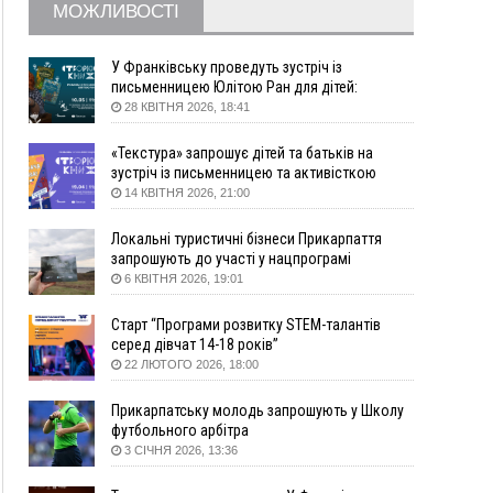
16:20
У Франківську дружина загиблого воїна
МОЖЛИВОСТІ
створила організацію «КОД 7'Я», аби
підтримувати військових та їхні сім'ї
У Франківську проведуть зустріч із
15:57
У Коломиї на одній з вулиць встановлять
письменницею Юлітою Ран для дітей:
комплекс автоматичної фіксації швидкості
говоритимуть про серію книг про Мавку
28 КВІТНЯ 2026, 18:41
15:29
Війна забрала життя трьох воїнів з
Прикарпаття
«Текстура» запрошує дітей та батьків на
зустріч із письменницею та активісткою
15:00
На Закарпатті викрили масштабну схему
Анною Повх
14 КВІТНЯ 2026, 21:00
незаконного виключення
військовозобов’язаних з обліку
Локальні туристичні бізнеси Прикарпаття
14:31
«Багато питань буде знято». На громадських
запрошують до участі у нацпрограмі
слуханнях в Яремче обговорили, як вирішити
«Подорож до себе»
6 КВІТНЯ 2026, 19:01
питання джипінгу в Карпатах
13:54
5 «тихих» хвороб, які виявляє профілактичне
Старт “Програми розвитку STEM-талантів
обстеження
серед дівчат 14-18 років”
22 ЛЮТОГО 2026, 18:00
13:30
На Надрічній тривають останні
ФОТО
приготування до нового руху
Прикарпатську молодь запрошують у Школу
12:57
У Франківську зафіксували найбільшу спеку за
футбольного арбітра
всю історію спостережень
3 СІЧНЯ 2026, 13:36
12:24
Лікування наркоманії Київ: чому важливо