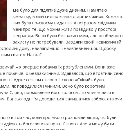
Це було для підлітка дуже дивним. Пам'ятаю
кімнатку, в якій сиділо кілька старших жінок. Кожна з
них була по-своєму видатна. А всі разом свідчили
мені про те, що можна жити правдиво у просторі
неправди. Вони були беззахисними, але особливого
захисту не потребували. Завдяки своїй невикличній
 господині дому, найлагіднішої і найвпевненішої. Щороку
нним святом Наталії.
ій звичай – я вперше побачив їх розгубленими. Вони вже
рше побачив їх беззахисними. Здавалося, що втратили сенс
ичності. Адже сенсом є слово. І слово «Сліпий» було
умали, як поводилися і чинили. Воно було коротким
ули Слово, промовлене його голосом, то упевнялися в
ним. Від сьогодні їм доведеться залишатися собою, стаючи
ого в той час, коли про нього розповіли люди, які були
 студіюють богословські праці Сліпого. Але я можу бути