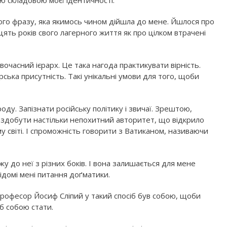
ю складовою моєї ідентичності.
його фразу, яка якимось чином дійшла до мене. Йшлося про
цять років свого лагерного життя як про цілком втрачені
вочасний ієрарх. Це така нагода практикувати вірність.
ська присутність. Такі унікальні умови для того, щоби
у. Запізнати російську політику і звичаї. Зрештою,
о здобути настільки непохитний авторитет, що відкрило
у світі. І спроможність говорити з Ватиканом, називаючи
у до неї з різних боків. І вона залишається для мене
ідомі мені питання доґматики.
 професор Йосиф Сліпий у такий спосіб був собою, щоби
б собою стати.