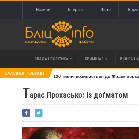
Новини
Інтерв'ю
Фото
Відео
ВЛАДА І ПОЛІТИКА
КРИМІНАЛ
БІЗНЕС І 
ВАЖЛИВІ НОВИНИ
влі права вимоги за 120 тисяч позивається до Франківська на
Т
арас Прохасько: Із доґматом