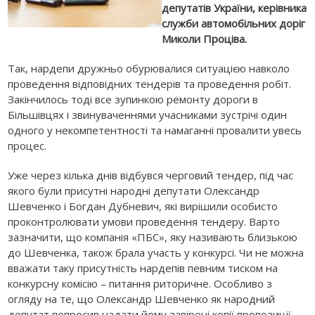
депутатів України, керівника
служби автомобільних доріг
Миколи Проціва.
Так, нардепи дружньо обурювалися ситуацією навколо
проведення відповідних тендерів та проведення робіт.
Закінчилось тоді все зупинкою ремонту дороги в
Більшівцях і звинуваченнями учасниками зустрічі один
одного у некомпетентності та намаганні провалити увесь
процес.
Уже через кілька днів відбувся черговий тендер, під час
якого були присутні народні депутати Олександр
Шевченко і Богдан Дубневич, які вирішили особисто
проконтролювати умови проведення тендеру. Варто
зазначити, що компанія «ПБС», яку називають близькою
до Шевченка, також брала участь у конкурсі. Чи не можна
вважати таку присутність нардепів певним тиском на
конкурсну комісію – питання риторичне. Особливо з
огляду на те, що Олександр Шевченко як народний
депутат попросив надати йому завірені копії пропозиції