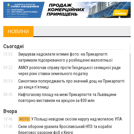
НОВИНИ
Сьогодні
10:02
Змушував надсилати інтимні фото: на Прикарпатті
затримали підозрюваного у розбещенні малолітньої
09:22
АМКУ розпочав справу проти Гвіздецької селищної ради
через різні ставки земельного податку
08:54
Синоптики попереджають про значний дощ на Прикарпатті
до кінця п'ятниці
08:45
Нафтогазову площу на межі Прикарпаття та Львівщини
повторно виставили на аукціон за 830 млн
Вчора
18:46
У Польщі невідомі скоїли наругу над могилою УПА
ФОТО
17:45
Сили оборони уразила Ярославський НПЗ та кораблі
берегової охорони фсб у Керчі