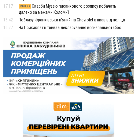
17:17
Скарби Музею писанкового розпису побачать
ВІДЕО
далеко за межами Коломиї
16:42
Поблизу Франківська п'яний на Chevrolet втікав від поліції
16:27
На Прикарпатті триває декларування вогнепальної зброї:
уже зареєстровано 282 одиниці
15:58
Понад 9 тис. прикарпатських вступників отримали
рекомендації до зарахування на бакалаврат у ВНЗ
15:28
Кілька вулиць у Долині тимчасово залишаться без газу
15:02
У Старуні відбулася Патріарша проща
ФОТО
14:35
Не знає англійську на достатньому рівні. Франківець Лев
Кишакевич не зможе стати суддею Міжнародного
кримінального суду
14:14
У Ворохті проведуть Кубок ФЛСУ зі стрибків на лижах,
пам'яті оборонця Богдана Бухонка
13:30
На Калущині розшукали чоловіка, який три дні
ФОТО
блукав у лісі
13:14
Боднар розповів про реакцію влади Польщі на атаки на
українців та про зміни після 23 серпня
12:31
"Едельвейси" щемливо привітали рідну Коломию з
ВІДЕО