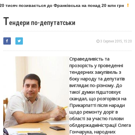
0 тисяч позивається до Франківська на понад 20 млн грн
Т
ендери по-депутатськи
3 Серпня 2015, 15:20
Справедливість та
прозорість у проведенні
тендерних закупівель з
боку народу та депутатів
виглядає по-різному. До
такої думки підштовхує
скандал, що розгорівся на
Прикарпатті після наради
щодо ремонту доріг в
області за участю голови
облдержадміністрації Олега
Гончарука, народних