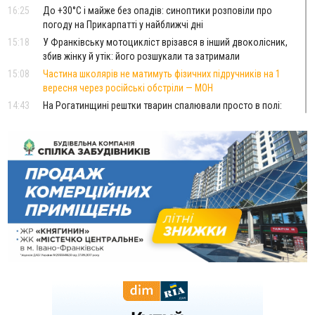
16:25
До +30°C і майже без опадів: синоптики розповіли про
погоду на Прикарпатті у найближчі дні
15:18
У Франківську мотоцикліст врізався в інший двоколісник,
збив жінку й утік: його розшукали та затримали
15:08
Частина школярів не матимуть фізичних підручників на 1
вересня через російські обстріли — МОН
14:43
На Рогатинщині рештки тварин спалювали просто в полі:
поліція розслідує отруєння земель
13:25
Пірс, ігровий майданчик і зона для пікніків: оголосили
тендер на 7 мільйонів на благоустрій Німецького озера
12:14
У Калуші на озері в міському парку масово загинули
качки та риба
11:18
Майстра лісу з Верховинщини оштрафували на 600 тисяч за
переправлення чоловіків до Румунії
10:49
На Прикарпатті через негоду сталися аварійні вимкнення
світла
10:43
За змову на тендері для Долинської лікарні двох
підприємців оштрафували на 272 тисячі гривень
10:09
Яремчанський суд виніс вирок чоловіку, який у Буковелі
вкрав із супермаркету пляшку віскі за 8,5 тисяч