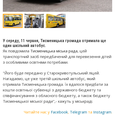
У середу, 11 червня, Тисменицька громада отримала ще
один шкільний автобус.
Як повідомила
Тисменицька міська рада
, ц
ей
транспортний засіб передбачений для перевезення дітей
з особливими освітніми потребами.
"Його буде передано у Старокривотульський ліцей.
Нагадаємо, це уже третій шкільний автобус, який
отримала Тисменицька громада. Їх вдалося придбати за
кошти освітньої субвенції з державного бюджету та
співфінансування з обласного бюджету, а також бюджету
Тисменицької міської ради",- кажуть у міськраді.
Читайте нас у
Facebook
,
Telegram
та
Instagram
.