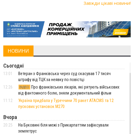
Завжди цікаві новини!
НОВИНИ
Сьогодні
13:01
Ветеран з Франківська через суд скасував 17 тисяч
штрафу від ТЦК за неявку по повістці
12:26
Про франківських лікарів, які рятують військових
ВІДЕО
від фантомного болю, зняли документальний фільм
11:12
Україна придбала у Туреччини 70 ракет ATACMS та 12
пускових установок M270
Вчора
20:25
На Буковині біля межі з Прикарпаттям зафіксували
землетрус