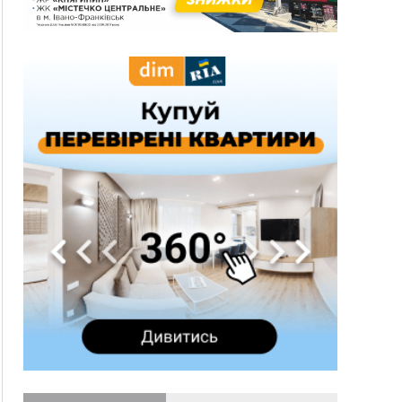
12:14
У Калуші на озері в міському парку масово
загинули качки та риба
11:18
Майстра лісу з Верховинщини оштрафували на
600 тисяч за переправлення чоловіків до
Румунії
10:49
На Прикарпатті через негоду сталися аварійні
вимкнення світла
10:43
За змову на тендері для Долинської лікарні
двох підприємців оштрафували на 272 тисячі
гривень
10:09
Яремчанський суд виніс вирок чоловіку, який
у Буковелі вкрав із супермаркету пляшку віскі
за 8,5 тисяч
09:53
В урочищі біля Галича археологи відкопали
давньоруську вагову гирку XII–XIII століть
09:39
У Франківську медики провели серію
складних операцій на аорті
07 Серпня
22:22
У Богородчанах на "зебрі" водій Audi
ФОТО
наїхав на хлопчика з велосипедом