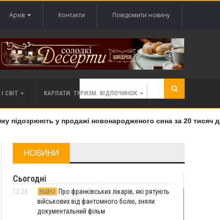
Архів
Контакти
Повідомити новину
І СВІТ
КАРПАТИ. ТУРИЗМ. ВІДПОЧИНОК
 підозрюють у продажі новонародженого сина за 20 тисяч дол
НОВИНИ
Сьогодні
12:26
Про франківських лікарів, які рятують
ВІДЕО
військових від фантомного болю, зняли
документальний фільм