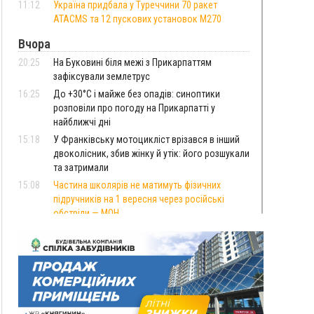
11:12
Україна придбала у Туреччини 70 ракет
ATACMS та 12 пускових установок M270
Вчора
20:25
На Буковині біля межі з Прикарпаттям
зафіксували землетрус
16:25
До +30°C і майже без опадів: синоптики
розповіли про погоду на Прикарпатті у
найближчі дні
15:18
У Франківську мотоцикліст врізався в інший
двоколісник, збив жінку й утік: його розшукали
та затримали
15:08
Частина школярів не матимуть фізичних
підручників на 1 вересня через російські
обстріли — МОН
14:43
На Рогатинщині рештки тварин спалювали
просто в полі: поліція розслідує отруєння
земель
13:25
Пірс, ігровий майданчик і зона для пікніків:
оголосили тендер на 7 мільйонів на
благоустрій Німецького озера