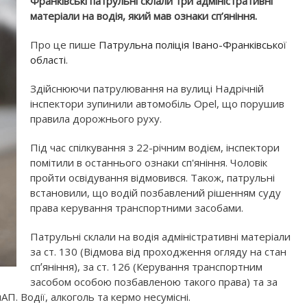
Франківські патрульні склали три адміністративні
матеріали на водія, який мав ознаки сп’яніння.
Про це пише
Патрульна поліція Івано-Франківської
області
.
Здійснюючи патрулювання на вулиці Надрічній
інспектори зупинили автомобіль Opel, що порушив
правила дорожнього руху.
Під час спілкування з 22-річним водієм, інспектори
помітили в останнього ознаки сп'яніння. Чоловік
пройти освідування відмовився. Також, патрульні
встановили, що водій позбавлений рішенням суду
права керування транспортними засобами.
Патрульні склали на водія адміністративні матеріали
за ст. 130 (Відмова від проходження огляду на стан
спʼяніння), за ст. 126 (Керування транспортним
засобом особою позбавленою такого права) та за
АП. Водії, алкоголь та кермо несумісні.