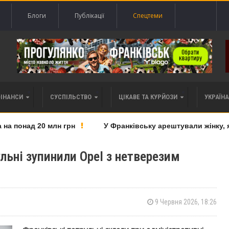
Блоги
Публікації
Спецтеми
ФІНАНСИ
СУСПІЛЬСТВО
ЦІКАВЕ ТА КУРЙОЗИ
УКРАЇНА 
 понад 20 млн грн
У Франківську арештували жінку, яку
льні зупинили Opel з нетверезим
9 Червня 2026, 18:26