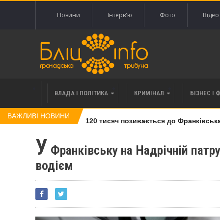
Новини
Інтерв'ю
Фото
Відео
ВЛАДА І ПОЛІТИКА
КРИМІНАЛ
БІЗНЕС І 
ВАЖЛИВІ НОВИНИ
івлі права вимоги за 120 тисяч позивається до Франківська на
У
Франківську на Надрічній патру
водієм