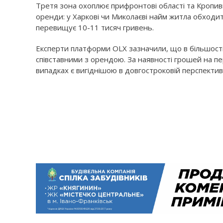
Третя зона охоплює прифронтові області та Кропи
оренди: у Харкові чи Миколаєві найм житла обходить
перевищує 10-11 тисяч гривень.
Експерти платформи OLX зазначили, що в більшості 
співставними з орендою. За наявності грошей на пе
випадках є вигіднішою в довгостроковій перспектив