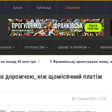
Блоги
Публікації
Спецтеми
ФІНАНСИ
СУСПІЛЬСТВО
ЦІКАВЕ ТА КУРЙОЗИ
УКРАЇНА 
 понад 20 млн грн
У Франківську арештували жінку, як
ла дорожчою, ніж щомісячний платіж
3 Червня 2026, 13:38