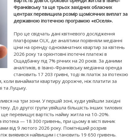
Вартість довгострокової оренди житла в Івано-
Франківську та ще трьох західних обласних
центрах перевищила розмір щомісячних виплат за
державною іпотечною програмою «єОселя».
Про це свідчать дані квітневого дослідження
платформи OLX, де аналітики порівняли медіанні
ціни на оренду однокімнатних квартир за квітень
2026 року та орієнтовні іпотечні платежі в
Ощадбанку під 7% річних на 20 років. За даними
аналітиків, в Івано-Франківську медіанна оренда
становить 17 203 гривні, тоді як платіж за іпотекою
я, коли винаймати квартиру дорожче, ніж платити за
і та Луцьку.
лився на три зони. У першій зоні, куди увійшли західні
еку. До другої групи увійшла більшість інших тилових
се ще перевищує вартість найму житла на 10-20%.
 іпотека — 18 300 гривень, при цьому в місті виник
рами від 9 лютого 2026 року. Помітніший розрив
атіж виявився найвищим і становить 19 650 гривень.