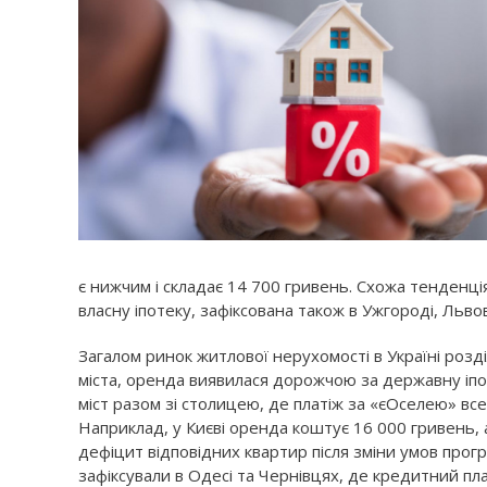
є нижчим і складає 14 700 гривень. Схожа тенденці
власну іпотеку, зафіксована також в Ужгороді, Львов
Загалом ринок житлової нерухомості в Україні розді
міста, оренда виявилася дорожчою за державну іпот
міст разом зі столицею, де платіж за «єОселею» в
Наприклад, у Києві оренда коштує 16 000 гривень, а
дефіцит відповідних квартир після зміни умов прог
зафіксували в Одесі та Чернівцях, де кредитний пл