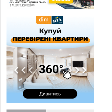
10:45
У Франківську, Коломиї, Долині та Яремче 6
серпня зафіксували рекордну спеку
10:02
Змушував надсилати інтимні фото: на
Прикарпатті затримали підозрюваного у
розбещенні малолітньої
09:22
АМКУ розпочав справу проти Гвіздецької
селищної ради через різні ставки земельного
податку
08:54
Синоптики попереджають про значний дощ на
Прикарпатті до кінця п'ятниці
08:45
Нафтогазову площу на межі Прикарпаття та
Львівщини повторно виставили на аукціон за
830 млн
Вчора
18:46
У Польщі невідомі скоїли наругу над
ФОТО
могилою УПА
17:45
Сили оборони уразила Ярославський НПЗ та
кораблі берегової охорони фсб у Керчі
17:17
Скарби Музею писанкового розпису
ВІДЕО