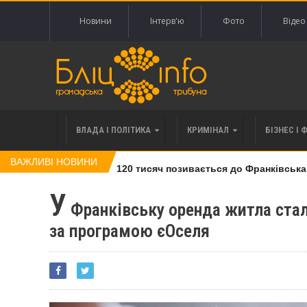
Новини
Інтерв'ю
Фото
Відео
ВЛАДА І ПОЛІТИКА
КРИМІНАЛ
БІЗНЕС І 
ВАЖЛИВІ НОВИНИ
івлі права вимоги за 120 тисяч позивається до Франківська на
У
Франківську оренда житла ста
за програмою єОселя