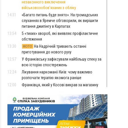
незаконного виключення
військовозобов’язаних з обліку
14:31
«Багато питань буде знято». На громадських
слуханнях в Яремче обговорили, як вирішити
питання джипінгу в Карпатах
13:54
5 «тихих» хвороб, які виявляє профілактичне
обстеження
13:30
На Надрічній тривають останні
ФОТО
приготування до нового руху
12:57
У Франківську зафіксували найбільшу спеку за
всю історію спостережень
12:24
Лікування наркоманії Київ: чому важливо
розпочати терапію якомога раніше
12:00
Франківця, який у Косові викрав за магазину
понад 640 тисяч гривень у валюті, засудили до
5 років
11:50
Податкова передасть в Міноборони для
"Оберегу" дані про чоловіків 18–60 років
11:20
Водійка, яку на Сухомлинського побив інший
керманич, відмовилася від обвинувачення —
справу закрили