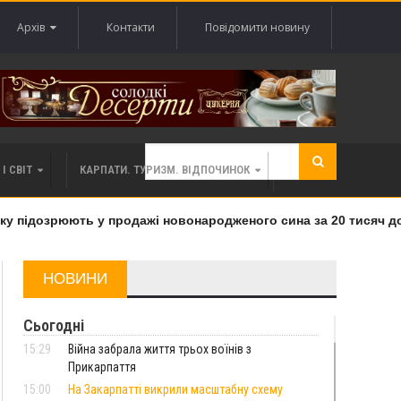
Архів
Контакти
Повідомити новину
І СВІТ
КАРПАТИ. ТУРИЗМ. ВІДПОЧИНОК
у підозрюють у продажі новонародженого сина за 20 тисяч дол
НОВИНИ
Сьогодні
15:29
Війна забрала життя трьох воїнів з
Прикарпаття
15:00
На Закарпатті викрили масштабну схему