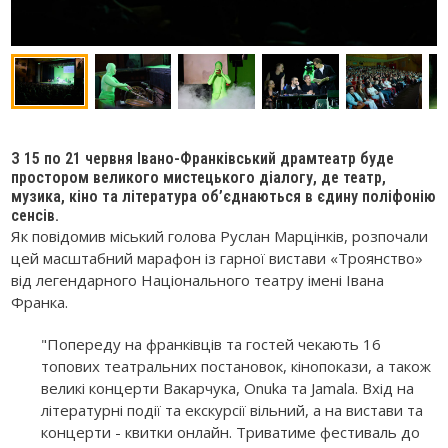
З 15 по 21 червня Івано-Франківський драмтеатр буде
простором великого мистецького діалогу, де театр,
музика, кіно та література об’єднаються в єдину поліфонію
сенсів.
Як повідомив міський голова Руслан Марцінків, розпочали
цей масштабний марафон із гарної вистави «Троянство»
від легендарного Національного театру імені Івана
Франка.
"Попереду на франківців та гостей чекають 16
топових театральних постановок, кінопокази, а також
великі концерти Вакарчука, Onuka та Jamala. Вхід на
літературні події та екскурсії вільний, а на вистави та
концерти - квитки онлайн. Триватиме фестиваль до