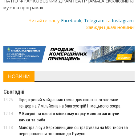
Читайте нас у
Facebook
,
Telegram
та
Instagram
.
Завжди цікаві новини!
НОВИНИ
Сьогодні
13:25
Пірс, ігровий майданчик і зона для пікніків: оголосили
тендер на 7 мільйонів на благоустрій Німецького озера
12:14
У Калуші на озері в міському парку масово загинули
качки та риба
11:18
Майстра лісу з Верховинщини оштрафували на 600 тисяч за
переправлення чоловіків до Румунії