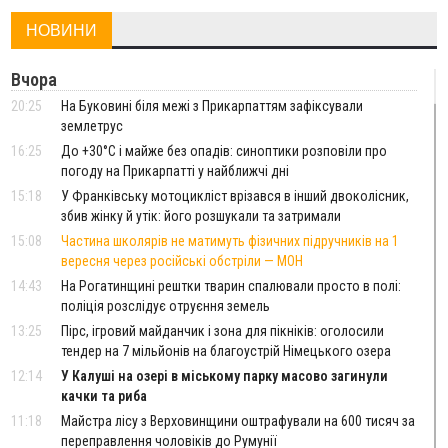
НОВИНИ
Вчора
20:25
На Буковині біля межі з Прикарпаттям зафіксували
землетрус
16:25
До +30°C і майже без опадів: синоптики розповіли про
погоду на Прикарпатті у найближчі дні
15:18
У Франківську мотоцикліст врізався в інший двоколісник,
збив жінку й утік: його розшукали та затримали
15:08
Частина школярів не матимуть фізичних підручників на 1
вересня через російські обстріли — МОН
14:43
На Рогатинщині рештки тварин спалювали просто в полі:
поліція розслідує отруєння земель
13:25
Пірс, ігровий майданчик і зона для пікніків: оголосили
тендер на 7 мільйонів на благоустрій Німецького озера
12:14
У Калуші на озері в міському парку масово загинули
качки та риба
11:18
Майстра лісу з Верховинщини оштрафували на 600 тисяч за
переправлення чоловіків до Румунії