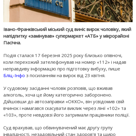
Івано-Франківський міський суд виніс вирок чоловіку, який
напідпитку «замінував» супермаркет «АТБ» у мікрорайоні
Пасічна.
Подія сталася 17 березня 2025 року близько опівночі,
коли перехожий зателефонував на номер «112» і надав
неправдиву інформацію про підготовку вибуху, пише
Бліц-Інфо
з посиланням на вирок від 23 квітня.
У судовому засіданні чоловік розповів, що вживав
алкоголь, хоча це йому категорично заборонено.
Дійшовши до автозаправки «ОККО», він усвідомив свій
вчинок і намагався скасувати виклик через лінії «102» та
«103», проте невдовзі його затримали працівники поліції.
Суд врахував, що обвинувачений має другу групу
інвалідності, незадовільний стан здоров'я та щиро