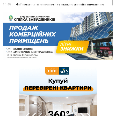
10:49
На Прикарпатті через негоду сталися аварійні вимкнення
світла
10:43
За змову на тендері для Долинської лікарні двох
підприємців оштрафували на 272 тисячі гривень
10:09
Яремчанський суд виніс вирок чоловіку, який у Буковелі
вкрав із супермаркету пляшку віскі за 8,5 тисяч
09:53
В урочищі біля Галича археологи відкопали давньоруську
вагову гирку XII–XIII століть
09:39
У Франківську медики провели серію складних операцій
на аорті
07 Серпня
22:22
У Богородчанах на "зебрі" водій Audi наїхав на
ФОТО
хлопчика з велосипедом
21:01
Загальна площа всіх книгарень України - трохи більше ніж 6
футбольних полів
20:47
На "зебрі" у Франківську два мотоциклісти збили жінку
18:55
Прикарпаття серед лідерів за будівництвом новобудов і
рекордсмен за зростанням цін на житло
16:48
Де безпечно купатися на Прикарпатті?
ВІДЕО