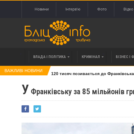
Новини
Інтерв'ю
Фото
Відео
ВЛАДА І ПОЛІТИКА
КРИМІНАЛ
БІЗНЕС І 
ВАЖЛИВІ НОВИНИ
влі права вимоги за 120 тисяч позивається до Франківська на 
У
Франківську за 85 мільйонів г