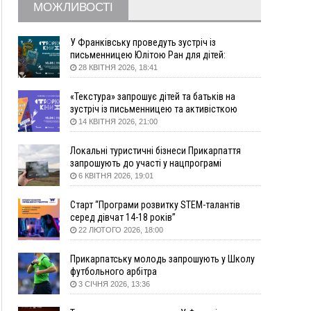
Вчора
МОЖЛИВОСТІ
18:46
У Польщі невідомі скоїли наругу над
ФОТО
могилою УПА
У Франківську проведуть зустріч із
17:45
Сили оборони уразила Ярославський НПЗ та
письменницею Юлітою Ран для дітей:
говоритимуть про серію книг про Мавку
кораблі берегової охорони фсб у Керчі
28 КВІТНЯ 2026, 18:41
17:17
Скарби Музею писанкового розпису
ВІДЕО
«Текстура» запрошує дітей та батьків на
побачать далеко за межами Коломиї
зустріч із письменницею та активісткою
16:42
Поблизу Франківська п'яний на Chevrolet
Анною Повх
14 КВІТНЯ 2026, 21:00
втікав від поліції
16:27
На Прикарпатті триває декларування
Локальні туристичні бізнеси Прикарпаття
вогнепальної зброї: уже зареєстровано 282
запрошують до участі у нацпрограмі
одиниці
«Подорож до себе»
6 КВІТНЯ 2026, 19:01
15:58
Понад 9 тис. прикарпатських вступників
Старт “Програми розвитку STEM-талантів
отримали рекомендації до зарахування на
серед дівчат 14-18 років”
бакалаврат у ВНЗ
22 ЛЮТОГО 2026, 18:00
15:28
Кілька вулиць у Долині тимчасово залишаться
без газу
Прикарпатську молодь запрошують у Школу
15:02
У Старуні відбулася Патріарша проща
ФОТО
футбольного арбітра
3 СІЧНЯ 2026, 13:36
14:35
Не знає англійську на достатньому рівні.
Франківець Лев Кишакевич не зможе стати