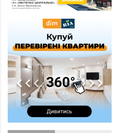
понад 640 тисяч гривень у валюті, засудили до
5 років
11:50
Податкова передасть в Міноборони для
"Оберегу" дані про чоловіків 18–60 років
11:20
Водійка, яку на Сухомлинського побив інший
керманич, відмовилася від обвинувачення —
справу закрили
10:45
У Франківську, Коломиї, Долині та Яремче 6
серпня зафіксували рекордну спеку
10:02
Змушував надсилати інтимні фото: на
Прикарпатті затримали підозрюваного у
розбещенні малолітньої
09:22
АМКУ розпочав справу проти Гвіздецької
селищної ради через різні ставки земельного
податку
08:54
Синоптики попереджають про значний дощ на
Прикарпатті до кінця п'ятниці
08:45
Нафтогазову площу на межі Прикарпаття та
Львівщини повторно виставили на аукціон за
830 млн