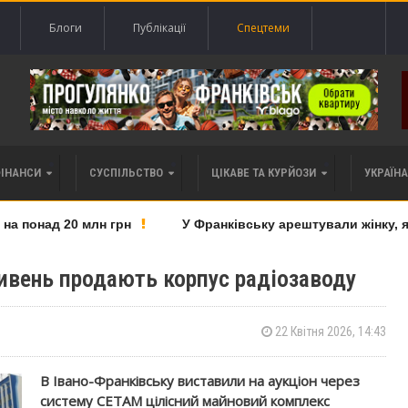
Блоги
Публікації
Спецтеми
ФІНАНСИ
СУСПІЛЬСТВО
ЦІКАВЕ ТА КУРЙОЗИ
УКРАЇНА 
понад 20 млн грн
У Франківську арештували жінку, яку
ривень продають корпус радіозаводу
22 Квітня 2026, 14:43
В Івано-Франківську виставили на аукціон через
систему СЕТАМ цілісний майновий комплекс