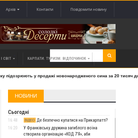
Архів
Контакти
Повідомити новину
І СВІТ
КАРПАТИ. ТУРИЗМ. ВІДПОЧИНОК
 підозрюють у продажі новонародженого сина за 20 тисяч дола
НОВИНИ
Сьогодні
16:48
Де безпечно купатися на Прикарпатті?
ВІДЕО
16:20
У Франківську дружина загиблого воїна
створила організацію «КОД 7'Я», аби