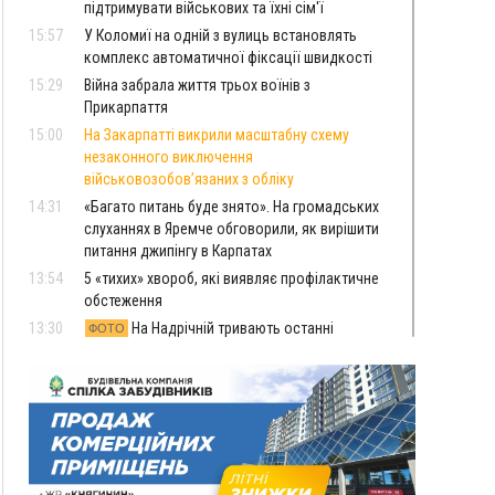
підтримувати військових та їхні сім'ї
15:57
У Коломиї на одній з вулиць встановлять
комплекс автоматичної фіксації швидкості
15:29
Війна забрала життя трьох воїнів з
Прикарпаття
15:00
На Закарпатті викрили масштабну схему
незаконного виключення
військовозобов’язаних з обліку
14:31
«Багато питань буде знято». На громадських
слуханнях в Яремче обговорили, як вирішити
питання джипінгу в Карпатах
13:54
5 «тихих» хвороб, які виявляє профілактичне
обстеження
13:30
На Надрічній тривають останні
ФОТО
приготування до нового руху
12:57
У Франківську зафіксували найбільшу спеку за
всю історію спостережень
12:24
Лікування наркоманії Київ: чому важливо
розпочати терапію якомога раніше
12:00
Франківця, який у Косові викрав за магазину