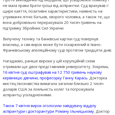
не мала права брати гроші від аспірантки. Суд врахував її
щире каяття, позитивні характеристики, наявність на
утриманні літніх батьків, хворого чоловіка, а також те, що
вона добровільно перерахувала 20 тисяч гривень на
підтримку Збройних Сил України.
Вилучену техніку та банківські картки суд повернув
власниці, а сам вирок може бути оскаржений в Івано-
Франківському апеляційному суді протягом тридцяти днів.
Нагадаємо, раніше вироки у цій корупційній схемі
отримали ще двоє представників університету. Зокрема,
16 квітня суд оштрафував на 12 750 гривень наукову
керівницю дівчини, професорку Ганну Карась
. Докторка
мистецтвознавства вимагала загалом близько 2 тисяч
доларів США за лояльність колег та погрожувала
аспірантці ускладненнями.
Також 7 квітня вирок оголосили завідувачу відділу
аспірантури і докторантури Роману Ільницькому
. Доктор