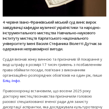
4 червня Івано-Франківський міський суд виніс вирок
завідувачці кафедри музичної україністики та народно-
інструментального мистецтва Навчально-наукового
інституту мистецтв Карпатського національного
університету імені Василя Стефаника Віолетті Дутчак за
одержання неправомірної вигоди.
Суддя визнав жінку винною та призначив їй покарання у
виді штрафу в розмірі 17 тисяч гривень з позбавленням
права обіймати посади, пов’язані з виконанням
організаційно-розпорядчих обов’язків на один рік, пише
Бліц-Інфо
.
Правоохоронці встановили, що восени 2025 року
докторку мистецтвознавства призначили головою
разової спеціалізованої вченої ради для захисту
дисертації аспірантки, яка досліджувала культуротворчу