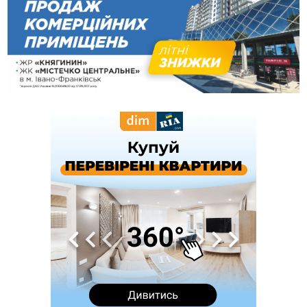
09:53
В урочищі біля Галича археологи відкопали давньоруську
вагову гирку XII–XIII століть
09:39
У Франківську медики провели серію складних операцій
на аорті
Вчора
22:22
У Богородчанах на "зебрі" водій Audi наїхав на
ФОТО
хлопчика з велосипедом
21:01
Загальна площа всіх книгарень України - трохи більше ніж 6
футбольних полів
20:47
На "зебрі" у Франківську два мотоциклісти збили жінку
18:55
Прикарпаття серед лідерів за будівництвом новобудов і
рекордсмен за зростанням цін на житло
16:48
Де безпечно купатися на Прикарпатті?
ВІДЕО
16:20
У Франківську дружина загиблого воїна створила
організацію «КОД 7'Я», аби підтримувати військових та їхні
сім'ї
15:57
У Коломиї на одній з вулиць встановлять комплекс
автоматичної фіксації швидкості
15:29
Війна забрала життя трьох воїнів з Прикарпаття