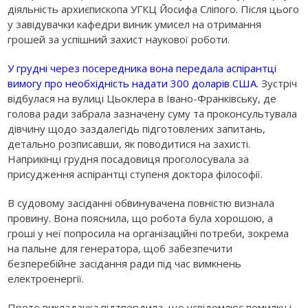
діяльність архиєпископа УГКЦ Йосифа Сліпого. Після цього
у завідувачки кафедри виник умисел на отримання
грошей за успішний захист наукової роботи.
У грудні через посередника вона передала аспірантці
вимогу про необхідність надати 300 доларів США
. Зустріч
відбулася на вулиці Цьоклера в Івано-Франківську, де
голова ради забрала зазначену суму та проконсультувала
дівчину щодо заздалегідь підготовлених запитань,
детально розписавши, як поводитися на захисті.
Наприкінці грудня посадовиця проголосувала за
присудження аспірантці ступеня доктора філософії.
В судовому засіданні обвинувачена повністю визнала
провину. Вона пояснила, що робота була хорошою, а
гроші у неї попросила на організаційні потреби, зокрема
на пальне для генератора, щоб забезпечити
безперебійне засідання ради під час вимкнень
електроенергії.
Проте викладачка підтвердила, що усвідомлює помилку і