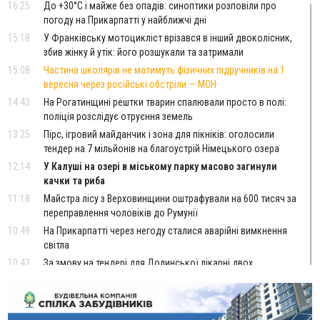
16:25
До +30°C і майже без опадів: синоптики розповіли про
погоду на Прикарпатті у найближчі дні
15:18
У Франківську мотоцикліст врізався в інший двоколісник,
збив жінку й утік: його розшукали та затримали
15:08
Частина школярів не матимуть фізичних підручників на 1
вересня через російські обстріли — МОН
14:43
На Рогатинщині рештки тварин спалювали просто в полі:
поліція розслідує отруєння земель
13:25
Пірс, ігровий майданчик і зона для пікніків: оголосили
тендер на 7 мільйонів на благоустрій Німецького озера
12:14
У Калуші на озері в міському парку масово загинули
качки та риба
11:18
Майстра лісу з Верховинщини оштрафували на 600 тисяч за
переправлення чоловіків до Румунії
10:49
На Прикарпатті через негоду сталися аварійні вимкнення
світла
10:43
За змову на тендері для Долинської лікарні двох
підприємців оштрафували на 272 тисячі гривень
10:09
Яремчанський суд виніс вирок чоловіку, який у Буковелі
вкрав із супермаркету пляшку віскі за 8,5 тисяч