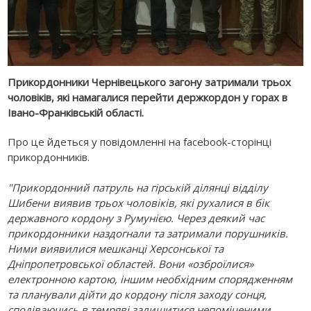
Прикордонники Чернівецького загону затримали трьох
чоловіків, які намагалися перейти держкордон у горах в
Івано-Франківській області.
Про це йдеться у повідомленні на facebook-сторінці
прикордонників.
"Прикордонний патруль на гірській ділянці відділу
Шибени виявив трьох чоловіків, які рухалися в бік
державного кордону з Румунією. Через деякий час
прикордонники наздогнали та затримали порушників.
Ними виявилися мешканці Херсонської та
Дніпропетровської областей. Вони «озброїлися»
електронною картою, іншим необхідним спорядженням
та планували дійти до кордону після заходу сонця,
сподіваючись в темряві залишитися непоміченими.