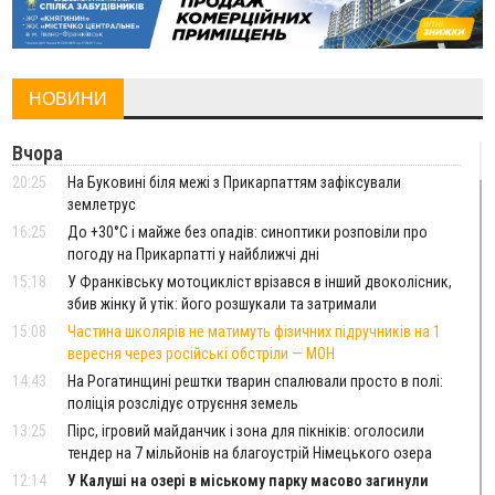
НОВИНИ
Вчора
20:25
На Буковині біля межі з Прикарпаттям зафіксували
землетрус
16:25
До +30°C і майже без опадів: синоптики розповіли про
погоду на Прикарпатті у найближчі дні
15:18
У Франківську мотоцикліст врізався в інший двоколісник,
збив жінку й утік: його розшукали та затримали
15:08
Частина школярів не матимуть фізичних підручників на 1
вересня через російські обстріли — МОН
14:43
На Рогатинщині рештки тварин спалювали просто в полі:
поліція розслідує отруєння земель
13:25
Пірс, ігровий майданчик і зона для пікніків: оголосили
тендер на 7 мільйонів на благоустрій Німецького озера
12:14
У Калуші на озері в міському парку масово загинули