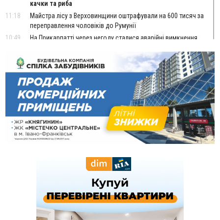
качки та риба
11:18
Майстра лісу з Верховинщини оштрафували на 600 тисяч за
переправлення чоловіків до Румунії
10:49
На Прикарпатті через негоду сталися аварійні вимкнення
світла
10:43
За змову на тендері для Долинської лікарні двох
підприємців оштрафували на 272 тисячі гривень
10:09
Яремчанський суд виніс вирок чоловіку, який у Буковелі
вкрав із супермаркету пляшку віскі за 8,5 тисяч
09:53
В урочищі біля Галича археологи відкопали давньоруську
вагову гирку XII–XIII століть
09:39
У Франківську медики провели серію складних операцій
на аорті
07 Серпня
22:22
У Богородчанах на "зебрі" водій Audi наїхав на
ФОТО
хлопчика з велосипедом
21:01
Загальна площа всіх книгарень України - трохи більше ніж 6
футбольних полів
20:47
На "зебрі" у Франківську два мотоциклісти збили жінку