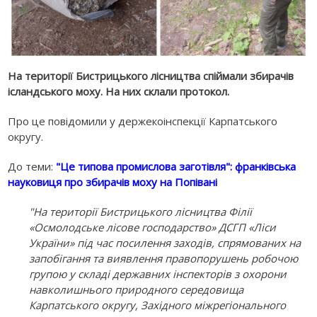
На території Бистрицького лісництва спіймали збирачів
ісландського моху. На них склали протокол.
Про це повідомили у держекоінспекції Карпатського
округу.
До теми:
"Це типова промислова заготівля": франківська
науковиця про збирачів моху на Попівані
"На території Бистрицького лісництва Філії
«Осмолодське лісове господарство» ДСГП «Ліси
України» під час посилення заходів, спрямованих на
запобігання та виявлення правопорушень робочою
групою у складі державних інспекторів з охорони
навколишнього природного середовища
Карпатського округу, Західного міжрегіонального