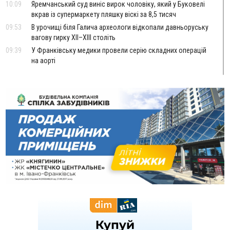
10:09
Яремчанський суд виніс вирок чоловіку, який у Буковелі
вкрав із супермаркету пляшку віскі за 8,5 тисяч
09:53
В урочищі біля Галича археологи відкопали давньоруську
вагову гирку XII–XIII століть
09:39
У Франківську медики провели серію складних операцій
на аорті
Вчора
22:22
У Богородчанах на "зебрі" водій Audi наїхав на
ФОТО
хлопчика з велосипедом
21:01
Загальна площа всіх книгарень України - трохи більше ніж 6
футбольних полів
20:47
На "зебрі" у Франківську два мотоциклісти збили жінку
18:55
Прикарпаття серед лідерів за будівництвом новобудов і
рекордсмен за зростанням цін на житло
16:48
Де безпечно купатися на Прикарпатті?
ВІДЕО
16:20
У Франківську дружина загиблого воїна створила
організацію «КОД 7'Я», аби підтримувати військових та їхні
сім'ї
15:57
У Коломиї на одній з вулиць встановлять комплекс