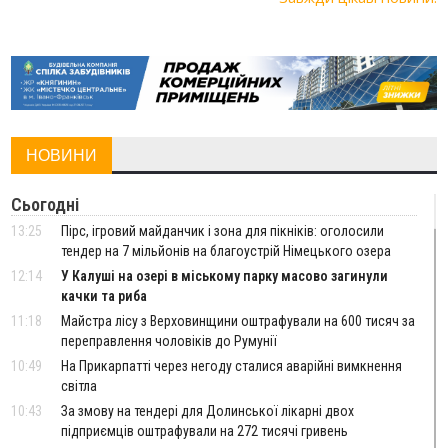
НОВИНИ
Сьогодні
13:25
Пірс, ігровий майданчик і зона для пікніків: оголосили
тендер на 7 мільйонів на благоустрій Німецького озера
12:14
У Калуші на озері в міському парку масово загинули
качки та риба
11:18
Майстра лісу з Верховинщини оштрафували на 600 тисяч за
переправлення чоловіків до Румунії
10:49
На Прикарпатті через негоду сталися аварійні вимкнення
світла
10:43
За змову на тендері для Долинської лікарні двох
підприємців оштрафували на 272 тисячі гривень