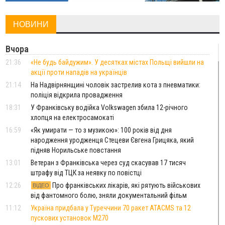
НОВИНИ
Вчора
21:36
«Не будь байдужим». У десятках містах Польщі вийшли на
акції проти нападів на українців
21:14
На Надвірнянщині чоловік застрелив кота з пневматики:
поліція відкрила провадження
18:31
У Франківську водійка Volkswagen збила 12-річного
хлопця на електросамокаті
16:59
«Як умирати — то з музикою»: 100 років від дня
народження уродженця Стецеви Євгена Грицяка, який
підняв Норильське повстання
13:01
Ветеран з Франківська через суд скасував 17 тисяч
штрафу від ТЦК за неявку по повістці
12:26
Про франківських лікарів, які рятують військових
ВІДЕО
від фантомного болю, зняли документальний фільм
11:12
Україна придбала у Туреччини 70 ракет ATACMS та 12
пускових установок M270