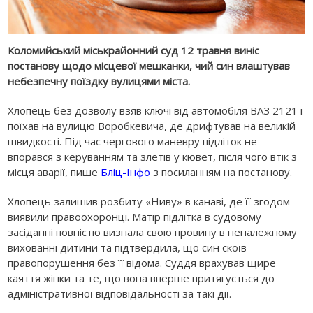
Коломийський міськрайонний суд 12 травня виніс
постанову щодо місцевої мешканки, чий син влаштував
небезпечну поїздку вулицями міста.
Хлопець без дозволу взяв ключі від автомобіля ВАЗ 2121 і
поїхав на вулицю Воробкевича, де дрифтував на великій
швидкості. Під час чергового маневру підліток не
впорався з керуванням та злетів у кювет, після чого втік з
місця аварії, пише
Бліц-Інфо
з посиланням на постанову.
Хлопець залишив розбиту «Ниву» в канаві, де її згодом
виявили правоохоронці. Матір підлітка в судовому
засіданні повністю визнала свою провину в неналежному
вихованні дитини та підтвердила, що син скоїв
правопорушення без її відома. Суддя врахував щире
каяття жінки та те, що вона вперше притягується до
адміністративної відповідальності за такі дії.