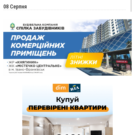
08 Серпня
20:25
На Буковині біля межі з Прикарпаттям зафіксували
землетрус
16:25
До +30°C і майже без опадів: синоптики розповіли про
погоду на Прикарпатті у найближчі дні
15:18
У Франківську мотоцикліст врізався в інший двоколісник,
збив жінку й утік: його розшукали та затримали
15:08
Частина школярів не матимуть фізичних підручників на 1
вересня через російські обстріли — МОН
14:43
На Рогатинщині рештки тварин спалювали просто в полі:
поліція розслідує отруєння земель
13:25
Пірс, ігровий майданчик і зона для пікніків: оголосили
тендер на 7 мільйонів на благоустрій Німецького озера
12:14
У Калуші на озері в міському парку масово загинули
качки та риба
11:18
Майстра лісу з Верховинщини оштрафували на 600 тисяч за
переправлення чоловіків до Румунії
10:49
На Прикарпатті через негоду сталися аварійні вимкнення
світла