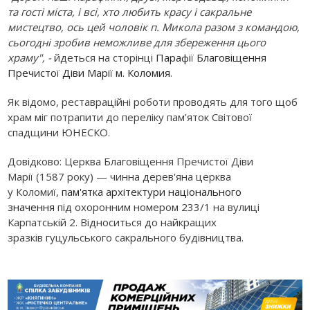
та гості міста, і всі, хто любить красу і сакральне
мистецтво, ось цей чоловік п. Микола разом з командою,
сьогодні зробив неможливе для збереження цього
храму", -
йдеться на сторінці
Парафії Благовіщення
Пречистої Діви Марії м. Коломия
.
Як відомо, реставраційні роботи проводять для того щоб
храм міг потрапити до переліку пам’яток Світової
спадщини ЮНЕСКО.
Довідково: Церква Благовіщення Пречистої Діви
Марії (1587 року) — чинна дерев'яна церква
у Коломиї,
пам'ятка архітектури національного
значення
під охоронним номером 233/1 на вулиці
Карпатській 2. Відноситься до найкращих
зразків гуцульського сакрального будівництва.