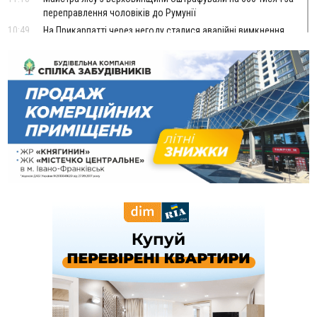
переправлення чоловіків до Румунії
10:49
На Прикарпатті через негоду сталися аварійні вимкнення
світла
10:43
За змову на тендері для Долинської лікарні двох
підприємців оштрафували на 272 тисячі гривень
10:09
Яремчанський суд виніс вирок чоловіку, який у Буковелі
вкрав із супермаркету пляшку віскі за 8,5 тисяч
09:53
В урочищі біля Галича археологи відкопали давньоруську
вагову гирку XII–XIII століть
09:39
У Франківську медики провели серію складних операцій
на аорті
07 Серпня
22:22
У Богородчанах на "зебрі" водій Audi наїхав на
ФОТО
хлопчика з велосипедом
21:01
Загальна площа всіх книгарень України - трохи більше ніж 6
футбольних полів
20:47
На "зебрі" у Франківську два мотоциклісти збили жінку
18:55
Прикарпаття серед лідерів за будівництвом новобудов і
рекордсмен за зростанням цін на житло