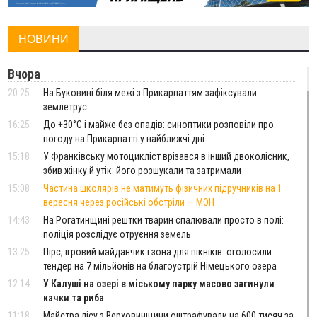
НОВИНИ
Вчора
20:25
На Буковині біля межі з Прикарпаттям зафіксували
землетрус
16:25
До +30°C і майже без опадів: синоптики розповіли про
погоду на Прикарпатті у найближчі дні
15:18
У Франківську мотоцикліст врізався в інший двоколісник,
збив жінку й утік: його розшукали та затримали
15:08
Частина школярів не матимуть фізичних підручників на 1
вересня через російські обстріли — МОН
14:43
На Рогатинщині рештки тварин спалювали просто в полі:
поліція розслідує отруєння земель
13:25
Пірс, ігровий майданчик і зона для пікніків: оголосили
тендер на 7 мільйонів на благоустрій Німецького озера
12:14
У Калуші на озері в міському парку масово загинули
качки та риба
11:18
Майстра лісу з Верховинщини оштрафували на 600 тисяч за