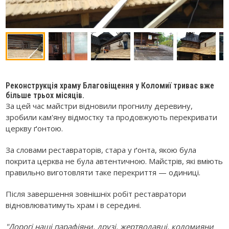
Реконструкція храму Благовіщення у Коломиї триває вже
більше трьох місяців.
За цей час майстри відновили прогнилу деревину,
зробили кам'яну відмостку та продовжують перекривати
церкву ґонтою.
За словами реставраторів, стара у ґонта, якою була
покрита церква не була автентичною. Майстрів, які вміють
правильно виготовляти таке перекриття — одиниці.
Після завершення зовнішніх робіт реставратори
відновлюватимуть храм і в середині.
"Дорогі наші парафіяни, друзі, жертводавці, коломияни