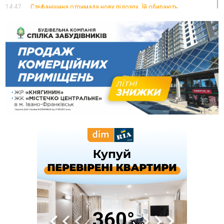
14:47
Стефанішина отримала нову підозру. Їй обирають
запобіжний захід
14:02
«Пілот з Лондона» видурив у жительки Коломийщини
майже 64 тисячі гривень
13:13
У четвер на Прикарпатті очікується сильна спека до 39°
13:00
На Снятинщині спіймали чоловіка, який зливав з цистерни
у полі невідому речовину
12:29
У МОЗ змінили підхід до госпіталізації та оновили правила
роботи стаціонарів
12:07
На межі Прикарпаття і Тернопільщини невідомі засипали
русло Золотої Липи та облаштували переправу
11:44
У Франківську та Яремче зафіксували нові температурні
рекорди
11:17
Росія вдарила по Харкову "Бандероллю": є постраждалі,
пошкоджено цивільне підприємство
10:54
Верховний суд повернув державі 1,5 га лісу із трьома
ставками в Івано-Франківській громаді
10:10
На Каскаді замість веж планують зробити сквер з
дитмайданчиком
09:31
На Верховинщині під час пожежі будинку травмувалась