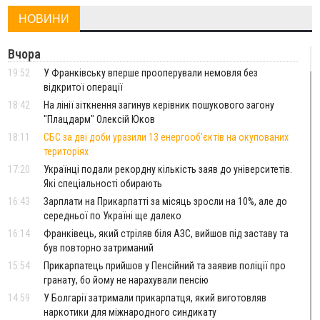
НОВИНИ
Вчора
19:52
У Франківську вперше прооперували немовля без
відкритої операції
18:42
На лінії зіткнення загинув керівник пошукового загону
"Плацдарм" Олексій Юков
18:11
СБС за дві доби уразили 13 енергооб'єктів на окупованих
територіях
17:20
Українці подали рекордну кількість заяв до університетів.
Які спеціальності обирають
16:43
Зарплати на Прикарпатті за місяць зросли на 10%, але до
середньої по Україні ще далеко
16:14
Франківець, який стріляв біля АЗС, вийшов під заставу та
був повторно затриманий
15:54
Прикарпатець прийшов у Пенсійний та заявив поліції про
гранату, бо йому не нарахували пенсію
14:59
У Болгарії затримали прикарпатця, який виготовляв
наркотики для міжнародного синдикату