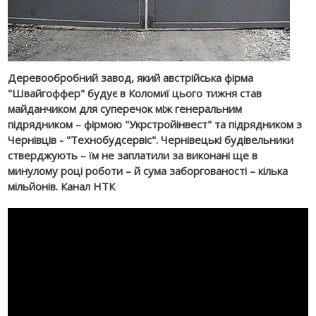
Деревообробний завод, який австрійська фірма
"Швайгоффер" будує в Коломиї цього тижня став
майданчиком для суперечок між генеральним
підрядником – фірмою "Укрстройінвест" та підрядником з
Чернівців - "Технобудсервіс". Чернівецькі будівельники
стверджують – їм не заплатили за виконані ще в
минулому році роботи – й сума заборгованості – кілька
мільйонів. Канал НТК