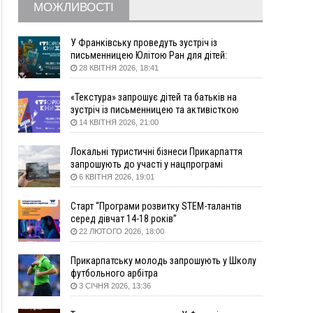
житло
МОЖЛИВОСТІ
16:48
Де безпечно купатися на Прикарпатті?
ВІДЕО
16:20
У Франківську дружина загиблого воїна
У Франківську проведуть зустріч із
створила організацію «КОД 7'Я», аби
письменницею Юлітою Ран для дітей:
підтримувати військових та їхні сім'ї
говоритимуть про серію книг про Мавку
28 КВІТНЯ 2026, 18:41
15:57
У Коломиї на одній з вулиць встановлять
комплекс автоматичної фіксації швидкості
«Текстура» запрошує дітей та батьків на
зустріч із письменницею та активісткою
15:29
Війна забрала життя трьох воїнів з
Анною Повх
14 КВІТНЯ 2026, 21:00
Прикарпаття
15:00
На Закарпатті викрили масштабну схему
Локальні туристичні бізнеси Прикарпаття
незаконного виключення
запрошують до участі у нацпрограмі
військовозобов’язаних з обліку
«Подорож до себе»
6 КВІТНЯ 2026, 19:01
14:31
«Багато питань буде знято». На громадських
слуханнях в Яремче обговорили, як вирішити
Старт “Програми розвитку STEM-талантів
питання джипінгу в Карпатах
серед дівчат 14-18 років”
22 ЛЮТОГО 2026, 18:00
13:54
5 «тихих» хвороб, які виявляє профілактичне
обстеження
Прикарпатську молодь запрошують у Школу
13:30
На Надрічній тривають останні
ФОТО
футбольного арбітра
приготування до нового руху
3 СІЧНЯ 2026, 13:36
12:57
У Франківську зафіксували найбільшу спеку за