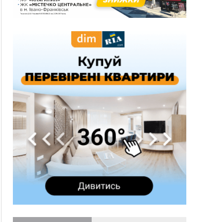
10:43
За змову на тендері для Долинської лікарні
двох підприємців оштрафували на 272 тисячі
гривень
10:09
Яремчанський суд виніс вирок чоловіку, який
у Буковелі вкрав із супермаркету пляшку віскі
за 8,5 тисяч
09:53
В урочищі біля Галича археологи відкопали
давньоруську вагову гирку XII–XIII століть
09:39
У Франківську медики провели серію
складних операцій на аорті
Вчора
22:22
У Богородчанах на "зебрі" водій Audi
ФОТО
наїхав на хлопчика з велосипедом
21:01
Загальна площа всіх книгарень України - трохи
більше ніж 6 футбольних полів
20:47
На "зебрі" у Франківську два мотоциклісти
збили жінку
18:55
Прикарпаття серед лідерів за будівництвом
новобудов і рекордсмен за зростанням цін на