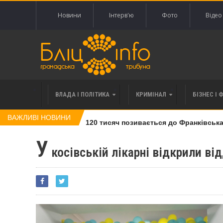
Новини
Інтерв'ю
Фото
Відео
ВЛАДА І ПОЛІТИКА
КРИМІНАЛ
БІЗНЕС І 
ВАЖЛИВІ НОВИНИ
влі права вимоги за 120 тисяч позивається до Франківська на
У
косівській лікарні відкрили ві