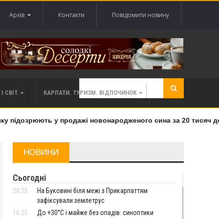
Архів
Контакти
Повідомити новину
І СВІТ
КАРПАТИ. ТУРИЗМ. ВІДПОЧИНОК
 підозрюють у продажі новонародженого сина за 20 тисяч дола
НОВИНИ
Сьогодні
20:25
На Буковині біля межі з Прикарпаттям
зафіксували землетрус
16:25
До +30°C і майже без опадів: синоптики