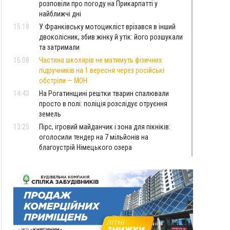
розповіли про погоду на Прикарпатті у
найближчі дні
15:18
У Франківську мотоцикліст врізався в інший
двоколісник, збив жінку й утік: його розшукали
та затримали
15:08
Частина школярів не матимуть фізичних
підручників на 1 вересня через російські
обстріли — МОН
14:43
На Рогатинщині рештки тварин спалювали
просто в полі: поліція розслідує отруєння
земель
13:25
Пірс, ігровий майданчик і зона для пікніків:
оголосили тендер на 7 мільйонів на
благоустрій Німецького озера
12:14
У Калуші на озері в міському парку масово
загинули качки та риба
11:18
Майстра лісу з Верховинщини оштрафували на
600 тисяч за переправлення чоловіків до
Румунії
10:49
На Прикарпатті через негоду сталися аварійні
вимкнення світла