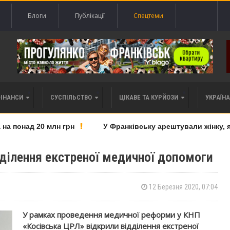
Блоги
Публікації
Спецтеми
ФІНАНСИ
СУСПІЛЬСТВО
ЦІКАВЕ ТА КУРЙОЗИ
УКРАЇНА 
 понад 20 млн грн
У Франківську арештували жінку, яку
дділення екстреної медичної допомоги
12 Березня 2020, 07:04
У рамках проведення медичної реформи у КНП
«Косівська ЦРЛ» відкрили відділення екстреної