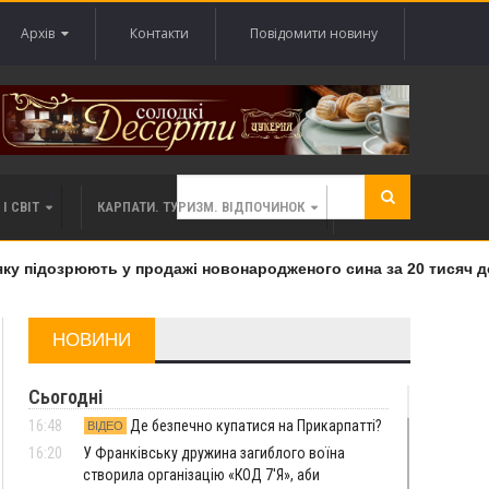
Архів
Контакти
Повідомити новину
І СВІТ
КАРПАТИ. ТУРИЗМ. ВІДПОЧИНОК
 підозрюють у продажі новонародженого сина за 20 тисяч дола
НОВИНИ
Сьогодні
16:48
Де безпечно купатися на Прикарпатті?
ВІДЕО
16:20
У Франківську дружина загиблого воїна
створила організацію «КОД 7'Я», аби