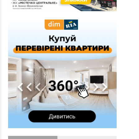
понад 640 тисяч гривень у валюті, засудили до
5 років
11:50
Податкова передасть в Міноборони для
"Оберегу" дані про чоловіків 18–60 років
11:20
Водійка, яку на Сухомлинського побив інший
керманич, відмовилася від обвинувачення —
справу закрили
10:45
У Франківську, Коломиї, Долині та Яремче 6
серпня зафіксували рекордну спеку
10:02
Змушував надсилати інтимні фото: на
Прикарпатті затримали підозрюваного у
розбещенні малолітньої
09:22
АМКУ розпочав справу проти Гвіздецької
селищної ради через різні ставки земельного
податку
08:54
Синоптики попереджають про значний дощ на
Прикарпатті до кінця п'ятниці
08:45
Нафтогазову площу на межі Прикарпаття та
Львівщини повторно виставили на аукціон за
830 млн