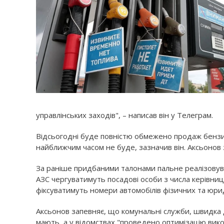
управлінських заходів", – написав він у Телеграм.
Відсьогодні буде повністю обмежено продаж бензину
найближчим часом не буде, зазначив він. Аксьонов 
За раніше придбаними талонами пальне реалізовува
АЗС чергуватимуть посадові особи з числа керівницт
фіксуватимуть номери автомобілів фізичних та юри
Аксьонов запевняє, що комунальні служби, швидка 
мають, а у відомствах "проведено оптимізацію вик