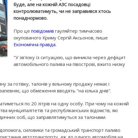
буде, але на кожній АЗС посадовці
контролюватимуть, чи не заправився хтось
понаднормово.
Про це
повідомив
гауляйтер тимчасово
окупованого Криму Сергій Аксьонов, пише
Економічна правда.
"У зв'язку із ситуацією, що виникла через дефіцит
автомобільного палива на півострові, вжито низку
 за готівку, талонів у вільному продажу немає і
запевняє, що обмеження вводять "на кілька днів".
тиметься по 20 літрів на одну особу. При чому на кожній
ва муніципалітетів та республіканських відомств, які
дичних осіб, що заправлятимуться за талонами.
допомога, силовики та громадський транспорт паливо
ористання автотранспорту, аж до одного автомобіля на