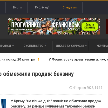
Блоги
Публікації
Спецтеми
ФІНАНСИ
СУСПІЛЬСТВО
ЦІКАВЕ ТА КУРЙОЗИ
УКРАЇНА 
 понад 20 млн грн
У Франківську арештували жінку, яку
тю обмежили продаж бензину
4 Червня 2026, 19:17
У Криму "на кілька днів" повністю обмежили продаж
бензину, за раніше купленими талонами бензин