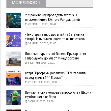
Вчора
МОЖЛИВОСТІ
18:46
У Польщі невідомі скоїли наругу над
ФОТО
могилою УПА
У Франківську проведуть зустріч із
17:45
Сили оборони уразила Ярославський НПЗ та
письменницею Юлітою Ран для дітей:
говоритимуть про серію книг про Мавку
кораблі берегової охорони фсб у Керчі
28 КВІТНЯ 2026, 18:41
17:17
Скарби Музею писанкового розпису
ВІДЕО
«Текстура» запрошує дітей та батьків на
побачать далеко за межами Коломиї
зустріч із письменницею та активісткою
16:42
Поблизу Франківська п'яний на Chevrolet
Анною Повх
14 КВІТНЯ 2026, 21:00
втікав від поліції
16:27
На Прикарпатті триває декларування
Локальні туристичні бізнеси Прикарпаття
вогнепальної зброї: уже зареєстровано 282
запрошують до участі у нацпрограмі
одиниці
«Подорож до себе»
6 КВІТНЯ 2026, 19:01
15:58
Понад 9 тис. прикарпатських вступників
Старт “Програми розвитку STEM-талантів
отримали рекомендації до зарахування на
серед дівчат 14-18 років”
бакалаврат у ВНЗ
22 ЛЮТОГО 2026, 18:00
15:28
Кілька вулиць у Долині тимчасово залишаться
без газу
Прикарпатську молодь запрошують у Школу
15:02
У Старуні відбулася Патріарша проща
ФОТО
футбольного арбітра
3 СІЧНЯ 2026, 13:36
14:35
Не знає англійську на достатньому рівні.
Франківець Лев Кишакевич не зможе стати