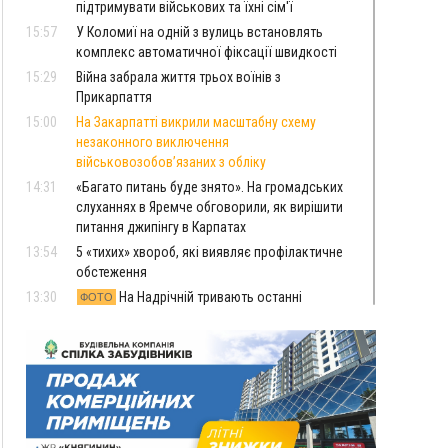
підтримувати військових та їхні сім'ї
15:57
У Коломиї на одній з вулиць встановлять
комплекс автоматичної фіксації швидкості
15:29
Війна забрала життя трьох воїнів з
Прикарпаття
15:00
На Закарпатті викрили масштабну схему
незаконного виключення
військовозобов’язаних з обліку
14:31
«Багато питань буде знято». На громадських
слуханнях в Яремче обговорили, як вирішити
питання джипінгу в Карпатах
13:54
5 «тихих» хвороб, які виявляє профілактичне
обстеження
13:30
На Надрічній тривають останні
ФОТО
приготування до нового руху
12:57
У Франківську зафіксували найбільшу спеку за
всю історію спостережень
12:24
Лікування наркоманії Київ: чому важливо
розпочати терапію якомога раніше
12:00
Франківця, який у Косові викрав за магазину