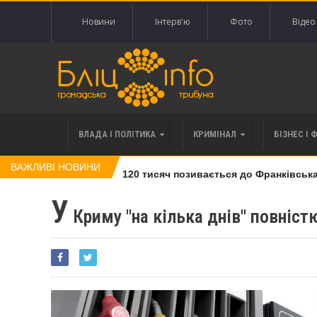
Новини
Інтерв'ю
Фото
Відео
ВЛАДА І ПОЛІТИКА
КРИМІНАЛ
БІЗНЕС І 
ВАЖЛИВІ НОВИНИ
влі права вимоги за 120 тисяч позивається до Франківська на
У
Криму "на кілька днів" повніс