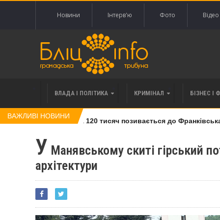
Новини
Інтерв'ю
Фото
Відео
ВЛАДА І ПОЛІТИКА
КРИМІНАЛ
БІЗНЕС І 
ВАЖЛИВІ НОВИНИ
івлі права вимоги за 120 тисяч позивається до Франківська на
У
Манявському скиті гірський по
архітектури