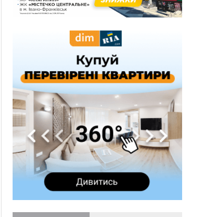
новобудов і рекордсмен за зростанням цін на
житло
16:48
Де безпечно купатися на Прикарпатті?
ВІДЕО
16:20
У Франківську дружина загиблого воїна
створила організацію «КОД 7'Я», аби
підтримувати військових та їхні сім'ї
15:57
У Коломиї на одній з вулиць встановлять
комплекс автоматичної фіксації швидкості
15:29
Війна забрала життя трьох воїнів з
Прикарпаття
15:00
На Закарпатті викрили масштабну схему
незаконного виключення
військовозобов’язаних з обліку
14:31
«Багато питань буде знято». На громадських
слуханнях в Яремче обговорили, як вирішити
питання джипінгу в Карпатах
13:54
5 «тихих» хвороб, які виявляє профілактичне
обстеження
13:30
На Надрічній тривають останні
ФОТО
приготування до нового руху