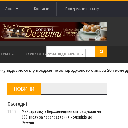
Архів
Контакти
Повідомити новину
І СВІТ
КАРПАТИ. ТУРИЗМ. ВІДПОЧИНОК
 підозрюють у продажі новонародженого сина за 20 тисяч дол
НОВИНИ
Сьогодні
11:18
Майстра лісу з Верховинщини оштрафували на
600 тисяч за переправлення чоловіків до
Румунії