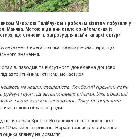
упником Миколою Палійчуком з робочим візитом побували у
лі Манява. Метою відвідин стало ознайомлення із
тиря, що становить загрозу для пам’ятки архітектури
руйнування берега потічка поблизу монастиря, що
ального значення.
 опадів, паводків та відсутності донедавна дощової
у під автентичними стінами монастиря.
 чекають на наших спеціалістів. Глибокий гірський потік
та руйнує ґрунт під автентичними стінами. Уже є реальні
исати, і може статися непоправне. Тому ми вирішили
значив голова обласної ради.
д потічка біля Хресто-Воздвиженського чоловічого
е 12 мільйонів гривень. Наразі триває розроблення
оцінка впливу на довкілля.