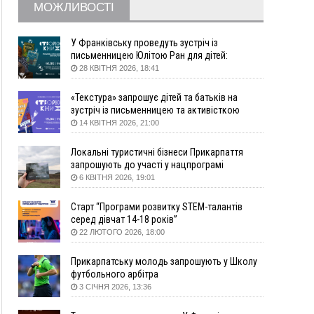
МОЖЛИВОСТІ
12:57
У Франківську зафіксували найбільшу спеку за
всю історію спостережень
12:24
Лікування наркоманії Київ: чому важливо
У Франківську проведуть зустріч із
розпочати терапію якомога раніше
письменницею Юлітою Ран для дітей:
говоритимуть про серію книг про Мавку
28 КВІТНЯ 2026, 18:41
12:00
Франківця, який у Косові викрав за магазину
понад 640 тисяч гривень у валюті, засудили до
«Текстура» запрошує дітей та батьків на
5 років
зустріч із письменницею та активісткою
11:50
Податкова передасть в Міноборони для
Анною Повх
14 КВІТНЯ 2026, 21:00
"Оберегу" дані про чоловіків 18–60 років
11:20
Водійка, яку на Сухомлинського побив інший
Локальні туристичні бізнеси Прикарпаття
керманич, відмовилася від обвинувачення —
запрошують до участі у нацпрограмі
справу закрили
«Подорож до себе»
6 КВІТНЯ 2026, 19:01
10:45
У Франківську, Коломиї, Долині та Яремче 6
Старт “Програми розвитку STEM-талантів
серпня зафіксували рекордну спеку
серед дівчат 14-18 років”
10:02
Змушував надсилати інтимні фото: на
22 ЛЮТОГО 2026, 18:00
Прикарпатті затримали підозрюваного у
розбещенні малолітньої
Прикарпатську молодь запрошують у Школу
09:22
АМКУ розпочав справу проти Гвіздецької
футбольного арбітра
селищної ради через різні ставки земельного
3 СІЧНЯ 2026, 13:36
податку