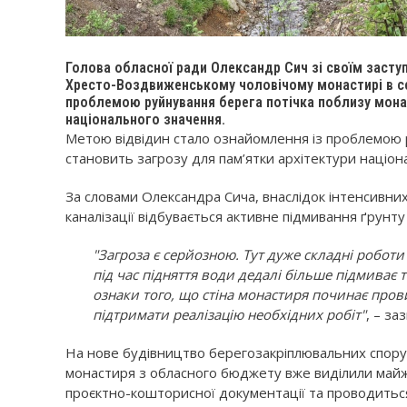
Голова обласної ради Олександр Сич зі своїм заст
Хресто-Воздвиженському чоловічому монастирі в се
проблемою руйнування берега потічка поблизу монас
національного значення.
Метою відвідин стало ознайомлення із проблемою 
становить загрозу для пам’ятки архітектури націон
За словами Олександра Сича, внаслідок інтенсивних
каналізації відбувається активне підмивання ґрунт
"Загроза є серйозною. Тут дуже складні роботи
під час підняття води дедалі більше підмиває 
ознаки того, що стіна монастиря починає пров
підтримати реалізацію необхідних робіт"
, – за
На нове будівництво берегозакріплювальних спору
монастиря з обласного бюджету вже виділили майж
проєктно-кошторисної документації та проводиться 