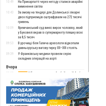
10:49
На Прикарпатті через негоду сталися аварійні
вимкнення світла
10:43
За змову на тендері для Долинської лікарні
двох підприємців оштрафували на 272 тисячі
гривень
10:09
Яремчанський суд виніс вирок чоловіку, який
у Буковелі вкрав із супермаркету пляшку віскі
за 8,5 тисяч
09:53
В урочищі біля Галича археологи відкопали
давньоруську вагову гирку XII–XIII століть
09:39
У Франківську медики провели серію
складних операцій на аорті
Вчора
22:22
У Богородчанах на "зебрі" водій Audi
ФОТО
наїхав на хлопчика з велосипедом
21:01
Загальна площа всіх книгарень України - трохи
більше ніж 6 футбольних полів
20:47
На "зебрі" у Франківську два мотоциклісти
збили жінку
18:55
Прикарпаття серед лідерів за будівництвом