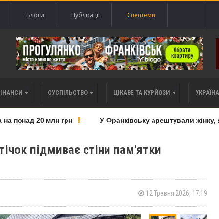
Блоги
Публікації
Спецтеми
ФІНАНСИ
СУСПІЛЬСТВО
ЦІКАВЕ ТА КУРЙОЗИ
УКРАЇНА 
 понад 20 млн грн
У Франківську арештували жінку, яку
тічок підмиває стіни пам'ятки
12 Травня 2026, 17:19