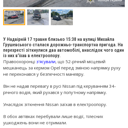
У Надвірній 17 травня близько 15:38 на вулиці Михайла
Грушевського сталася дорожньо-транспортна пригода. На
перехресті зіткнулися два автомобілі, внаслідок чого один
із них в’їхав в електроопору.
Правоохоронці
з'ясували
, що 52-річний місцевий
мешканець за кермом Opel перед зміною напрямку руху
не переконався у безпечності маневру.
Він не надав перевагу в русі Nissan під керуванням 34-
річного водія, який рухався у попутному напрямку.
Унаслідок зіткнення Nissan заїхав в електроопору.
В обох автівках перебували лише водії, тілесних
ушкоджень вони не отримали.