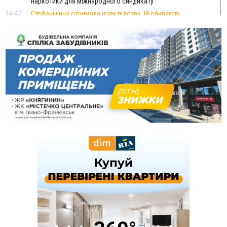
наркотики для міжнародного синдикату
14:47
Стефанішина отримала нову підозру. Їй обирають
запобіжний захід
14:02
«Пілот з Лондона» видурив у жительки Коломийщини
майже 64 тисячі гривень
13:13
У четвер на Прикарпатті очікується сильна спека до 39°
13:00
На Снятинщині спіймали чоловіка, який зливав з цистерни
у полі невідому речовину
12:29
У МОЗ змінили підхід до госпіталізації та оновили правила
роботи стаціонарів
12:07
На межі Прикарпаття і Тернопільщини невідомі засипали
русло Золотої Липи та облаштували переправу
11:44
У Франківську та Яремче зафіксували нові температурні
рекорди
11:17
Росія вдарила по Харкову "Бандероллю": є постраждалі,
пошкоджено цивільне підприємство
10:54
Верховний суд повернув державі 1,5 га лісу із трьома
ставками в Івано-Франківській громаді
10:10
На Каскаді замість веж планують зробити сквер з
дитмайданчиком