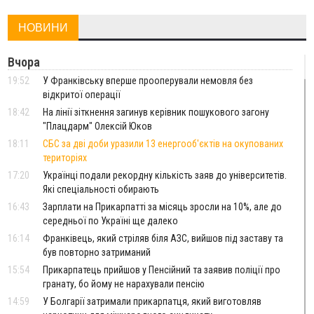
НОВИНИ
Вчора
19:52
У Франківську вперше прооперували немовля без
відкритої операції
18:42
На лінії зіткнення загинув керівник пошукового загону
"Плацдарм" Олексій Юков
18:11
СБС за дві доби уразили 13 енергооб'єктів на окупованих
територіях
17:20
Українці подали рекордну кількість заяв до університетів.
Які спеціальності обирають
16:43
Зарплати на Прикарпатті за місяць зросли на 10%, але до
середньої по Україні ще далеко
16:14
Франківець, який стріляв біля АЗС, вийшов під заставу та
був повторно затриманий
15:54
Прикарпатець прийшов у Пенсійний та заявив поліції про
гранату, бо йому не нарахували пенсію
14:59
У Болгарії затримали прикарпатця, який виготовляв