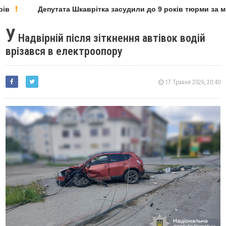
в
Депутата Шкаврітка засудили до 9 років тюрми за міль
У
Надвірній після зіткнення автівок водій
врізався в електроопору
17 Травня 2026, 20:40