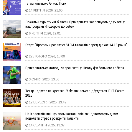
13:30
На Надрічній тривають останні приготування до
ФОТО
та активісткою Анною Повх
нового руху
14 КВІТНЯ 2026, 21:00
12:57
У Франківську зафіксували найбільшу спеку за всю історію
спостережень
Локальні туристичні бізнеси Прикарпаття запрошують до участі у
нацпрограмі «Подорож до себе»
12:24
Лікування наркоманії Київ: чому важливо розпочати
терапію якомога раніше
6 КВІТНЯ 2026, 19:01
12:00
Франківця, який у Косові викрав за магазину понад 640
Старт “Програми розвитку STEM-талантів серед дівчат 14-18 років”
тисяч гривень у валюті, засудили до 5 років
11:50
Податкова передасть в Міноборони для "Оберегу" дані про
22 ЛЮТОГО 2026, 18:00
чоловіків 18–60 років
11:20
Водійка, яку на Сухомлинського побив інший керманич,
Прикарпатську молодь запрошують у Школу футбольного арбітра
відмовилася від обвинувачення — справу закрили
3 СІЧНЯ 2026, 13:36
10:45
У Франківську, Коломиї, Долині та Яремче 6 серпня
зафіксували рекордну спеку
Театр надихає на креатив. У Франківську відбудеться IF IT Forum
10:02
Змушував надсилати інтимні фото: на Прикарпатті
2025
затримали підозрюваного у розбещенні малолітньої
12 ВЕРЕСНЯ 2025, 13:49
09:22
АМКУ розпочав справу проти Гвіздецької селищної ради
через різні ставки земельного податку
На Коломийщині шукають наставників, які допоможуть дітям
подолати стрес і розкрити таланти
08:54
Синоптики попереджають про значний дощ на Прикарпатті
14 СЕРПНЯ 2025, 13:37
до кінця п'ятниці