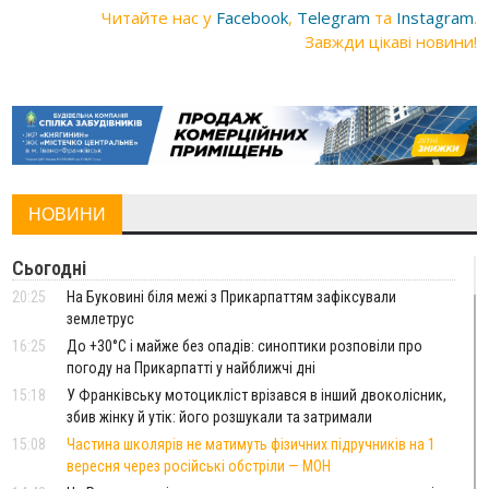
Читайте нас у
Facebook
,
Telegram
та
Instagram
.
Завжди цікаві новини!
НОВИНИ
Сьогодні
20:25
На Буковині біля межі з Прикарпаттям зафіксували
землетрус
16:25
До +30°C і майже без опадів: синоптики розповіли про
погоду на Прикарпатті у найближчі дні
15:18
У Франківську мотоцикліст врізався в інший двоколісник,
збив жінку й утік: його розшукали та затримали
15:08
Частина школярів не матимуть фізичних підручників на 1
вересня через російські обстріли — МОН