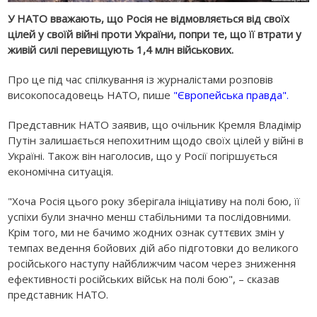
У НАТО вважають, що Росія не відмовляється від своїх
цілей у своїй війні проти України, попри те, що її втрати у
живій силі перевищують 1,4 млн військових.
Про це під час спілкування із журналістами розповів
високопосадовець НАТО, пише
"Європейська правда".
Представник НАТО заявив, що очільник Кремля Владімір
Путін залишається непохитним щодо своїх цілей у війні в
Україні. Також він наголосив, що у Росії погіршується
економічна ситуація.
"Хоча Росія цього року зберігала ініціативу на полі бою, її
успіхи були значно менш стабільними та послідовними.
Крім того, ми не бачимо жодних ознак суттєвих змін у
темпах ведення бойових дій або підготовки до великого
російського наступу найближчим часом через зниження
ефективності російських військ на полі бою", – сказав
представник НАТО.