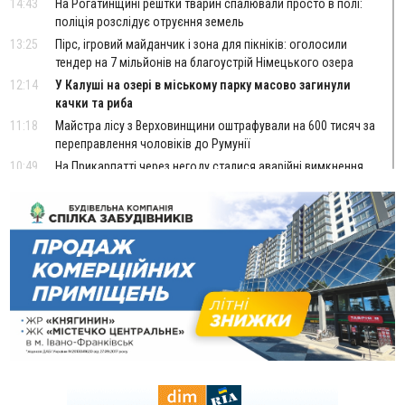
14:43
На Рогатинщині рештки тварин спалювали просто в полі:
поліція розслідує отруєння земель
13:25
Пірс, ігровий майданчик і зона для пікніків: оголосили
тендер на 7 мільйонів на благоустрій Німецького озера
12:14
У Калуші на озері в міському парку масово загинули
качки та риба
11:18
Майстра лісу з Верховинщини оштрафували на 600 тисяч за
переправлення чоловіків до Румунії
10:49
На Прикарпатті через негоду сталися аварійні вимкнення
світла
10:43
За змову на тендері для Долинської лікарні двох
підприємців оштрафували на 272 тисячі гривень
10:09
Яремчанський суд виніс вирок чоловіку, який у Буковелі
вкрав із супермаркету пляшку віскі за 8,5 тисяч
09:53
В урочищі біля Галича археологи відкопали давньоруську
вагову гирку XII–XIII століть
09:39
У Франківську медики провели серію складних операцій
на аорті
Вчора
22:22
У Богородчанах на "зебрі" водій Audi наїхав на
ФОТО