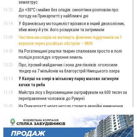
землетрус
16:25
До +30°C і майже без опадів: синоптики розповіли про
погоду на Прикарпатті у найближчі дні
15:18
У Франківську мотоцикліст врізався в інший двоколісник,
збив жінку й утік: його розшукали та затримали
15:08
Частина школярів не матимуть фізичних підручників на 1
вересня через російські обстріли — МОН
14:43
На Рогатинщині рештки тварин спалювали просто в полі:
поліція розслідує отруєння земель
13:25
Пірс, ігровий майданчик і зона для пікніків: оголосили
тендер на 7 мільйонів на благоустрій Німецького озера
12:14
У Калуші на озері в міському парку масово загинули
качки та риба
11:18
Майстра лісу з Верховинщини оштрафували на 600 тисяч за
переправлення чоловіків до Румунії
10:49
На Прикарпатті через негоду сталися аварійні вимкнення
світла
10:43
За змову на тендері для Долинської лікарні двох
підприємців оштрафували на 272 тисячі гривень
10:09
Яремчанський суд виніс вирок чоловіку, який у Буковелі