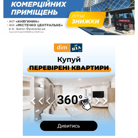
вкрав із супермаркету пляшку віскі за 8,5 тисяч
09:53
В урочищі біля Галича археологи відкопали давньоруську
вагову гирку XII–XIII століть
09:39
У Франківську медики провели серію складних операцій
на аорті
07 Серпня
22:22
У Богородчанах на "зебрі" водій Audi наїхав на
ФОТО
хлопчика з велосипедом
21:01
Загальна площа всіх книгарень України - трохи більше ніж 6
футбольних полів
20:47
На "зебрі" у Франківську два мотоциклісти збили жінку
18:55
Прикарпаття серед лідерів за будівництвом новобудов і
рекордсмен за зростанням цін на житло
16:48
Де безпечно купатися на Прикарпатті?
ВІДЕО
16:20
У Франківську дружина загиблого воїна створила
організацію «КОД 7'Я», аби підтримувати військових та їхні
сім'ї
15:57
У Коломиї на одній з вулиць встановлять комплекс
автоматичної фіксації швидкості