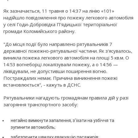
Як зазначається, 11 травня о 14:37 на лінію «101»
надійшло повідомлення про пожежу легкового автомобіля
у селі Годи-Добровідка П’ядицької територіальної
громади Коломийського району.
"До місця події було направлено рятувальників 7
державної пожежно-рятувальної частини. Як з'ясувалось,
виникла пожежа легкового автомобіля на площі 5 кв.м. О
14:53 вогнеборці локалізували пожежу, а о 14:56 —
ліквідували, не допустивши поширення вогню.
Постраждалих немає. Причина виникнення пожежі
встановлюється", - кажуть в ДСНС.
Рятувальники нагадують громадянам правила дій у разі
загоряння транспортного засобу:
негайно вимкнути запалення, з’їхати на узбіччя та
зупинити автомобіль;
забезпечити швидку евакуацію пасажирів;