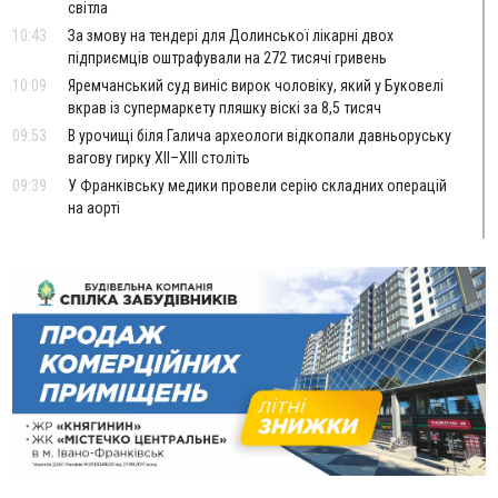
світла
10:43
За змову на тендері для Долинської лікарні двох
підприємців оштрафували на 272 тисячі гривень
10:09
Яремчанський суд виніс вирок чоловіку, який у Буковелі
вкрав із супермаркету пляшку віскі за 8,5 тисяч
09:53
В урочищі біля Галича археологи відкопали давньоруську
вагову гирку XII–XIII століть
09:39
У Франківську медики провели серію складних операцій
на аорті
Вчора
22:22
У Богородчанах на "зебрі" водій Audi наїхав на
ФОТО
хлопчика з велосипедом
21:01
Загальна площа всіх книгарень України - трохи більше ніж 6
футбольних полів
20:47
На "зебрі" у Франківську два мотоциклісти збили жінку
18:55
Прикарпаття серед лідерів за будівництвом новобудов і
рекордсмен за зростанням цін на житло
16:48
Де безпечно купатися на Прикарпатті?
ВІДЕО
16:20
У Франківську дружина загиблого воїна створила