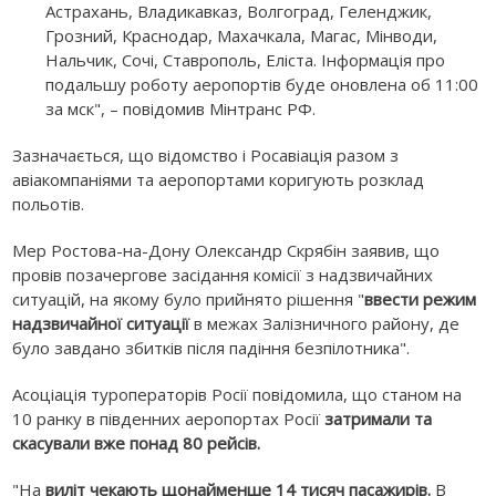
Астрахань, Владикавказ, Волгоград, Геленджик,
Грозний, Краснодар, Махачкала, Магас, Мінводи,
Нальчик, Сочі, Ставрополь, Еліста. Інформація про
подальшу роботу аеропортів буде оновлена об 11:00
за мск", – повідомив Мінтранс РФ.
Зазначається, що відомство і Росавіація разом з
авіакомпаніями та аеропортами коригують розклад
польотів.
Мер Ростова-на-Дону Олександр Скрябін заявив, що
провів позачергове засідання комісії з надзвичайних
ситуацій, на якому було прийнято рішення "
ввести режим
надзвичайної ситуації
в межах Залізничного району, де
було завдано збитків після падіння безпілотника".
Асоціація туроператорів Росії повідомила, що станом на
10 ранку в південних аеропортах Росії
затримали та
скасували вже понад 80 рейсів.
"На
виліт чекають щонайменше 14 тисяч пасажирів.
В