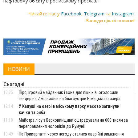
нафтовому об'єкту
в російському Ярославлі
Читайте нас у
Facebook
,
Telegram
та
Instagram
.
Завжди цікаві новини!
НОВИНИ
Сьогодні
13:25
Пірс, ігровий майданчик і зона для пікніків: оголосили
тендер на 7 мільйонів на благоустрій Німецького озера
12:14
У Калуші на озері в міському парку масово загинули
качки та риба
11:18
Майстра лісу з Верховинщини оштрафували на 600 тисяч за
переправлення чоловіків до Румунії
10:49
На Прикарпатті через негоду сталися аварійні вимкнення