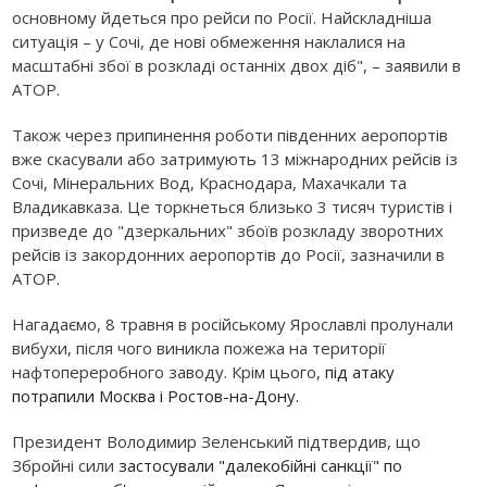
основному йдеться про рейси по Росії. Найскладніша
ситуація – у Сочі, де нові обмеження наклалися на
масштабні збої в розкладі останніх двох діб", – заявили в
АТОР.
Також через припинення роботи південних аеропортів
вже скасували або затримують 13 міжнародних рейсів із
Сочі, Мінеральних Вод, Краснодара, Махачкали та
Владикавказа. Це торкнеться близько 3 тисяч туристів і
призведе до "дзеркальних" збоїв розкладу зворотних
рейсів із закордонних аеропортів до Росії, зазначили в
АТОР.
Нагадаємо, 8 травня в російському Ярославлі пролунали
вибухи, після чого виникла пожежа на території
нафтопереробного заводу. Крім цього,
під атаку
потрапили Москва і Ростов-на-Дону.
Президент Володимир Зеленський підтвердив, що
Збройні сили
застосували "далекобійні санкції" по