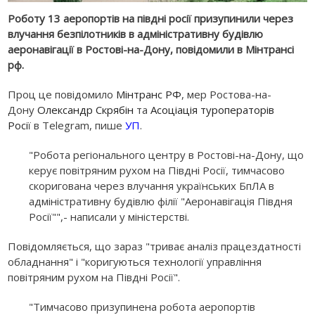
Роботу 13 аеропортів на півдні росії призупинили через
влучання безпілотників в адміністративну будівлю
аеронавігації в Ростові-на-Дону, повідомили в Мінтрансі
рф.
Проц це повідомило
Мінтранс РФ
, мер Ростова-на-
Дону
Олександр Скрябін
та
Асоціація туроператорів
Росії
в Telegram, пише
УП
.
"Робота регіонального центру в Ростові-на-Дону, що
керує повітряним рухом на Півдні Росії, тимчасово
скоригована через влучання українських БпЛА в
адміністративну будівлю філії "Аеронавігація Півдня
Росії"",- написали у міністерстві.
Повідомляється, що зараз "триває аналіз працездатності
обладнання" і "коригуються технології управління
повітряним рухом на Півдні Росії".
"Тимчасово призупинена робота аеропортів