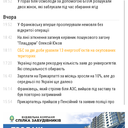
08:52
У горах біля Осмолоди за допомогою БПЛА розшукали
двох жінок, які заблукали під час збирання ягід
Вчора
19:52
У Франківську вперше прооперували немовля без
відкритої операції
18:42
На лінії зіткнення загинув керівник пошукового загону
"Плацдарм" Олексій Юков
18:11
СБС за дві доби уразили 13 енергооб'єктів на окупованих
територіях
17:20
Українці подали рекордну кількість заяв до університетів.
Які спеціальності обирають
16:43
Зарплати на Прикарпатті за місяць зросли на 10%, але до
середньої по Україні ще далеко
16:14
Франківець, який стріляв біля АЗС, вийшов під заставу та
був повторно затриманий
15:54
Прикарпатець прийшов у Пенсійний та заявив поліції про
гранату, бо йому не нарахували пенсію
14:59
У Болгарії затримали прикарпатця, який виготовляв
наркотики для міжнародного синдикату
14:47
Стефанішина отримала нову підозру. Їй обирають