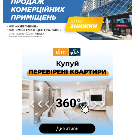
запобіжний захід
14:02
«Пілот з Лондона» видурив у жительки Коломийщини
майже 64 тисячі гривень
13:13
У четвер на Прикарпатті очікується сильна спека до 39°
13:00
На Снятинщині спіймали чоловіка, який зливав з цистерни
у полі невідому речовину
12:29
У МОЗ змінили підхід до госпіталізації та оновили правила
роботи стаціонарів
12:07
На межі Прикарпаття і Тернопільщини невідомі засипали
русло Золотої Липи та облаштували переправу
11:44
У Франківську та Яремче зафіксували нові температурні
рекорди
11:17
Росія вдарила по Харкову "Бандероллю": є постраждалі,
пошкоджено цивільне підприємство
10:54
Верховний суд повернув державі 1,5 га лісу із трьома
ставками в Івано-Франківській громаді
10:10
На Каскаді замість веж планують зробити сквер з
дитмайданчиком
09:31
На Верховинщині під час пожежі будинку травмувалась
жінка