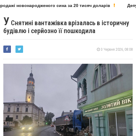
родажі новонародженого сина за 20 тисяч доларів
Депут
У
Снятині вантажівка врізалась в історичну
будівлю і серйозно її пошкодила
3 Червня 2026, 08:08