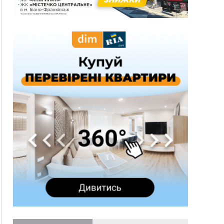
понад 640 тисяч гривень у валюті, засудили до
5 років
11:50
Податкова передасть в Міноборони для
"Оберегу" дані про чоловіків 18–60 років
11:20
Водійка, яку на Сухомлинського побив інший
керманич, відмовилася від обвинувачення —
справу закрили
10:45
У Франківську, Коломиї, Долині та Яремче 6
серпня зафіксували рекордну спеку
10:02
Змушував надсилати інтимні фото: на
Прикарпатті затримали підозрюваного у
розбещенні малолітньої
09:22
АМКУ розпочав справу проти Гвіздецької
селищної ради через різні ставки земельного
податку
08:54
Синоптики попереджають про значний дощ на
Прикарпатті до кінця п'ятниці
08:45
Нафтогазову площу на межі Прикарпаття та
Львівщини повторно виставили на аукціон за
830 млн