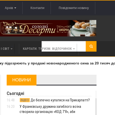
Архів
Контакти
Повідомити новину
І СВІТ
КАРПАТИ. ТУРИЗМ. ВІДПОЧИНОК
підозрюють у продажі новонародженого сина за 20 тисяч долар
НОВИНИ
Сьогодні
16:48
Де безпечно купатися на Прикарпатті?
ВІДЕО
16:20
У Франківську дружина загиблого воїна
створила організацію «КОД 7'Я», аби