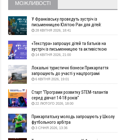
Вчора
МОЖЛИВОСТІ
18:46
У Польщі невідомі скоїли наругу над
ФОТО
могилою УПА
У Франківську проведуть зустріч із
17:45
Сили оборони уразила Ярославський НПЗ та
письменницею Юлітою Ран для дітей:
говоритимуть про серію книг про Мавку
кораблі берегової охорони фсб у Керчі
28 КВІТНЯ 2026, 18:41
17:17
Скарби Музею писанкового розпису
ВІДЕО
«Текстура» запрошує дітей та батьків на
побачать далеко за межами Коломиї
зустріч із письменницею та активісткою
16:42
Поблизу Франківська п'яний на Chevrolet
Анною Повх
14 КВІТНЯ 2026, 21:00
втікав від поліції
16:27
На Прикарпатті триває декларування
Локальні туристичні бізнеси Прикарпаття
вогнепальної зброї: уже зареєстровано 282
запрошують до участі у нацпрограмі
одиниці
«Подорож до себе»
6 КВІТНЯ 2026, 19:01
15:58
Понад 9 тис. прикарпатських вступників
Старт “Програми розвитку STEM-талантів
отримали рекомендації до зарахування на
серед дівчат 14-18 років”
бакалаврат у ВНЗ
22 ЛЮТОГО 2026, 18:00
15:28
Кілька вулиць у Долині тимчасово залишаться
без газу
Прикарпатську молодь запрошують у Школу
15:02
У Старуні відбулася Патріарша проща
ФОТО
футбольного арбітра
3 СІЧНЯ 2026, 13:36
14:35
Не знає англійську на достатньому рівні.
Франківець Лев Кишакевич не зможе стати