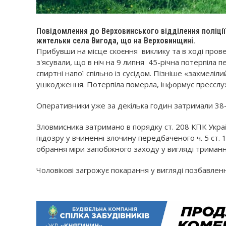
Повідомлення до Верховинського відділення поліції 
жительки села Вигода, що на Верховинщині.
Прибувши на місце скоєння виклику та в ході пров
з'ясували, що в ніч на 9 липня 45-річна потерпіла
спиртні напої спільно із сусідом. Пізніше «захмеліл
ушкодження. Потерпіла померла, інформує пресслужб
Оперативники уже за декілька годин затримали 38-рі
Зловмисника затримано в порядку ст. 208 КПК Укр
підозру у вчиненні злочину передбаченого ч. 5 ст. 
обрання міри запобіжного заходу у вигляді триманн
Чоловікові загрожує покарання у вигляді позбавлення