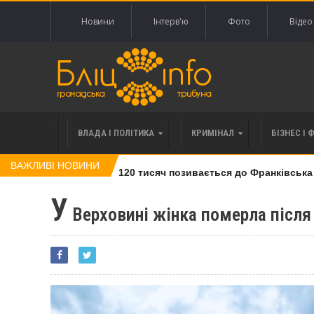
Новини
Інтерв'ю
Фото
Відео
ВЛАДА І ПОЛІТИКА
КРИМІНАЛ
БІЗНЕС І 
ВАЖЛИВІ НОВИНИ
лі права вимоги за 120 тисяч позивається до Франківська на 
У
Верховині жінка померла після