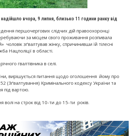
надійшло вчора, 9 липня, близько 11 години ранку від
едення першочергових слідчих дій правоохоронці
 перебуваючи за місцем свого проживання розпивала
ий» чоловік зґвалтував жінку, спричинивши їй тілесні
а Нацполіції в області.
чного гвалтівника в селі.
аїни, вирішується питання щодо оголошення йому про
152 (Зґвалтування) Кримінального кодексу України та
я під вартою.
 волі на строк від 10-ти до 15-ти років.