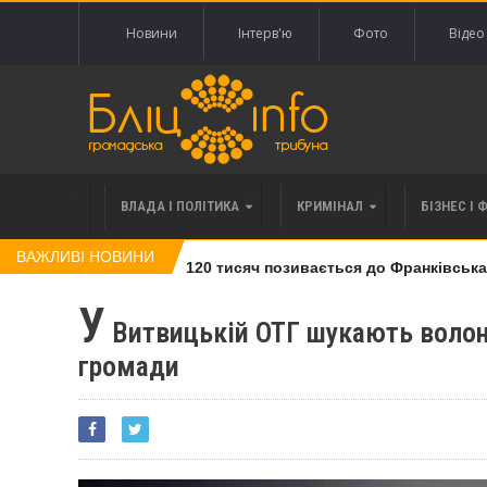
Новини
Інтерв'ю
Фото
Відео
ВЛАДА І ПОЛІТИКА
КРИМІНАЛ
БІЗНЕС І 
ВАЖЛИВІ НОВИНИ
влі права вимоги за 120 тисяч позивається до Франківська на 
У
Витвицькій ОТГ шукають волонт
громади