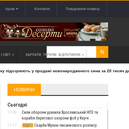
Архів
Контакти
Повідомити новину
І СВІТ
КАРПАТИ. ТУРИЗМ. ВІДПОЧИНОК
 підозрюють у продажі новонародженого сина за 20 тисяч дола
НОВИНИ
Сьогодні
17:45
Сили оборони уразила Ярославський НПЗ та
кораблі берегової охорони фсб у Керчі
17:17
Скарби Музею писанкового розпису
ВІДЕО