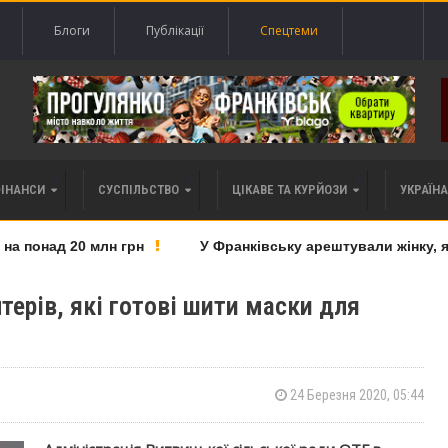
Блоги
Публікації
Спецтеми
ФІНАНСИ
СУСПІЛЬСТВО
ЦІКАВЕ ТА КУРЙОЗИ
УКРАЇНА 
понад 20 млн грн
У Франківську арештували жінку, яку
ерів, які готові шити маски для
24 Березня 2020, 05:44