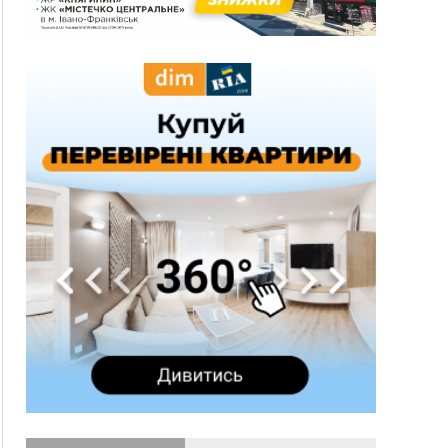
на атаки на українців та про зміни після 23
серпня
12:31
"Едельвейси" щемливо привітали рідну
ВІДЕО
Коломию з Днем міста
11:55
Вчора у Франківську, Коломиї, Долині та
Яремче зафіксували рекордну спеку
11:45
У Надвірній п'яна жінка побила малолітнього
хлопчика: суд призначив штраф і 30 тисяч
компенсації
11:17
У басейні Дністра встановилася гідрологічна
посуха - рівні води наблизилися до найнижчих
показників
11:09
У Бурштині поблизу АЗС сталася масова бійка,
поліція з'ясовує обставини
10:30
ФОП із Житомира після купівлі права
вимоги за 120 тисяч позивається до
Франківська на понад 20 млн грн
08:52
У горах біля Осмолоди за допомогою БПЛА
розшукали двох жінок, які заблукали під час
збирання ягід