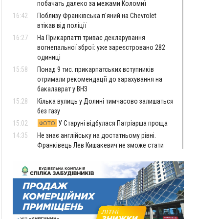
побачать далеко за межами Коломиї
16:42
Поблизу Франківська п'яний на Chevrolet
втікав від поліції
16:27
На Прикарпатті триває декларування
вогнепальної зброї: уже зареєстровано 282
одиниці
15:58
Понад 9 тис. прикарпатських вступників
отримали рекомендації до зарахування на
бакалаврат у ВНЗ
15:28
Кілька вулиць у Долині тимчасово залишаться
без газу
15:02
У Старуні відбулася Патріарша проща
ФОТО
14:35
Не знає англійську на достатньому рівні.
Франківець Лев Кишакевич не зможе стати
суддею Міжнародного кримінального суду
14:14
У Ворохті проведуть Кубок ФЛСУ зі стрибків
на лижах, пам'яті оборонця Богдана Бухонка
13:30
На Калущині розшукали чоловіка, який
ФОТО
три дні блукав у лісі
13:14
Боднар розповів про реакцію влади Польщі