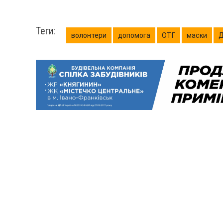
Теги:
волонтери
допомога
ОТГ
маски
Д