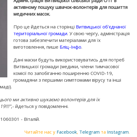
Адміністрація Витвицької сільської ради ОТГ в
активному пошуку швачок-волонтерів для пошиття
медичних масок.
Про це йдеться на сторінці
Витвицької об'єднаної
територіальної громади
. У свою чергу, адміністрація
готова забезпечити матеріалами для їх
виготовлення, пише
Бліц-Інфо
.
Дані маски будуть використовуватись для потреб
Витвицької громади (медики, члени тимчасової
комісії по запобіганню поширенню COVID-19,
громадяни з першими симптомами вірусу та інші
маді).
я цього ми активно шукаємо волонтерів для їх
9!!!"
,- йдеться у повідомленні.
060301 - Віталій.
Читайте нас у
Facebook
,
Telegram
та
Instagram
.