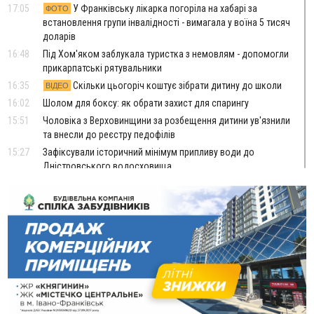
17:05
У Франківську лікарка погоріла на хабарі за
ФОТО
встановлення групи інвалідності - вимагала у воїна 5 тисяч
доларів
16:48
Під Хом'яком заблукала туристка з немовлям - допомогли
прикарпатські рятувальники
16:35
Скільки цьогоріч коштує зібрати дитину до школи
ВІДЕО
16:02
Шолом для боксу: як обрати захист для спарингу
15:51
Чоловіка з Верховинщини за розбещення дитини ув'язнили
та внесли до реєстру педофілів
15:27
Зафіксували історичний мінімум припливу води до
Дністровського водосховища
15:06
Керівник відділу прокуратури, депутат і чиновники:
стало відомо, хто фігурує у справі про дерибан лісу біля
Буковелю
14:33
ТОП крафтових витриманих сирів українського
виробництва
13:46
У Косові судили чоловіка за підпал туалету, через який
згорів сарай і пошкодило хату
13:28
Скандал із собакою на «Новій пошті» стався у Слов'янську,
а не у Франківську. Працівників передумали звільняти