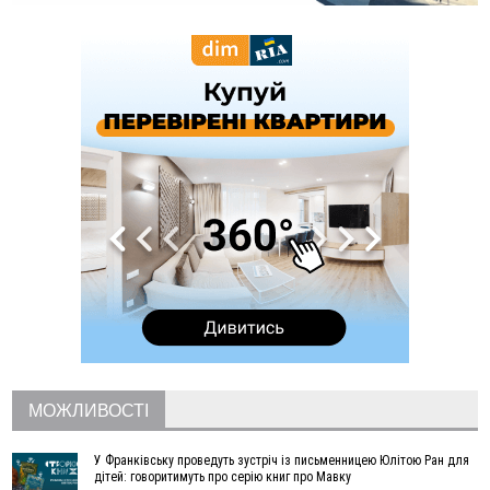
13:04
У Старому Гвіздці через гучний мотоцикл чоловік
влаштував стрілянину - обійшовся штрафом
12:10
Франківця, який приїхав до родичів у росію, засудили
до 13 років за донати в Україні
12:05
Мінвідновлення оголосило конкурс на міжобласні
автобусні маршрути з та на Прикарпаття
11:43
Прикарпаття втратило у війні з росією ще двох захисників
11:15
У Львові пʼяний чоловік з мисливською рушницею
погрожував убити сусідів
10:46
Як блендер спрощує приготування страв різної текстури
09:49
Рятувальники двічі допомогли людям, які заблукали на
Надвірнянщині
09:13
Яку погоду прогнозують синоптики на Прикарпатті цього
тижня
08:39
На війні загинув захисник з Болехівської громади Андрій
Прокіпчин
МОЖЛИВОСТІ
08:08
Росія атакувала завод Kromberg & Schubert у Житомирі:
виробництво автокомпонентів призупинено
У Франківську проведуть зустріч із письменницею Юлітою Ран для
Вчора
дітей: говоритимуть про серію книг про Мавку