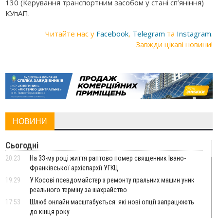
130 (Керування транспортним засобом у стані сп’яніння)
КУпАП.
Читайте нас у
Facebook
,
Telegram
та
Instagram
.
Завжди цікаві новини!
НОВИНИ
Сьогодні
20:23
На 33-му році життя раптово помер священник Івано-
Франківської архієпархії УГКЦ
19:29
У Косові псевдомайстер з ремонту пральних машин уник
реального терміну за шахрайство
17:53
Шлюб онлайн масштабується: які нові опції запрацюють
до кінця року