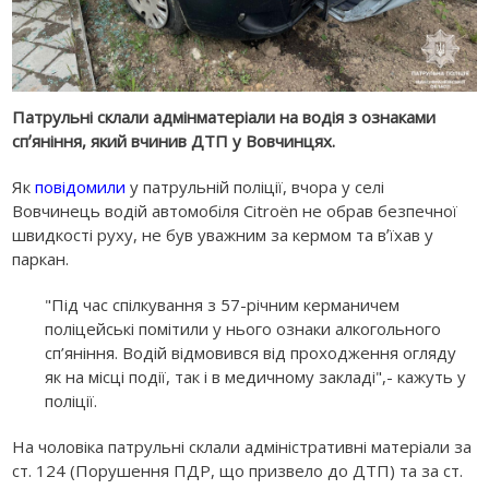
Патрульні склали адмінматеріали на водія з ознаками
спʼяніння, який вчинив ДТП у Вовчинцях.
Як
повідомили
у патрульній поліції, вчора у селі
Вовчинець водій автомобіля Citroën не обрав безпечної
швидкості руху, не був уважним за кермом та вʼїхав у
паркан.
"Під час спілкування з 57-річним керманичем
поліцейські помітили у нього ознаки алкогольного
сп’яніння. Водій відмовився від проходження огляду
як на місці події, так і в медичному закладі",- кажуть у
поліції.
На чоловіка патрульні склали адміністративні матеріали за
ст. 124 (Порушення ПДР, що призвело до ДТП) та за ст.