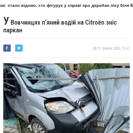
и: стало відомо, хто фігурує у справі про дерибан лісу біля Б
У
Вовчинцях пʼяний водій на Citroën зніс
паркан
13 Травня 2026, 15:51