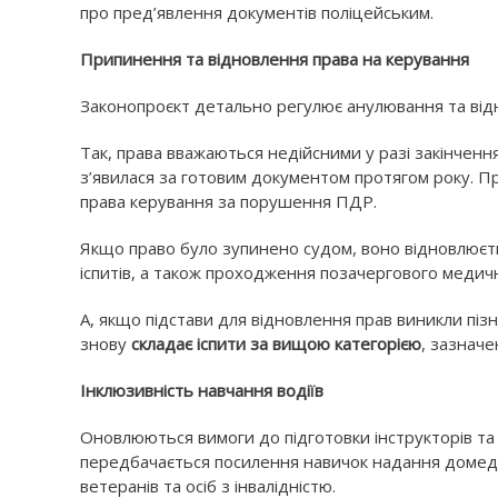
про пред’явлення документів поліцейським.
Припинення та відновлення права на керування
Законопроєкт детально регулює анулювання та від
Так, права вважаються недійсними у разі закінчення 
з’явилася за готовим документом протягом року. П
права керування за порушення ПДР.
Якщо право було зупинено судом, воно відновлюєт
іспитів, а також проходження позачергового медич
А, якщо підстави для відновлення прав виникли пізн
знову
складає іспити за вищою категорією
, зазначе
Інклюзивність навчання водіїв
Оновлюються вимоги до підготовки інструкторів та 
передбачається посилення навичок надання домеди
ветеранів та осіб з інвалідністю.