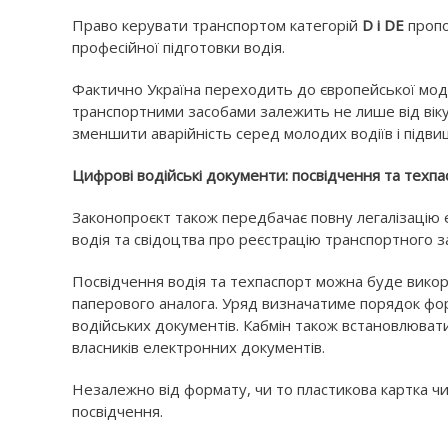
Право керувати транспортом категорій
D і DE
пропо
професійної підготовки водія.
Фактично Україна переходить до європейської мод
транспортними засобами залежить не лише від віку,
зменшити аварійність серед молодих водіїв і підви
Цифрові водійські документи: посвідчення та техп
Законопроєкт також передбачає повну легалізацію 
водія та свідоцтва про реєстрацію транспортного за
Посвідчення водія та техпаспорт можна буде викор
паперового аналога. Уряд визначатиме порядок фо
водійських документів. Кабмін також встановлюва
власників електронних документів.
Незалежно від формату, чи то пластикова картка ч
посвідчення.