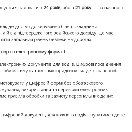
нується надавати з
24 років
, або з
21 року
— за наявності
елі, де доступ до керування більш складними
 а й від підтвердженого водійського досвіду. Це має
щити загальний рівень безпеки на дорогах.
аспорт в електронному форматі
електронних документів для водіїв. Цифрові посвідчення
собу матимуть таку саму юридичну силу, як і паперові.
истовувати у цифровій формі без обов’язкового
рмування, використання та перевірки електронних
тиме правила обробки та захисту персональних даних
и цифровий документ, для кожного водія існуватиме єдине