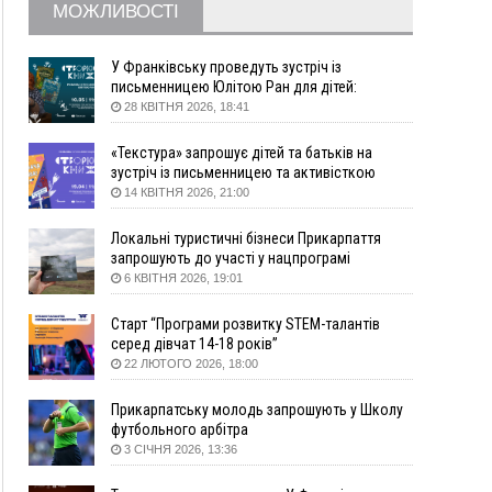
15:57
У Коломиї на одній з вулиць встановлять
МОЖЛИВОСТІ
комплекс автоматичної фіксації швидкості
15:29
Війна забрала життя трьох воїнів з
У Франківську проведуть зустріч із
Прикарпаття
письменницею Юлітою Ран для дітей:
говоритимуть про серію книг про Мавку
15:00
На Закарпатті викрили масштабну схему
28 КВІТНЯ 2026, 18:41
незаконного виключення
військовозобов’язаних з обліку
«Текстура» запрошує дітей та батьків на
зустріч із письменницею та активісткою
14:31
«Багато питань буде знято». На громадських
Анною Повх
14 КВІТНЯ 2026, 21:00
слуханнях в Яремче обговорили, як вирішити
питання джипінгу в Карпатах
Локальні туристичні бізнеси Прикарпаття
13:54
5 «тихих» хвороб, які виявляє профілактичне
запрошують до участі у нацпрограмі
обстеження
«Подорож до себе»
6 КВІТНЯ 2026, 19:01
13:30
На Надрічній тривають останні
ФОТО
приготування до нового руху
Старт “Програми розвитку STEM-талантів
серед дівчат 14-18 років”
12:57
У Франківську зафіксували найбільшу спеку за
22 ЛЮТОГО 2026, 18:00
всю історію спостережень
12:24
Лікування наркоманії Київ: чому важливо
Прикарпатську молодь запрошують у Школу
розпочати терапію якомога раніше
футбольного арбітра
12:00
Франківця, який у Косові викрав за магазину
3 СІЧНЯ 2026, 13:36
понад 640 тисяч гривень у валюті, засудили до