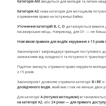
Категорія АМ:
вводиться для мопедів та легких квадр
Категорія А2:
нова категорія для мотоциклів потужн
отриманням права на потужніші байки.
Уточнення категорій B, C, D:
деталізуються вимоги д
пасажирських місць. Наприклад, для D1 — не більше
Нові вікові правила для водіїв: керування з 15 років
Законопроєкт запроваджує принцип поступового дос
залежатиме від складності та потужності транспорт
Підлітки зможуть отримати право керувати мопеда
з 15 років.
Законопроєкт дозволяє отримати категорії
B і BE
із
досвідченого водія
, який має стаж не менше двох ро
Для категорії
A (потужні мотоцикли)
встановлюється
на категорії A2
, або
24 роки — для прямого доступу