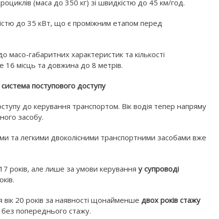
оциклів (маса до 350 кг) зі швидкістю до 45 км/год.
істю до 35 кВт, що є проміжним етапом перед
о масо-габаритних характеристик та кількості
 16 місць та довжина до 8 метрів.
 і система поступового доступу
тупу до керування транспортом. Вік водія тепер напряму
ного засобу.
ми та легкими двоколісними транспортними засобами вже
 17 років, але лише за умови керування
у супроводі
ків.
 вік 20 років за наявності щонайменше
двох років стажу
без попереднього стажу.