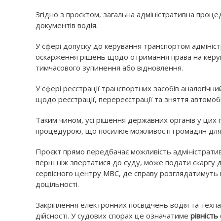
Згідно з проєктом, загальна адміністративна проце
документів водія.
У сфері допуску до керування транспортом адміні
оскарження рішень щодо отримання права на керува
тимчасового зупинення або відновлення.
У сфері реєстрації транспортних засобів аналогічн
щодо реєстрації, перереєстрації та зняття автомобіл
Таким чином, усі рішення державних органів у цих
процедурою, що посилює можливості громадян для 
Проєкт прямо передбачає можливість адміністрати
перш ніж звертатися до суду, може подати скаргу 
сервісного центру МВС, де справу розглядатимуть 
доцільності.
Закріплення електронних посвідчень водія та техпас
дійсності. У судових спорах це означатиме
рівність