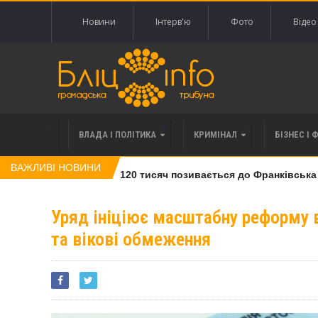
Новини
Інтерв'ю
Фото
Відео
ВЛАДА І ПОЛІТИКА
КРИМІНАЛ
БІЗНЕС І 
ВАЖЛИВІ НОВИНИ
влі права вимоги за 120 тисяч позивається до Франківська на 
Уряд ініціює масштабну реформу в
та вікові обмеження