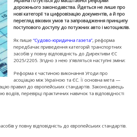
Україна готується до масштабної реформи
дорожнього законодавства. Йдеться не лише про
нові категорії та цифровізацію документів, а й про
перегляд вікових умов та запровадження принципу
поступового доступу до потужних авто і мотоциклів.
Як пише
“Судово-юридична газета”
, реформа
передбачає приведення категорій транспортних
засобів у повну відповідність до Директиви ЄС
2025/2205. Згідно з нею з’являться наступні зміни:
Реформа є частиною виконання Угоди про
асоціацію між Україною та ЄС. Її основна мета —
цію правил до європейських стандартів. Законодавець
 водіїв, перевірці практичних навичок та відповідності
асобів у повну відповідність до європейських стандартів.