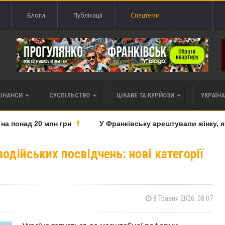
Блоги
Публікації
Спецтеми
ФІНАНСИ
СУСПІЛЬСТВО
ЦІКАВЕ ТА КУРЙОЗИ
УКРАЇНА 
понад 20 млн грн
У Франківську арештували жінку, яку 
одійських посвідчень: нові категорії
8 Травня 2026, 08:07