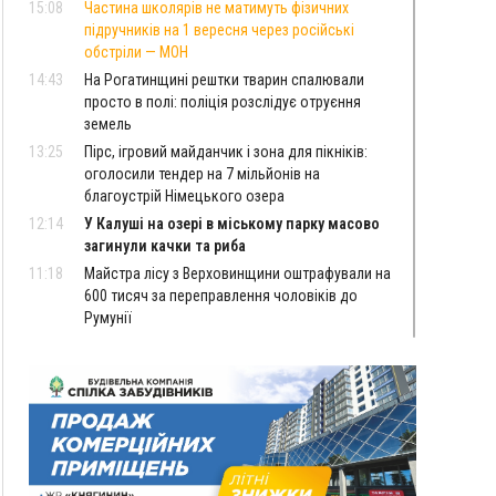
15:08
Частина школярів не матимуть фізичних
підручників на 1 вересня через російські
обстріли — МОН
14:43
На Рогатинщині рештки тварин спалювали
просто в полі: поліція розслідує отруєння
земель
13:25
Пірс, ігровий майданчик і зона для пікніків:
оголосили тендер на 7 мільйонів на
благоустрій Німецького озера
12:14
У Калуші на озері в міському парку масово
загинули качки та риба
11:18
Майстра лісу з Верховинщини оштрафували на
600 тисяч за переправлення чоловіків до
Румунії
10:49
На Прикарпатті через негоду сталися аварійні
вимкнення світла
10:43
За змову на тендері для Долинської лікарні
двох підприємців оштрафували на 272 тисячі
гривень
10:09
Яремчанський суд виніс вирок чоловіку, який
у Буковелі вкрав із супермаркету пляшку віскі