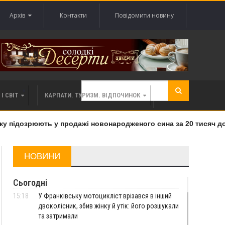
Архів
Контакти
Повідомити новину
І СВІТ
КАРПАТИ. ТУРИЗМ. ВІДПОЧИНОК
підозрюють у продажі новонародженого сина за 20 тисяч дола
НОВИНИ
Сьогодні
15:18
У Франківську мотоцикліст врізався в інший
двоколісник, збив жінку й утік: його розшукали
та затримали