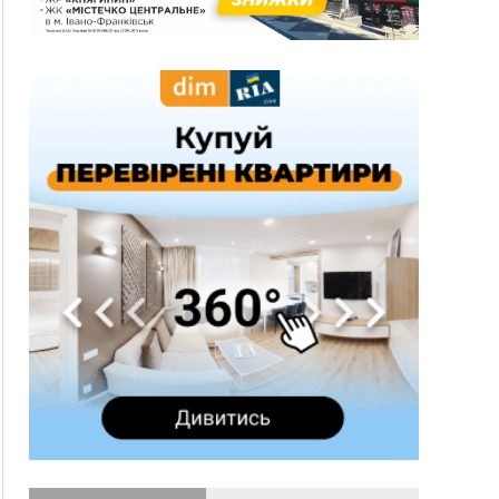
за 8,5 тисяч
09:53
В урочищі біля Галича археологи відкопали
давньоруську вагову гирку XII–XIII століть
09:39
У Франківську медики провели серію
складних операцій на аорті
Вчора
22:22
У Богородчанах на "зебрі" водій Audi
ФОТО
наїхав на хлопчика з велосипедом
21:01
Загальна площа всіх книгарень України - трохи
більше ніж 6 футбольних полів
20:47
На "зебрі" у Франківську два мотоциклісти
збили жінку
18:55
Прикарпаття серед лідерів за будівництвом
новобудов і рекордсмен за зростанням цін на
житло
16:48
Де безпечно купатися на Прикарпатті?
ВІДЕО
16:20
У Франківську дружина загиблого воїна
створила організацію «КОД 7'Я», аби
підтримувати військових та їхні сім'ї