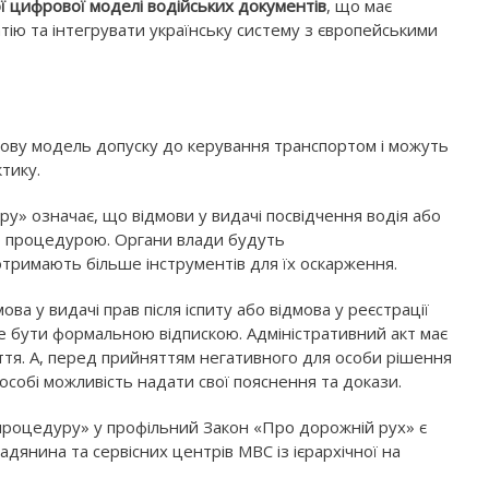
ї цифрової моделі водійських документів
, що має
тію та інтегрувати українську систему з європейськими
ову модель допуску до керування транспортом і можуть
тику.
у» означає, що відмови у видачі посвідчення водія або
ою процедурою. Органи влади будуть
отримають більше інструментів для їх оскарження.
ова у видачі прав після іспиту або відмова у реєстрації
же бути формальною відпискою. Адміністративний акт має
ття. А, перед прийняттям негативного для особи рішення
собі можливість надати свої пояснення та докази.
роцедуру» у профільний Закон «Про дорожній рух» є
янина та сервісних центрів МВС із ієрархічної на