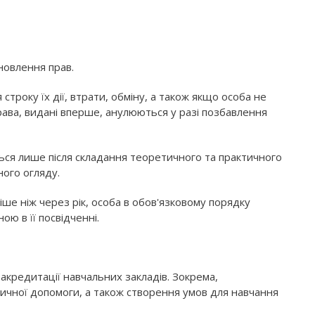
новлення прав.
строку їх дії, втрати, обміну, а також якщо особа не
рава, видані вперше, анулюються у разі позбавлення
ься лише після складання теоретичного та практичного
ного огляду.
іше ніж через рік, особа в обов'язковому порядку
ною в її посвідченні.
акредитації навчальних закладів. Зокрема,
чної допомоги, а також створення умов для навчання