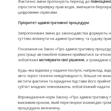
Фактично зміни пропонують перехід до
повноцінно
спростити перевірку прав водія, зменшити бюрокра
цифровими сервісами.
Пріоритет адміністративної процедури
Запропоновані зміни до законодавства формують н
суттєво вплинути на адміністративну та судову прак
Посилання на Закон «Про адміністративну процедур
реєстрації автомобіля повинні прийматися за чітк
зобов’язані
мотивувати свої рішення
, а громадяни 
Будь-яка відмова у наданні послуги, наприклад, відм
авто через технічні невідповідності, більше не мо
містити фактичні та юридичні підстави його прийня
суб’єкт владних повноважень зобов'язаний надати о
Впровадження норм Закону «Про адміністративну п
важливим кроком, який перетворює взаємодію громад
процедурно визначену.