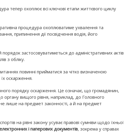
дура тепер охоплює всі ключові етапи життєвого циклу
стративна процедура охоплюватиме ухвалення та
ння, припинення дії посвідчення водія, його
ий порядок застосовуватиметься до адміністративних актів
ів з обліку.
 питаннях повинні прийматися за чітко визначеною
їх оскарження.
вного порядку оскарження. Це означає, що громадянин,
до органу вищого рівня, наприклад, до Головного
не лише на предмет законності, а й на предмет
портів на рівні закону усуває правові сумніви щодо їхньої
 електронних і паперових документів
, зокрема у справах