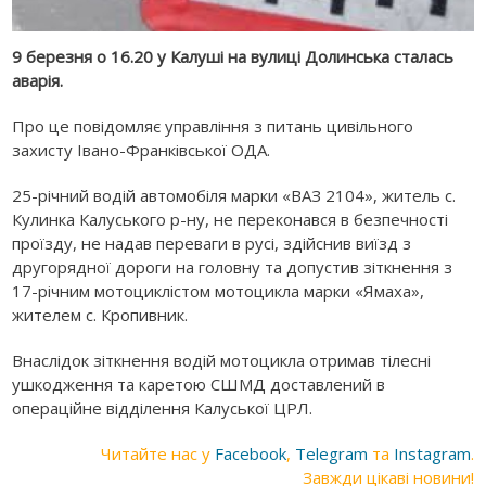
9 березня о 16.20 у Калуші на вулиці Долинська сталась
аварія.
Про це повідомляє управління з питань цивільного
захисту Івано-Франківської ОДА.
25-річний водій автомобіля марки «ВАЗ 2104», житель с.
Кулинка Калуського р-ну, не переконався в безпечності
проїзду, не надав переваги в русі, здійснив виїзд з
другорядної дороги на головну та допустив зіткнення з
17-річним мотоциклістом мотоцикла марки «Ямаха»,
жителем с. Кропивник.
Внаслідок зіткнення водій мотоцикла отримав тілесні
ушкодження та каретою СШМД доставлений в
операційне відділення Калуської ЦРЛ.
Читайте нас у
Facebook
,
Telegram
та
Instagram
.
Завжди цікаві новини!