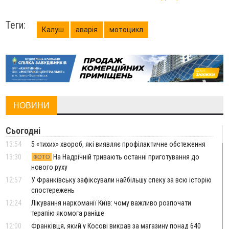
Теги:
Калуш
аварія
мотоцикл
НОВИНИ
Сьогодні
13:54
5 «тихих» хвороб, які виявляє профілактичне обстеження
13:30
На Надрічній тривають останні приготування до
ФОТО
нового руху
12:57
У Франківську зафіксували найбільшу спеку за всю історію
спостережень
12:24
Лікування наркоманії Київ: чому важливо розпочати
терапію якомога раніше
12:00
Франківця, який у Косові викрав за магазину понад 640