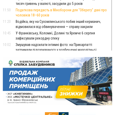
тисяч гривень у валюті, засудили до 5 років
11:50
Податкова передасть в Міноборони для "Оберегу" дані про
чоловіків 18–60 років
11:20
Водійка, яку на Сухомлинського побив інший керманич,
відмовилася від обвинувачення — справу закрили
10:45
У Франківську, Коломиї, Долині та Яремче 6 серпня
зафіксували рекордну спеку
10:02
Змушував надсилати інтимні фото: на Прикарпатті
затримали підозрюваного у розбещенні малолітньої
09:22
АМКУ розпочав справу проти Гвіздецької селищної ради
через різні ставки земельного податку
08:54
Синоптики попереджають про значний дощ на Прикарпатті
до кінця п'ятниці
08:45
Нафтогазову площу на межі Прикарпаття та Львівщини
повторно виставили на аукціон за 830 млн
Вчора
18:46
У Польщі невідомі скоїли наругу над могилою УПА
ФОТО
17:45
Сили оборони уразила Ярославський НПЗ та кораблі
берегової охорони фсб у Керчі