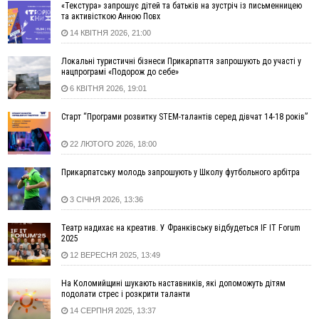
«Текстура» запрошує дітей та батьків на зустріч із письменницею
11:55
Вчора у Франківську, Коломиї, Долині та Яремче
та активісткою Анною Повх
зафіксували рекордну спеку
14 КВІТНЯ 2026, 21:00
11:45
У Надвірній п'яна жінка побила малолітнього хлопчика: суд
призначив штраф і 30 тисяч компенсації
Локальні туристичні бізнеси Прикарпаття запрошують до участі у
нацпрограмі «Подорож до себе»
11:17
У басейні Дністра встановилася гідрологічна посуха - рівні
6 КВІТНЯ 2026, 19:01
води наблизилися до найнижчих показників
11:09
У Бурштині поблизу АЗС сталася масова бійка, поліція
Старт “Програми розвитку STEM-талантів серед дівчат 14-18 років”
з'ясовує обставини
10:30
ФОП із Житомира після купівлі права вимоги за 120
22 ЛЮТОГО 2026, 18:00
тисяч позивається до Франківська на понад 20 млн грн
Прикарпатську молодь запрошують у Школу футбольного арбітра
08:52
У горах біля Осмолоди за допомогою БПЛА розшукали
двох жінок, які заблукали під час збирання ягід
3 СІЧНЯ 2026, 13:36
05 Серпня
Театр надихає на креатив. У Франківську відбудеться IF IT Forum
19:52
У Франківську вперше прооперували немовля без
2025
відкритої операції
12 ВЕРЕСНЯ 2025, 13:49
18:42
На лінії зіткнення загинув керівник пошукового загону
"Плацдарм" Олексій Юков
На Коломийщині шукають наставників, які допоможуть дітям
подолати стрес і розкрити таланти
18:11
СБС за дві доби уразили 13 енергооб'єктів на окупованих
територіях
14 СЕРПНЯ 2025, 13:37