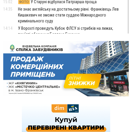
15:02
У Старуні відбулася Патріарша проща
ФОТО
14:35
Не знає англійську на достатньому рівні. Франківець Лев
Кишакевич не зможе стати суддею Міжнародного
кримінального суду
14:14
У Ворохті проведуть Кубок ФЛСУ зі стрибків на лижах,
пам'яті оборонця Богдана Бухонка
13:30
На Калущині розшукали чоловіка, який три дні
ФОТО
блукав у лісі
13:14
Боднар розповів про реакцію влади Польщі на атаки на
українців та про зміни після 23 серпня
12:31
"Едельвейси" щемливо привітали рідну Коломию з
ВІДЕО
Днем міста
11:55
Вчора у Франківську, Коломиї, Долині та Яремче
зафіксували рекордну спеку
11:45
У Надвірній п'яна жінка побила малолітнього хлопчика: суд
призначив штраф і 30 тисяч компенсації
11:17
У басейні Дністра встановилася гідрологічна посуха - рівні
води наблизилися до найнижчих показників
11:09
У Бурштині поблизу АЗС сталася масова бійка, поліція
з'ясовує обставини