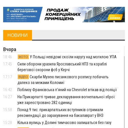
НОВИНИ
Вчора
18:46
У Польщі невідомі скоїли наругу над могилою УПА
ФОТО
17:45
Сили оборони уразила Ярославський НПЗ та кораблі
берегової охорони фсб у Керчі
17:17
Скарби Музею писанкового розпису побачать
ВІДЕО
далеко за межами Коломиї
16:42
Поблизу Франківська п'яний на Chevrolet втікав від поліції
16:27
На Прикарпатті триває декларування вогнепальної зброї:
уже зареєстровано 282 одиниці
15:58
Понад 9 тис. прикарпатських вступників отримали
рекомендації до зарахування на бакалаврат у ВНЗ
15:28
Кілька вулиць у Долині тимчасово залишаться без газу