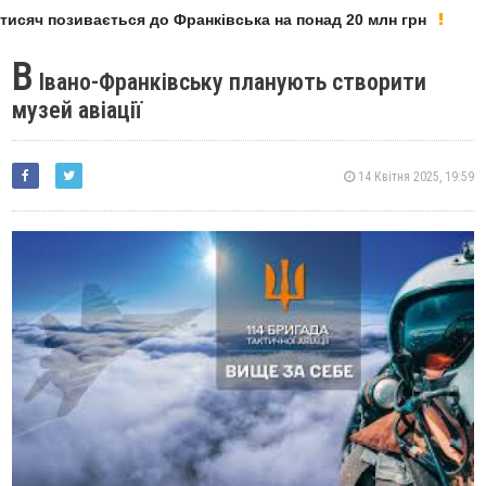
исяч позивається до Франківська на понад 20 млн грн
У
В
Івано-Франківську планують створити
музей авіації
14 Квітня 2025, 19:59