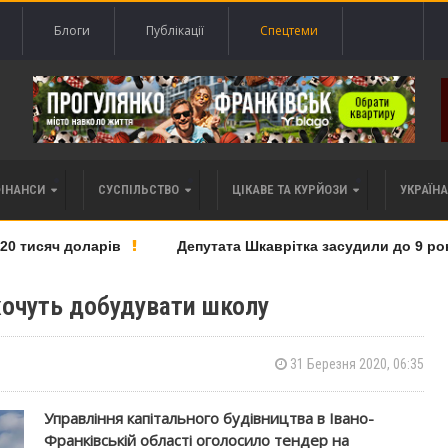
Блоги
Публікації
Спецтеми
ФІНАНСИ
СУСПІЛЬСТВО
ЦІКАВЕ ТА КУРЙОЗИ
УКРАЇНА 
тисяч доларів
Депутата Шкаврітка засудили до 9 років 
хочуть добудувати школу
31 Березня 2020, 06:35
Управління капітального будівництва в Івано-
Франківській області оголосило тендер на