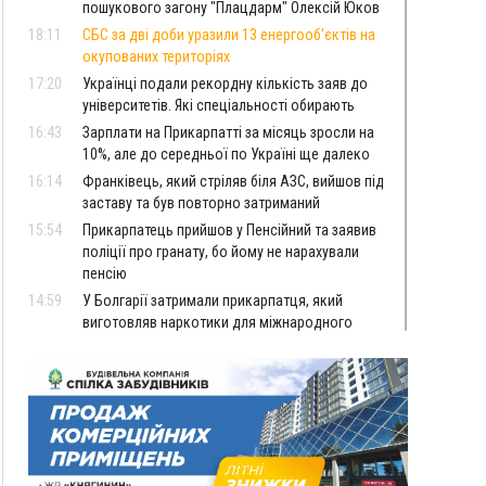
пошукового загону "Плацдарм" Олексій Юков
18:11
СБС за дві доби уразили 13 енергооб'єктів на
окупованих територіях
17:20
Українці подали рекордну кількість заяв до
університетів. Які спеціальності обирають
16:43
Зарплати на Прикарпатті за місяць зросли на
10%, але до середньої по Україні ще далеко
16:14
Франківець, який стріляв біля АЗС, вийшов під
заставу та був повторно затриманий
15:54
Прикарпатець прийшов у Пенсійний та заявив
поліції про гранату, бо йому не нарахували
пенсію
14:59
У Болгарії затримали прикарпатця, який
виготовляв наркотики для міжнародного
синдикату
14:47
Стефанішина отримала нову підозру. Їй
обирають запобіжний захід
14:02
«Пілот з Лондона» видурив у жительки
Коломийщини майже 64 тисячі гривень
13:13
У четвер на Прикарпатті очікується сильна