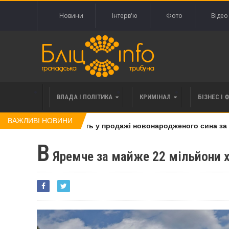
Новини
Інтерв'ю
Фото
Відео
ВЛАДА І ПОЛІТИКА
КРИМІНАЛ
БІЗНЕС І 
ВАЖЛИВІ НОВИНИ
жінку, яку підозрюють у продажі новонародженого сина за 20 
В
Яремче за майже 22 мільйони 