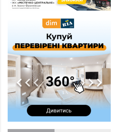
спека до 39°
13:00
На Снятинщині спіймали чоловіка, який зливав
з цистерни у полі невідому речовину
12:29
У МОЗ змінили підхід до госпіталізації та
оновили правила роботи стаціонарів
12:07
На межі Прикарпаття і Тернопільщини невідомі
засипали русло Золотої Липи та облаштували
переправу
11:44
У Франківську та Яремче зафіксували нові
температурні рекорди
11:17
Росія вдарила по Харкову "Бандероллю": є
постраждалі, пошкоджено цивільне
підприємство
10:54
Верховний суд повернув державі 1,5 га лісу із
трьома ставками в Івано-Франківській
громаді
10:10
На Каскаді замість веж планують зробити
сквер з дитмайданчиком
09:31
На Верховинщині під час пожежі будинку
травмувалась жінка