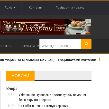
Архів
Контакти
Повідомити новину
І СВІТ
КАРПАТИ. ТУРИЗМ. ВІДПОЧИНОК
тюрми за мільйонні махінації із зарплатами вчителів
«В
НОВИНИ
Вчора
19:52
У Франківську вперше прооперували немовля
без відкритої операції
18:42
На лінії зіткнення загинув керівник