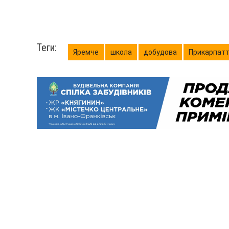
Теги:
Яремче
школа
добудова
Прикарпат