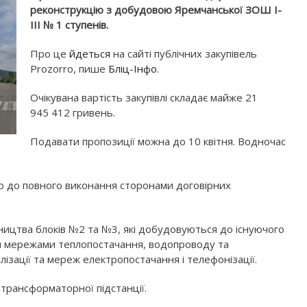
реконструкцію з добудовою Яремчанської ЗОШ І-
ІІІ № 1 ступенів.
Про це
йдеться
на сайті публічних закупівель
Prozorro, пише
Бліц-Інфо
.
Очікувана вартість закупівлі складає майже 21
945 412 гривень.
Подавати пропозиції можна до 10 квітня. Водночас
бо до повного виконання сторонами договірних
цтва блоків №2 та №3, які добудовуються до існуючого
ми мережами теплопостачання, водопроводу та
лізації та мереж електропостачання і телефонізації.
трансформаторної підстанції.