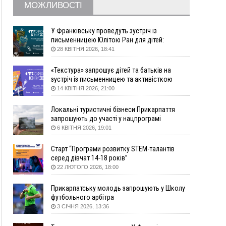
09:09
35 цимбалістів на Говерлі встановили
ВІДЕО
МОЖЛИВОСТІ
Рекорд України
08:37
На Прикарпатті за пів року трапилось понад
У Франківську проведуть зустріч із
100 ДТП через нетверезих водіїв
письменницею Юлітою Ран для дітей:
08:08
рф масовано атакувала Київ та область: 14
говоритимуть про серію книг про Мавку
28 КВІТНЯ 2026, 18:41
загиблих, десятки постраждалих і пожежі
(фото, відео)
«Текстура» запрошує дітей та батьків на
зустріч із письменницею та активісткою
04 Серпня
Анною Повх
14 КВІТНЯ 2026, 21:00
19:49
«Коли я обернувся, ворог уже був у нашій
траншеї»: командир з Надвірної на псевдо
Локальні туристичні бізнеси Прикарпаття
«Француз»
запрошують до участі у нацпрограмі
«Подорож до себе»
6 КВІТНЯ 2026, 19:01
19:34
В міському озері Франківська втопився
чоловік
Старт “Програми розвитку STEM-талантів
18:45
Є висока потреба у кількох групах крові:
серед дівчат 14-18 років”
прикарпатців просять у серпні ставати
22 ЛЮТОГО 2026, 18:00
донорами
18:07
У Франківську звільнили водія маршрутки,
Прикарпатську молодь запрошують у Школу
який зневажив і образив матір загиблого воїна
футбольного арбітра
3 СІЧНЯ 2026, 13:36
17:40
У горах на Прикарпатті з водоспаду впала
жінка і загинула