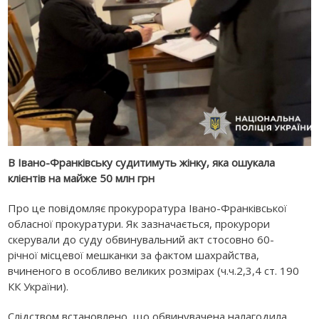
В Івано-Франківську судитимуть жінку, яка ошукала
клієнтів на майже 50 млн грн
Про це повідомляє прокуроратура Івано-Франківської
обласної прокуратури. Як зазначається, прокурори
скерували до суду обвинувальний акт стосовно
60-
річн
ої
місцев
ої
мешкан
ки
за фактом шахрайства,
вчиненого в особливо великих розмірах (ч.ч.2,3,4 ст. 190
КК України).
Слідством встановлено, що обвинувачена налагодила