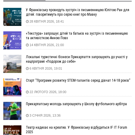
Яремче обговорили, як вирішити питання джипінгу в
Карпатах
У Франківську проведуть зустріч із письменницею Юлітою Ран для
13:54
5 «тихих» хвороб, які виявляє профілактичне обстеження
дітей: говоритимуть про серію книг про Мавку
28 КВІТНЯ 2026, 18:41
13:30
На Надрічній тривають останні приготування до
ФОТО
нового руху
«Текстура» запрошує дітей та батьків на зустріч із письменницею
12:57
У Франківську зафіксували найбільшу спеку за всю історію
та активісткою Анною Повх
спостережень
14 КВІТНЯ 2026, 21:00
12:24
Лікування наркоманії Київ: чому важливо розпочати
терапію якомога раніше
Локальні туристичні бізнеси Прикарпаття запрошують до участі у
нацпрограмі «Подорож до себе»
12:00
Франківця, який у Косові викрав за магазину понад 640
тисяч гривень у валюті, засудили до 5 років
6 КВІТНЯ 2026, 19:01
11:50
Податкова передасть в Міноборони для "Оберегу" дані про
Старт “Програми розвитку STEM-талантів серед дівчат 14-18 років”
чоловіків 18–60 років
11:20
Водійка, яку на Сухомлинського побив інший керманич,
22 ЛЮТОГО 2026, 18:00
відмовилася від обвинувачення — справу закрили
10:45
У Франківську, Коломиї, Долині та Яремче 6 серпня
Прикарпатську молодь запрошують у Школу футбольного арбітра
зафіксували рекордну спеку
3 СІЧНЯ 2026, 13:36
10:02
Змушував надсилати інтимні фото: на Прикарпатті
затримали підозрюваного у розбещенні малолітньої
Театр надихає на креатив. У Франківську відбудеться IF IT Forum
09:22
АМКУ розпочав справу проти Гвіздецької селищної ради
2025