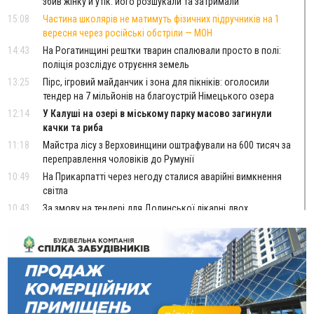
збив жінку й утік: його розшукали та затримали
15:08
Частина школярів не матимуть фізичних підручників на 1
вересня через російські обстріли — МОН
14:43
На Рогатинщині рештки тварин спалювали просто в полі:
поліція розслідує отруєння земель
13:25
Пірс, ігровий майданчик і зона для пікніків: оголосили
тендер на 7 мільйонів на благоустрій Німецького озера
12:14
У Калуші на озері в міському парку масово загинули
качки та риба
11:18
Майстра лісу з Верховинщини оштрафували на 600 тисяч за
переправлення чоловіків до Румунії
10:49
На Прикарпатті через негоду сталися аварійні вимкнення
світла
10:43
За змову на тендері для Долинської лікарні двох
підприємців оштрафували на 272 тисячі гривень
10:09
Яремчанський суд виніс вирок чоловіку, який у Буковелі
вкрав із супермаркету пляшку віскі за 8,5 тисяч
09:53
В урочищі біля Галича археологи відкопали давньоруську
вагову гирку XII–XIII століть
09:39
У Франківську медики провели серію складних операцій