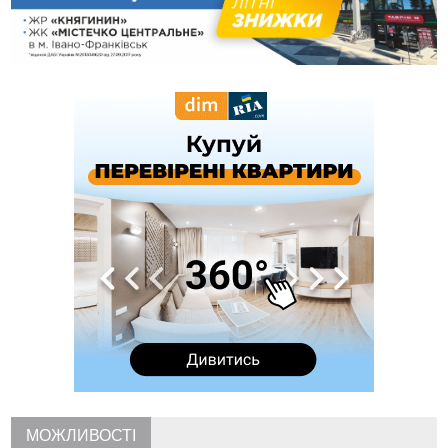
на аорті
Вчора
22:22
У Богородчанах на "зебрі" водій Audi наїхав на
ФОТО
хлопчика з велосипедом
21:01
Загальна площа всіх книгарень України - трохи більше ніж 6
футбольних полів
20:47
На "зебрі" у Франківську два мотоциклісти збили жінку
18:55
Прикарпаття серед лідерів за будівництвом новобудов і
рекордсмен за зростанням цін на житло
16:48
Де безпечно купатися на Прикарпатті?
ВІДЕО
16:20
У Франківську дружина загиблого воїна створила
організацію «КОД 7'Я», аби підтримувати військових та їхні
сім'ї
15:57
У Коломиї на одній з вулиць встановлять комплекс
автоматичної фіксації швидкості
15:29
Війна забрала життя трьох воїнів з Прикарпаття
15:00
На Закарпатті викрили масштабну схему незаконного
виключення військовозобов’язаних з обліку
14:31
«Багато питань буде знято». На громадських слуханнях в
МОЖЛИВОСТІ