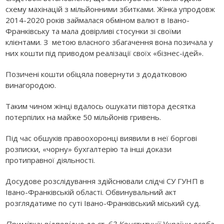
схему махінацій з мільйонними збитками. Жінка упродовж
2014-2020 років займалася обміном валют в Івано-
Франківську та мала довірливі стосунки зі своїми
клієнтами.
З
метою власного збагачення вона позичала у
них
кошти
під приводом реалізації своїх «бізнес-ідей».
Позичені кошти обіцяла повернути з додатковою
винагородою.
Таким чином жінці вдалось ошукати півтора десятка
потерпіли
х на майже 50 мільйонів гривень.
Під час обшуків правоохоронці виявили в неї боргові
розписки, «чорну» бухгалтерію та інші докази
протиправної діяльності.
Досудове розслідування здійснювали слідчі СУ ГУНП в
Івано-Франківській області. Обвинувальний акт
розглядатиме по суті Івано-Франківський міський суд.
Примітка: відповідно до ст. 62 Конституції України особа