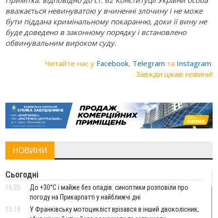
вважається невинуватою у вчиненні злочину і не може
бути піддана кримінальному покаранню, доки її вину не
буде доведено в законному порядку і встановлено
обвинувальним вироком суду.
Читайте нас у
Facebook
,
Telegram
та
Instagram
.
Завжди цікаві новини!
НОВИНИ
Сьогодні
16:25
До +30°C і майже без опадів: синоптики розповіли про
погоду на Прикарпатті у найближчі дні
15:18
У Франківську мотоцикліст врізався в інший двоколісник,