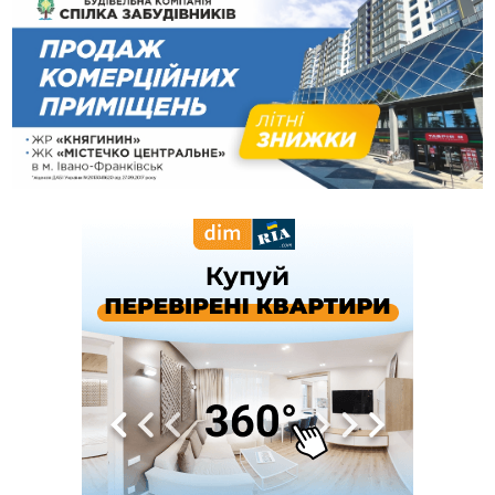
блукав у лісі
13:14
Боднар розповів про реакцію влади Польщі на атаки на
українців та про зміни після 23 серпня
12:31
"Едельвейси" щемливо привітали рідну Коломию з
ВІДЕО
Днем міста
11:55
Вчора у Франківську, Коломиї, Долині та Яремче
зафіксували рекордну спеку
11:45
У Надвірній п'яна жінка побила малолітнього хлопчика: суд
призначив штраф і 30 тисяч компенсації
11:17
У басейні Дністра встановилася гідрологічна посуха - рівні
води наблизилися до найнижчих показників
11:09
У Бурштині поблизу АЗС сталася масова бійка, поліція
з'ясовує обставини
10:30
ФОП із Житомира після купівлі права вимоги за 120
тисяч позивається до Франківська на понад 20 млн грн
08:52
У горах біля Осмолоди за допомогою БПЛА розшукали
двох жінок, які заблукали під час збирання ягід
05 Серпня
19:52
У Франківську вперше прооперували немовля без
відкритої операції