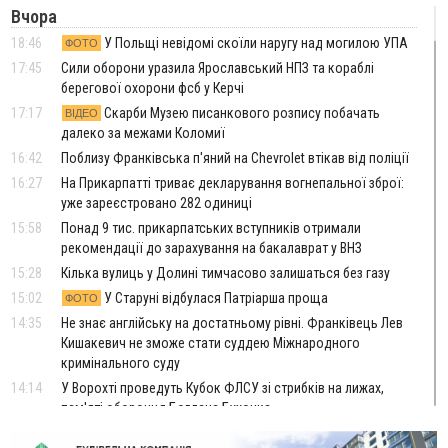
Вчора
18:46
У Польщі невідомі скоїли наругу над могилою УПА
ФОТО
17:45
Сили оборони уразила Ярославський НПЗ та кораблі
берегової охорони фсб у Керчі
17:17
Скарби Музею писанкового розпису побачать
ВІДЕО
далеко за межами Коломиї
16:42
Поблизу Франківська п'яний на Chevrolet втікав від поліції
16:27
На Прикарпатті триває декларування вогнепальної зброї:
уже зареєстровано 282 одиниці
15:58
Понад 9 тис. прикарпатських вступників отримали
рекомендації до зарахування на бакалаврат у ВНЗ
15:28
Кілька вулиць у Долині тимчасово залишаться без газу
15:02
У Старуні відбулася Патріарша проща
ФОТО
14:35
Не знає англійську на достатньому рівні. Франківець Лев
Кишакевич не зможе стати суддею Міжнародного
кримінального суду
14:14
У Ворохті проведуть Кубок ФЛСУ зі стрибків на лижах,
пам'яті оборонця Богдана Бухонка
13:30
На Калущині розшукали чоловіка, який три дні
ФОТО