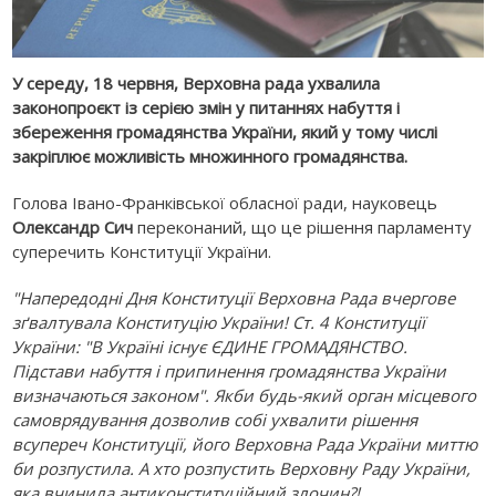
У середу, 18 червня, Верховна рада ухвалила
законопроєкт із серією змін у питаннях набуття і
збереження громадянства України, який у тому числі
закріплює можливість множинного громадянства.
Голова Івано-Франківської обласної ради, науковець
Олександр Сич
переконаний, що це рішення парламенту
суперечить Конституції України.
"Напередодні Дня Конституції Верховна Рада вчергове
зґвалтувала Конституцію України! Ст. 4 Конституції
України: "В Україні існує ЄДИНЕ ГРОМАДЯНСТВО.
Підстави набуття і припинення громадянства України
визначаються законом". Якби будь-який орган місцевого
самоврядування дозволив собі ухвалити рішення
всупереч Конституції, його Верховна Рада України миттю
би розпустила. А хто розпустить Верховну Раду України,
яка вчинила антиконституційний злочин?!...