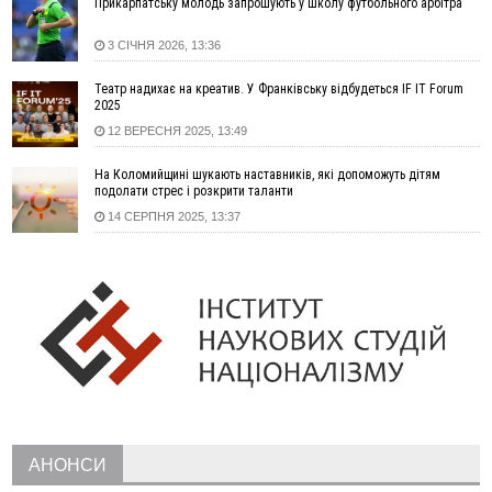
Прикарпатську молодь запрошують у Школу футбольного арбітра
13:00
На Снятинщині спіймали чоловіка, який зливав з цистерни
у полі невідому речовину
3 СІЧНЯ 2026, 13:36
12:29
У МОЗ змінили підхід до госпіталізації та оновили правила
роботи стаціонарів
Театр надихає на креатив. У Франківську відбудеться IF IT Forum
12:07
На межі Прикарпаття і Тернопільщини невідомі засипали
2025
русло Золотої Липи та облаштували переправу
12 ВЕРЕСНЯ 2025, 13:49
11:44
У Франківську та Яремче зафіксували нові температурні
На Коломийщині шукають наставників, які допоможуть дітям
рекорди
подолати стрес і розкрити таланти
11:17
Росія вдарила по Харкову "Бандероллю": є постраждалі,
14 СЕРПНЯ 2025, 13:37
пошкоджено цивільне підприємство
10:54
Верховний суд повернув державі 1,5 га лісу із трьома
ставками в Івано-Франківській громаді
10:10
На Каскаді замість веж планують зробити сквер з
дитмайданчиком
09:31
На Верховинщині під час пожежі будинку травмувалась
жінка
09:09
35 цимбалістів на Говерлі встановили Рекорд
ВІДЕО
України
08:37
На Прикарпатті за пів року трапилось понад 100 ДТП через
АНОНСИ
нетверезих водіїв