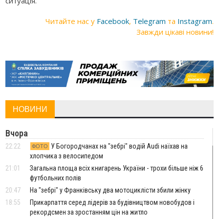
ситуація.
Читайте нас у
Facebook
,
Telegram
та
Instagram
.
Завжди цікаві новини!
НОВИНИ
Вчора
22:22
У Богородчанах на "зебрі" водій Audi наїхав на
ФОТО
хлопчика з велосипедом
21:01
Загальна площа всіх книгарень України - трохи більше ніж 6
футбольних полів
20:47
На "зебрі" у Франківську два мотоциклісти збили жінку
18:55
Прикарпаття серед лідерів за будівництвом новобудов і
рекордсмен за зростанням цін на житло