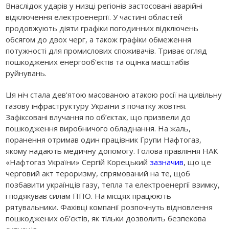
Внаслідок ударів у низці регіонів застосовані аварійні
відключення електроенергії. У частині областей
продовжують діяти графіки погодинних відключень
обсягом до двох черг, а також графіки обмеження
потужності для промислових споживачів. Триває огляд
пошкоджених енергооб’єктів та оцінка масштабів
руйнувань.
Ця ніч стала дев'ятою масованою атакою росії на цивільну
газову інфраструктуру України з початку жовтня.
Зафіксовані влучання по об’єктах, що призвели до
пошкодження виробничого обладнання. На жаль,
поранення отримав один працівник Групи Нафтогаз,
якому надають медичну допомогу. Голова правління НАК
«Нафтогаз України» Сергій Корецький
зазначив
, що це
черговий акт тероризму, спрямований на те, щоб
позбавити українців газу, тепла та електроенергії взимку,
і подякував силам ППО. На місцях працюють
рятувальники. Фахівці компанії розпочнуть відновлення
пошкоджених об’єктів, як тільки дозволить безпекова