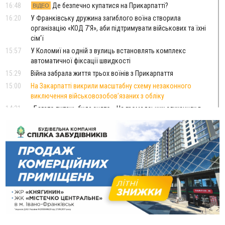
16:48
Де безпечно купатися на Прикарпатті?
ВІДЕО
16:20
У Франківську дружина загиблого воїна створила
організацію «КОД 7'Я», аби підтримувати військових та їхні
сім'ї
15:57
У Коломиї на одній з вулиць встановлять комплекс
автоматичної фіксації швидкості
15:29
Війна забрала життя трьох воїнів з Прикарпаття
15:00
На Закарпатті викрили масштабну схему незаконного
виключення військовозобов’язаних з обліку
14:31
«Багато питань буде знято». На громадських слуханнях в
Яремче обговорили, як вирішити питання джипінгу в
Карпатах
13:54
5 «тихих» хвороб, які виявляє профілактичне обстеження
13:30
На Надрічній тривають останні приготування до
ФОТО
нового руху
12:57
У Франківську зафіксували найбільшу спеку за всю історію
спостережень
12:24
Лікування наркоманії Київ: чому важливо розпочати
терапію якомога раніше
12:00
Франківця, який у Косові викрав за магазину понад 640