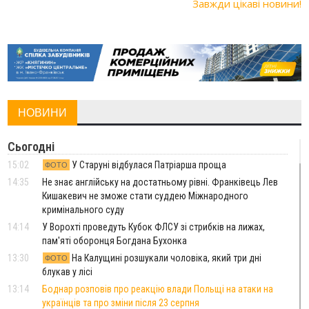
Завжди цікаві новини!
НОВИНИ
Сьогодні
15:02
У Старуні відбулася Патріарша проща
ФОТО
14:35
Не знає англійську на достатньому рівні. Франківець Лев
Кишакевич не зможе стати суддею Міжнародного
кримінального суду
14:14
У Ворохті проведуть Кубок ФЛСУ зі стрибків на лижах,
пам'яті оборонця Богдана Бухонка
13:30
На Калущині розшукали чоловіка, який три дні
ФОТО
блукав у лісі
13:14
Боднар розповів про реакцію влади Польщі на атаки на
українців та про зміни після 23 серпня