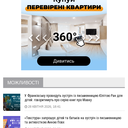
18:11
СБС за дві доби уразили 13 енергооб'єктів на окупованих
територіях
17:20
Українці подали рекордну кількість заяв до університетів.
Які спеціальності обирають
16:43
Зарплати на Прикарпатті за місяць зросли на 10%, але до
середньої по Україні ще далеко
16:14
Франківець, який стріляв біля АЗС, вийшов під заставу та
був повторно затриманий
15:54
Прикарпатець прийшов у Пенсійний та заявив поліції про
гранату, бо йому не нарахували пенсію
14:59
У Болгарії затримали прикарпатця, який виготовляв
наркотики для міжнародного синдикату
14:47
Стефанішина отримала нову підозру. Їй обирають
МОЖЛИВОСТІ
запобіжний захід
14:02
«Пілот з Лондона» видурив у жительки Коломийщини
У Франківську проведуть зустріч із письменницею Юлітою Ран для
майже 64 тисячі гривень
дітей: говоритимуть про серію книг про Мавку
13:13
У четвер на Прикарпатті очікується сильна спека до 39°
28 КВІТНЯ 2026, 18:41
13:00
На Снятинщині спіймали чоловіка, який зливав з цистерни
«Текстура» запрошує дітей та батьків на зустріч із письменницею
у полі невідому речовину
та активісткою Анною Повх
12:29
У МОЗ змінили підхід до госпіталізації та оновили правила