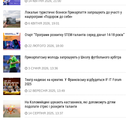
14 КВІТНЯ 2026, 21:00
роботи стаціонарів
12:07
На межі Прикарпаття і Тернопільщини невідомі засипали
Локальні туристичні бізнеси Прикарпаття запрошують до участі у
русло Золотої Липи та облаштували переправу
нацпрограмі «Подорож до себе»
11:44
У Франківську та Яремче зафіксували нові температурні
6 КВІТНЯ 2026, 19:01
рекорди
Старт “Програми розвитку STEM-талантів серед дівчат 14-18 років”
11:17
Росія вдарила по Харкову "Бандероллю": є постраждалі,
пошкоджено цивільне підприємство
22 ЛЮТОГО 2026, 18:00
10:54
Верховний суд повернув державі 1,5 га лісу із трьома
ставками в Івано-Франківській громаді
Прикарпатську молодь запрошують у Школу футбольного арбітра
10:10
На Каскаді замість веж планують зробити сквер з
дитмайданчиком
3 СІЧНЯ 2026, 13:36
09:31
На Верховинщині під час пожежі будинку травмувалась
Театр надихає на креатив. У Франківську відбудеться IF IT Forum
жінка
2025
09:09
35 цимбалістів на Говерлі встановили Рекорд
ВІДЕО
12 ВЕРЕСНЯ 2025, 13:49
України
08:37
На Прикарпатті за пів року трапилось понад 100 ДТП через
На Коломийщині шукають наставників, які допоможуть дітям
подолати стрес і розкрити таланти
нетверезих водіїв
14 СЕРПНЯ 2025, 13:37
08:08
рф масовано атакувала Київ та область: 14 загиблих,
десятки постраждалих і пожежі (фото, відео)