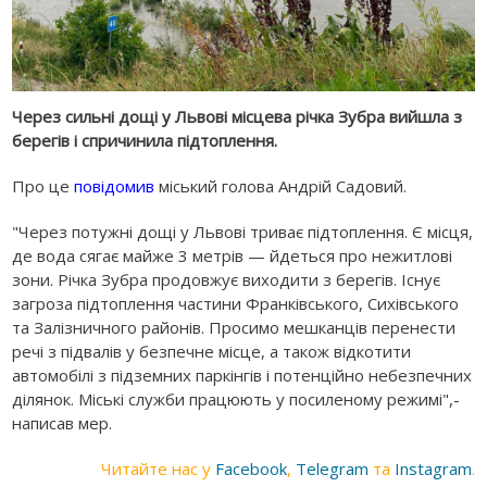
Через сильні дощі у Львові місцева річка Зубра вийшла з
берегів і спричинила підтоплення.
Про це
повідомив
міський голова Андрій Садовий.
"Через потужні дощі у Львові триває підтоплення. Є місця,
де вода сягає майже 3 метрів — йдеться про нежитлові
зони. Річка Зубра продовжує виходити з берегів. Існує
загроза підтоплення частини Франківського, Сихівського
та Залізничного районів. Просимо мешканців перенести
речі з підвалів у безпечне місце, а також відкотити
автомобілі з підземних паркінгів і потенційно небезпечних
ділянок. Міські служби працюють у посиленому режимі",-
написав мер.
Читайте нас у
Facebook
,
Telegram
та
Instagram
.