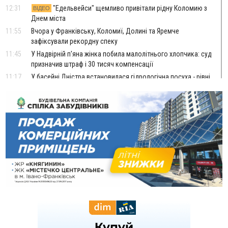
12:31
"Едельвейси" щемливо привітали рідну Коломию з
ВІДЕО
Днем міста
11:55
Вчора у Франківську, Коломиї, Долині та Яремче
зафіксували рекордну спеку
11:45
У Надвірній п'яна жінка побила малолітнього хлопчика: суд
призначив штраф і 30 тисяч компенсації
11:17
У басейні Дністра встановилася гідрологічна посуха - рівні
води наблизилися до найнижчих показників
11:09
У Бурштині поблизу АЗС сталася масова бійка, поліція
з'ясовує обставини
10:30
ФОП із Житомира після купівлі права вимоги за 120
тисяч позивається до Франківська на понад 20 млн грн
08:52
У горах біля Осмолоди за допомогою БПЛА розшукали
двох жінок, які заблукали під час збирання ягід
Вчора
19:52
У Франківську вперше прооперували немовля без
відкритої операції
18:42
На лінії зіткнення загинув керівник пошукового загону
"Плацдарм" Олексій Юков