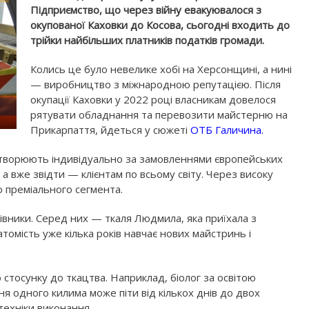
Підприємство, що через війну евакуювалося з
окупованої Каховки до Косова, сьогодні входить до
трійки найбільших платників податків громади.
Колись це було невелике хобі на Херсонщині, а нині
— виробництво з міжнародною репутацією. Після
окупації Каховки у 2022 році власникам довелося
рятувати обладнання та перевозити майстерню на
Прикарпаття, йдеться у сюжеті
ОТБ Галичина.
створюють індивідуально за замовленнями європейських
а вже звідти — клієнтам по всьому світу. Через високу
о преміального сегмента.
івники. Серед них — ткаля Людмила, яка приїхала з
Натомість уже кілька років навчає нових майстринь і
о стосунку до ткацтва. Наприклад, біолог за освітою
ня одного килима може піти від кількох днів до двох
 техніки виконання.