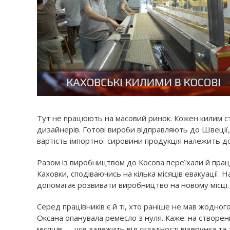
Тут не працюють на масовий ринок. Кожен килим 
дизайнерів. Готові вироби відправляють до Швеції, 
вартість імпортної сировини продукція належить д
Разом із виробництвом до Косова переїхали й прац
Каховки, сподіваючись на кілька місяців евакуації. 
допомагає розвивати виробництво на новому місці.
Серед працівників є й ті, хто раніше не мав жодног
Оксана опанувала ремесло з нуля. Каже: на створен
місяців — усе залежить від складності візерунка та