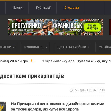
Блоги
Публікації
Спецтеми
ФІНАНСИ
СУСПІЛЬСТВО
ЦІКАВЕ ТА КУРЙОЗИ
УКРАЇНА 
ад 20 млн грн
У Франківську арештували жінку, яку під
 десяткам прикарпатців
15 Червня 2026, 17:49
На Прикарпатті виготовляють дизайнерські килими
за тисячі доларів, які купує вся Європа.