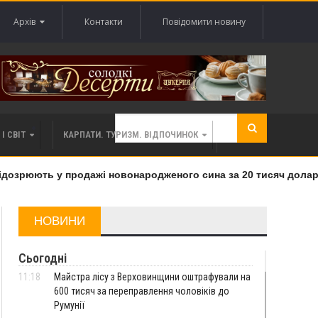
Архів
Контакти
Повідомити новину
І СВІТ
КАРПАТИ. ТУРИЗМ. ВІДПОЧИНОК
озрюють у продажі новонародженого сина за 20 тисяч доларів
НОВИНИ
Сьогодні
11:18
Майстра лісу з Верховинщини оштрафували на
600 тисяч за переправлення чоловіків до
Румунії