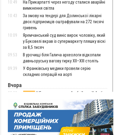
10:49
На Прикарпатті через негоду сталися аварійні
вимкнення світла
10:43
За змову на тендері для Долинської лікарні
двох підприємців оштрафували на 272 тисячі
гривень
10:09
Яремчанський суд виніс вирок чоловіку, який
у Буковелі вкрав із супермаркету пляшку віскі
за 8,5 тисяч
09:53
В урочищі біля Галича археологи відкопали
давньоруську вагову гирку XII–XIII століть
09:39
У Франківську медики провели серію
складних операцій на аорті
Вчора
22:22
У Богородчанах на "зебрі" водій Audi
ФОТО
наїхав на хлопчика з велосипедом
21:01
Загальна площа всіх книгарень України - трохи
більше ніж 6 футбольних полів
20:47
На "зебрі" у Франківську два мотоциклісти
збили жінку
18:55
Прикарпаття серед лідерів за будівництвом