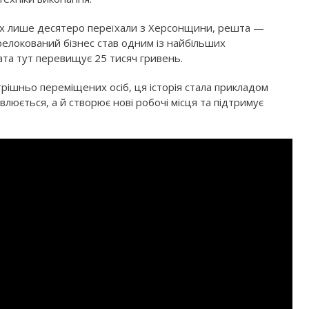
них лише десятеро переїхали з Херсонщини, решта —
 релокований бізнес став одним із найбільших
ата тут перевищує 25 тисяч гривень.
трішньо переміщених осіб, ця історія стала прикладом
овлюється, а й створює нові робочі місця та підтримує