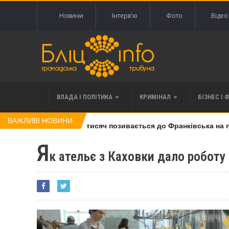
Новини
Інтерв'ю
Фото
Відео
ВЛАДА І ПОЛІТИКА
КРИМІНАЛ
БІЗНЕС І 
ВАЖЛИВІ НОВИНИ
права вимоги за 120 тисяч позивається до Франківська на пон
Я
к ательє з Каховки дало роботу