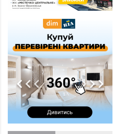
новобудов і рекордсмен за зростанням цін на
житло
16:48
Де безпечно купатися на Прикарпатті?
ВІДЕО
16:20
У Франківську дружина загиблого воїна
створила організацію «КОД 7'Я», аби
підтримувати військових та їхні сім'ї
15:57
У Коломиї на одній з вулиць встановлять
комплекс автоматичної фіксації швидкості
15:29
Війна забрала життя трьох воїнів з
Прикарпаття
15:00
На Закарпатті викрили масштабну схему
незаконного виключення
військовозобов’язаних з обліку
14:31
«Багато питань буде знято». На громадських
слуханнях в Яремче обговорили, як вирішити
питання джипінгу в Карпатах
13:54
5 «тихих» хвороб, які виявляє профілактичне
обстеження
13:30
На Надрічній тривають останні
ФОТО
приготування до нового руху