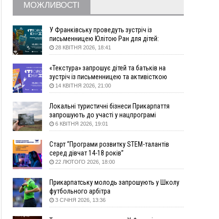
МОЖЛИВОСТІ
12:57
У Франківську зафіксували найбільшу спеку за
всю історію спостережень
12:24
Лікування наркоманії Київ: чому важливо
У Франківську проведуть зустріч із
розпочати терапію якомога раніше
письменницею Юлітою Ран для дітей:
говоритимуть про серію книг про Мавку
28 КВІТНЯ 2026, 18:41
12:00
Франківця, який у Косові викрав за магазину
понад 640 тисяч гривень у валюті, засудили до
«Текстура» запрошує дітей та батьків на
5 років
зустріч із письменницею та активісткою
11:50
Податкова передасть в Міноборони для
Анною Повх
14 КВІТНЯ 2026, 21:00
"Оберегу" дані про чоловіків 18–60 років
11:20
Водійка, яку на Сухомлинського побив інший
Локальні туристичні бізнеси Прикарпаття
керманич, відмовилася від обвинувачення —
запрошують до участі у нацпрограмі
справу закрили
«Подорож до себе»
6 КВІТНЯ 2026, 19:01
10:45
У Франківську, Коломиї, Долині та Яремче 6
Старт “Програми розвитку STEM-талантів
серпня зафіксували рекордну спеку
серед дівчат 14-18 років”
10:02
Змушував надсилати інтимні фото: на
22 ЛЮТОГО 2026, 18:00
Прикарпатті затримали підозрюваного у
розбещенні малолітньої
Прикарпатську молодь запрошують у Школу
09:22
АМКУ розпочав справу проти Гвіздецької
футбольного арбітра
селищної ради через різні ставки земельного
3 СІЧНЯ 2026, 13:36
податку