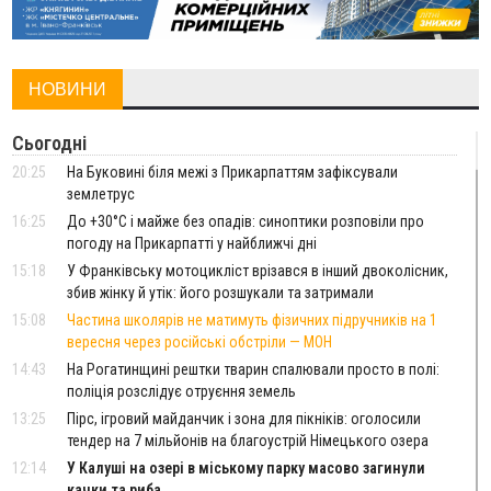
НОВИНИ
Сьогодні
20:25
На Буковині біля межі з Прикарпаттям зафіксували
землетрус
16:25
До +30°C і майже без опадів: синоптики розповіли про
погоду на Прикарпатті у найближчі дні
15:18
У Франківську мотоцикліст врізався в інший двоколісник,
збив жінку й утік: його розшукали та затримали
15:08
Частина школярів не матимуть фізичних підручників на 1
вересня через російські обстріли — МОН
14:43
На Рогатинщині рештки тварин спалювали просто в полі:
поліція розслідує отруєння земель
13:25
Пірс, ігровий майданчик і зона для пікніків: оголосили
тендер на 7 мільйонів на благоустрій Німецького озера
12:14
У Калуші на озері в міському парку масово загинули
качки та риба