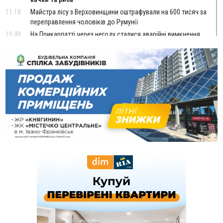
11:18
Майстра лісу з Верховинщини оштрафували на 600 тисяч за
переправлення чоловіків до Румунії
10:49
На Прикарпатті через негоду сталися аварійні вимкнення
світла
10:43
За змову на тендері для Долинської лікарні двох
підприємців оштрафували на 272 тисячі гривень
10:09
Яремчанський суд виніс вирок чоловіку, який у Буковелі
вкрав із супермаркету пляшку віскі за 8,5 тисяч
09:53
В урочищі біля Галича археологи відкопали давньоруську
вагову гирку XII–XIII століть
09:39
У Франківську медики провели серію складних операцій
на аорті
Вчора
22:22
У Богородчанах на "зебрі" водій Audi наїхав на
ФОТО
хлопчика з велосипедом
21:01
Загальна площа всіх книгарень України - трохи більше ніж 6
футбольних полів
20:47
На "зебрі" у Франківську два мотоциклісти збили жінку
18:55
Прикарпаття серед лідерів за будівництвом новобудов і