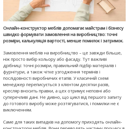
Онлайн-конструктор меблів допомагає майстрам і бізнесу
швидко формувати замовлення на виробництво: точні
розміри, калькуляція вартості, менше помилок і затримок.
Замовлення меблів на виробництво – це завжди більше,
ніж просто вибір кольору або фасаду. Тут важливі
дрібниці: точні розміри, правильний підбір матеріалів і
фурнітури, а також чітке узгодження термінів і
послідовності виробничих етапів. У класичній схемі
менеджер переписується з клієнтом десятки разів,
кресляр вносить правки, а цех отримує неповні або
суперечливі дані. Не дивно, що цикл від першого запиту
до готового виробу може розтягуватися, і помилки не є
виключенням.
Саме для таких випадків на допомогу приходять онлайн-
конструктори меблів. Вони переводять частину процесу в