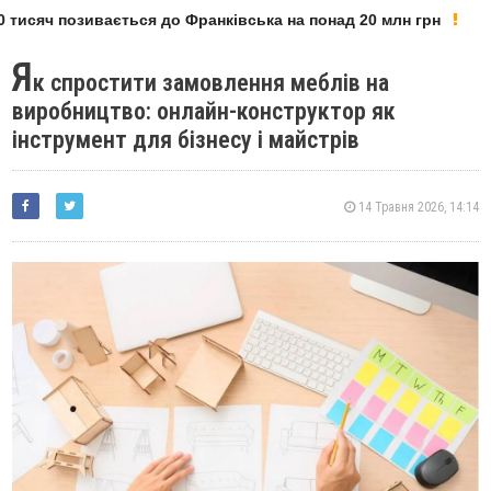
исяч позивається до Франківська на понад 20 млн грн
У
Я
к спростити замовлення меблів на
виробництво: онлайн-конструктор як
інструмент для бізнесу і майстрів
14 Травня 2026, 14:14