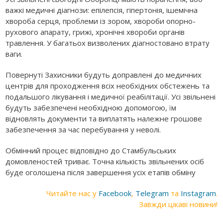
важкі медичні діагнози: епілепсія, гіпертонія, ішемічна
хвороба серця, проблеми із зором, хвороби опорно-
рухового апарату, грижі, хронічні хвороби органів
травлення. У багатьох визволених діагностовано втрату
ваги.
Повернуті Захисники будуть доправлені до медичних
центрів для проходження всіх необхідних обстежень та
подальшого лікування і медичної реабілітації. Усі звільнені
будуть забезпечені необхідною допомогою, їм
відновлять документи та виплатять належне грошове
забезпечення за час перебування у неволі.
Обмінний процес відповідно до Стамбульських
домовленостей триває. Точна кількість звільнених осіб
буде оголошена після завершення усіх етапів обміну
Читайте нас у
Facebook
,
Telegram
та
Instagram
.
Завжди цікаві новини!