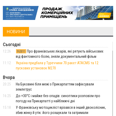
НОВИНИ
Сьогодні
12:26
Про франківських лікарів, які рятують військових
ВІДЕО
від фантомного болю, зняли документальний фільм
11:12
Україна придбала у Туреччини 70 ракет ATACMS та 12
пускових установок M270
Вчора
20:25
На Буковині біля межі з Прикарпаттям зафіксували
землетрус
16:25
До +30°C і майже без опадів: синоптики розповіли про
погоду на Прикарпатті у найближчі дні
15:18
У Франківську мотоцикліст врізався в інший двоколісник,
збив жінку й утік: його розшукали та затримали