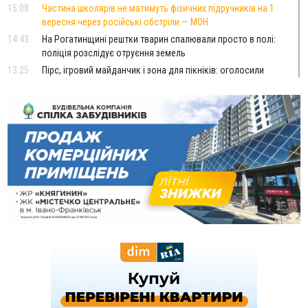
15:08
Частина школярів не матимуть фізичних підручників на 1
вересня через російські обстріли — МОН
14:43
На Рогатинщині рештки тварин спалювали просто в полі:
поліція розслідує отруєння земель
13:25
Пірс, ігровий майданчик і зона для пікніків: оголосили
тендер на 7 мільйонів на благоустрій Німецького озера
12:14
У Калуші на озері в міському парку масово загинули
качки та риба
11:18
Майстра лісу з Верховинщини оштрафували на 600 тисяч за
переправлення чоловіків до Румунії
10:49
На Прикарпатті через негоду сталися аварійні вимкнення
світла
10:43
За змову на тендері для Долинської лікарні двох
підприємців оштрафували на 272 тисячі гривень
10:09
Яремчанський суд виніс вирок чоловіку, який у Буковелі
вкрав із супермаркету пляшку віскі за 8,5 тисяч
09:53
В урочищі біля Галича археологи відкопали давньоруську
вагову гирку XII–XIII століть
09:39
У Франківську медики провели серію складних операцій
на аорті