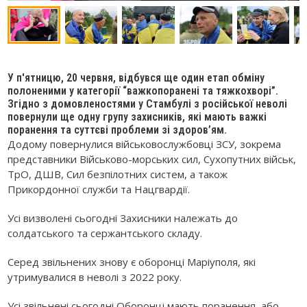
У п'ятницю, 20 червня, відбувся ще один етап обміну
полоненими у категорії “важкопоранені та тяжкохворі”.
Згідно з домовленостями у Стамбулі з російської неволі
повернули ще одну групу захисників, які мають важкі
поранення та суттєві проблеми зі здоров’ям.
Додому повернулися військовослужбовці ЗСУ, зокрема
представники Військово-морських сил, Сухопутних військ,
ТрО, ДШВ, Сил безпілотних систем, а також
Прикордонної служби та Нацгвардії.
Усі визволені сьогодні Захисники належать до
солдатського та сержантського складу.
Серед звільнених знову є оборонці Маріуполя, які
утримувалися в неволі з 2022 року.
Усі звільнені сьогодні Оборонці мають поранення, або