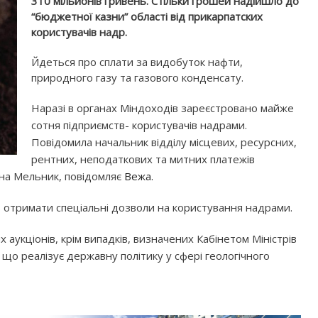
310 мільйонів гривень. Стільки грошей надійшло до
“бюджетної казни” області від прикарпатских
користувачів надр.
Йдеться про сплати за видобуток нафти,
природного газу та газового конденсату.
Наразі в органах Міндоходів зареєстровано майже
сотня підприємств- користувачів надрами.
Повідомила начальник відділу місцевих, ресурсних,
рентних, неподаткових та митних платежів
на Мельник, повідомляє
Вежа.
 отримати спеціальні дозволи на користування надрами.
аукціонів, крім випадків, визначених Кабінетом Міністрів
що реалізує державну політику у сфері геологічного