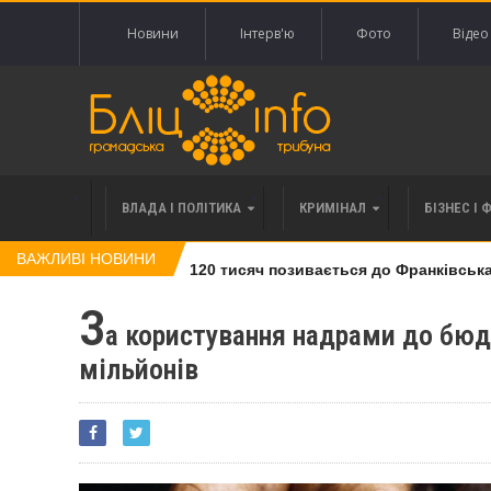
Новини
Інтерв'ю
Фото
Відео
ВЛАДА І ПОЛІТИКА
КРИМІНАЛ
БІЗНЕС І 
ВАЖЛИВІ НОВИНИ
івлі права вимоги за 120 тисяч позивається до Франківська н
З
а користування надрами до бюд
мільйонів