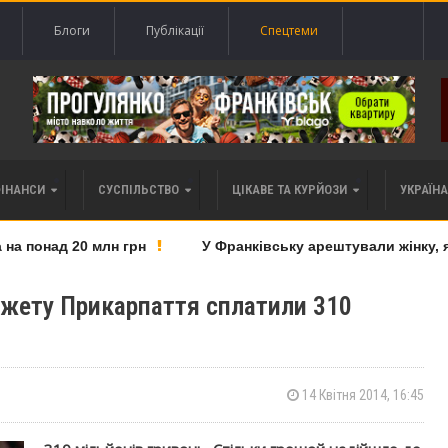
Блоги
Публікації
Спецтеми
ФІНАНСИ
СУСПІЛЬСТВО
ЦІКАВЕ ТА КУРЙОЗИ
УКРАЇНА 
а понад 20 млн грн
У Франківську арештували жінку, як
жету Прикарпаття сплатили 310
14 Квітня 2014, 16:45