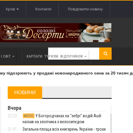
Архів
Контакти
Повідомити новину
І СВІТ
КАРПАТИ. ТУРИЗМ. ВІДПОЧИНОК
у підозрюють у продажі новонародженого сина за 20 тисяч дол
НОВИНИ
Вчора
22:22
У Богородчанах на "зебрі" водій Audi
ФОТО
наїхав на хлопчика з велосипедом
21:01
Загальна площа всіх книгарень України - трохи