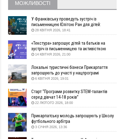
МОЖЛИВОСТІ
09:22
АМКУ розпочав справу проти Гвіздецької
селищної ради через різні ставки земельного
податку
У Франківську проведуть зустріч із
письменницею Юлітою Ран для дітей:
08:54
Синоптики попереджають про значний дощ на
говоритимуть про серію книг про Мавку
28 КВІТНЯ 2026, 18:41
Прикарпатті до кінця п'ятниці
08:45
Нафтогазову площу на межі Прикарпаття та
«Текстура» запрошує дітей та батьків на
Львівщини повторно виставили на аукціон за
зустріч із письменницею та активісткою
830 млн
Анною Повх
14 КВІТНЯ 2026, 21:00
06 Серпня
Локальні туристичні бізнеси Прикарпаття
18:46
У Польщі невідомі скоїли наругу над
ФОТО
запрошують до участі у нацпрограмі
могилою УПА
«Подорож до себе»
6 КВІТНЯ 2026, 19:01
17:45
Сили оборони уразила Ярославський НПЗ та
Старт “Програми розвитку STEM-талантів
кораблі берегової охорони фсб у Керчі
серед дівчат 14-18 років”
17:17
Скарби Музею писанкового розпису
ВІДЕО
22 ЛЮТОГО 2026, 18:00
побачать далеко за межами Коломиї
16:42
Поблизу Франківська п'яний на Chevrolet
Прикарпатську молодь запрошують у Школу
втікав від поліції
футбольного арбітра
3 СІЧНЯ 2026, 13:36
16:27
На Прикарпатті триває декларування
вогнепальної зброї: уже зареєстровано 282