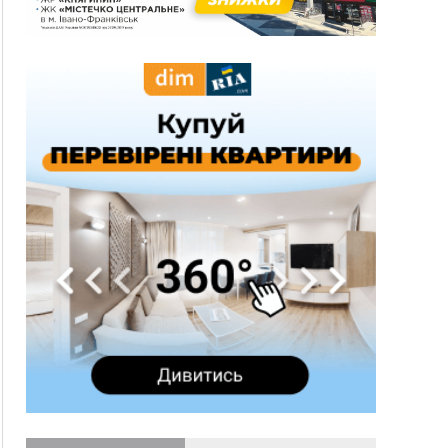
13:54
5 «тихих» хвороб, які виявляє профілактичне
обстеження
13:30
На Надрічній тривають останні
ФОТО
приготування до нового руху
12:57
У Франківську зафіксували найбільшу спеку за
всю історію спостережень
12:24
Лікування наркоманії Київ: чому важливо
розпочати терапію якомога раніше
12:00
Франківця, який у Косові викрав за магазину
понад 640 тисяч гривень у валюті, засудили до
5 років
11:50
Податкова передасть в Міноборони для
"Оберегу" дані про чоловіків 18–60 років
11:20
Водійка, яку на Сухомлинського побив інший
керманич, відмовилася від обвинувачення —
справу закрили
10:45
У Франківську, Коломиї, Долині та Яремче 6
серпня зафіксували рекордну спеку
10:02
Змушував надсилати інтимні фото: на
Прикарпатті затримали підозрюваного у
розбещенні малолітньої