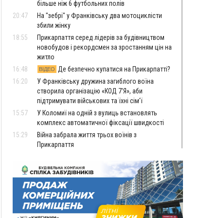
більше ніж 6 футбольних полів
20:47
На "зебрі" у Франківську два мотоциклісти
збили жінку
18:55
Прикарпаття серед лідерів за будівництвом
новобудов і рекордсмен за зростанням цін на
житло
16:48
Де безпечно купатися на Прикарпатті?
ВІДЕО
16:20
У Франківську дружина загиблого воїна
створила організацію «КОД 7'Я», аби
підтримувати військових та їхні сім'ї
15:57
У Коломиї на одній з вулиць встановлять
комплекс автоматичної фіксації швидкості
15:29
Війна забрала життя трьох воїнів з
Прикарпаття
15:00
На Закарпатті викрили масштабну схему
незаконного виключення
військовозобов’язаних з обліку
14:31
«Багато питань буде знято». На громадських
слуханнях в Яремче обговорили, як вирішити
питання джипінгу в Карпатах