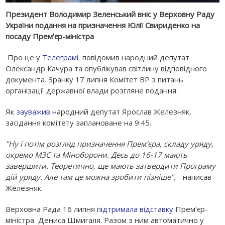
Президент Володимир Зеленський вніс у Верховну Раду
України подання на призначення Юлії Свириденко на
посаду Премʼєр-міністра
Про це у
Телеграмі
повідомив народний депутат
Олександр Качура та опублікував світлину відповідного
документа. Зранку 17 липня Комітет ВР з питань
організації державної влади розгляне подання.
Як
зауважив
народний депутат Ярослав Железняк,
засідання комітету заплановане на 9:45.
"Ну і потім розгляд призначення Премʼєра, складу уряду,
окремо МЗС та Міноборони. Десь до 16-17 мають
завершити. Теоретично, ще мають затвердити Програму
дій уряду. Але там це можна зробити пізніше",
- написав
Железняк.
Верховна Рада 16 липня
підтримала відставку
Прем’єр-
міністра Дениса Шмигаля. Разом з ним автоматично у