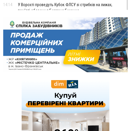
14:14
У Ворохті проведуть Кубок ФЛСУ зі стрибків на лижах,
пам'яті оборонця Богдана Бухонка
13:30
На Калущині розшукали чоловіка, який три дні
ФОТО
блукав у лісі
13:14
Боднар розповів про реакцію влади Польщі на атаки на
українців та про зміни після 23 серпня
12:31
"Едельвейси" щемливо привітали рідну Коломию з
ВІДЕО
Днем міста
11:55
Вчора у Франківську, Коломиї, Долині та Яремче
зафіксували рекордну спеку
11:45
У Надвірній п'яна жінка побила малолітнього хлопчика: суд
призначив штраф і 30 тисяч компенсації
11:17
У басейні Дністра встановилася гідрологічна посуха - рівні
води наблизилися до найнижчих показників
11:09
У Бурштині поблизу АЗС сталася масова бійка, поліція
з'ясовує обставини
10:30
ФОП із Житомира після купівлі права вимоги за 120
тисяч позивається до Франківська на понад 20 млн грн
08:52
У горах біля Осмолоди за допомогою БПЛА розшукали
двох жінок, які заблукали під час збирання ягід