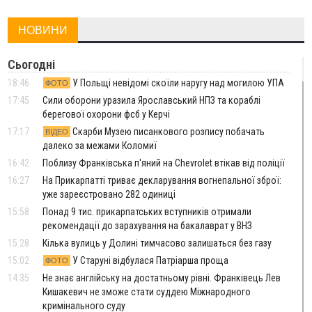
НОВИНИ
Сьогодні
18:46
У Польщі невідомі скоїли наругу над могилою УПА
ФОТО
17:45
Сили оборони уразила Ярославський НПЗ та кораблі
берегової охорони фсб у Керчі
17:17
Скарби Музею писанкового розпису побачать
ВІДЕО
далеко за межами Коломиї
16:42
Поблизу Франківська п'яний на Chevrolet втікав від поліції
16:27
На Прикарпатті триває декларування вогнепальної зброї:
уже зареєстровано 282 одиниці
15:58
Понад 9 тис. прикарпатських вступників отримали
рекомендації до зарахування на бакалаврат у ВНЗ
15:28
Кілька вулиць у Долині тимчасово залишаться без газу
15:02
У Старуні відбулася Патріарша проща
ФОТО
14:35
Не знає англійську на достатньому рівні. Франківець Лев
Кишакевич не зможе стати суддею Міжнародного
кримінального суду