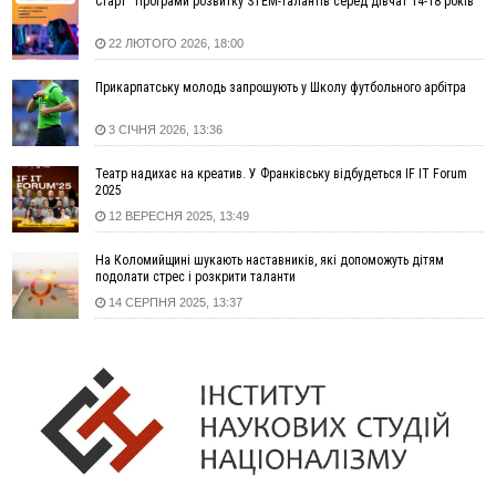
Старт “Програми розвитку STEM-талантів серед дівчат 14-18 років”
14:02
«Пілот з Лондона» видурив у жительки Коломийщини
майже 64 тисячі гривень
22 ЛЮТОГО 2026, 18:00
13:13
У четвер на Прикарпатті очікується сильна спека до 39°
Прикарпатську молодь запрошують у Школу футбольного арбітра
13:00
На Снятинщині спіймали чоловіка, який зливав з цистерни
у полі невідому речовину
3 СІЧНЯ 2026, 13:36
12:29
У МОЗ змінили підхід до госпіталізації та оновили правила
роботи стаціонарів
Театр надихає на креатив. У Франківську відбудеться IF IT Forum
12:07
На межі Прикарпаття і Тернопільщини невідомі засипали
2025
русло Золотої Липи та облаштували переправу
12 ВЕРЕСНЯ 2025, 13:49
11:44
У Франківську та Яремче зафіксували нові температурні
На Коломийщині шукають наставників, які допоможуть дітям
рекорди
подолати стрес і розкрити таланти
11:17
Росія вдарила по Харкову "Бандероллю": є постраждалі,
14 СЕРПНЯ 2025, 13:37
пошкоджено цивільне підприємство
10:54
Верховний суд повернув державі 1,5 га лісу із трьома
ставками в Івано-Франківській громаді
10:10
На Каскаді замість веж планують зробити сквер з
дитмайданчиком
09:31
На Верховинщині під час пожежі будинку травмувалась
жінка
09:09
35 цимбалістів на Говерлі встановили Рекорд
ВІДЕО