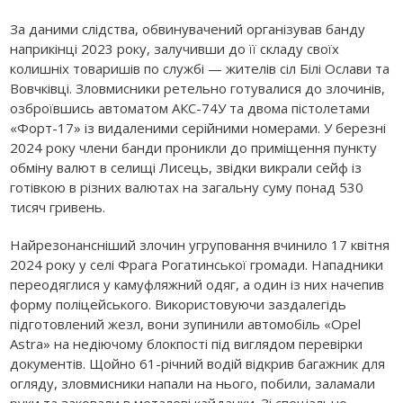
За даними слідства, обвинувачений організував банду
наприкінці 2023 року, залучивши до її складу своїх
колишніх товаришів по службі — жителів сіл Білі Ослави та
Вовчківці. Зловмисники ретельно готувалися до злочинів,
озброївшись автоматом АКС-74У та двома пістолетами
«Форт-17» із видаленими серійними номерами. У березні
2024 року члени банди проникли до приміщення пункту
обміну валют в селищі Лисець, звідки викрали сейф із
готівкою в різних валютах на загальну суму понад 530
тисяч гривень.
Найрезонансніший злочин угруповання вчинило 17 квітня
2024 року у селі Фрага Рогатинської громади. Нападники
переодяглися у камуфляжний одяг, а один із них начепив
форму поліцейського. Використовуючи заздалегідь
підготовлений жезл, вони зупинили автомобіль «Opel
Astra» на недіючому блокпості під виглядом перевірки
документів. Щойно 61-річний водій відкрив багажник для
огляду, зловмисники напали на нього, побили, заламали