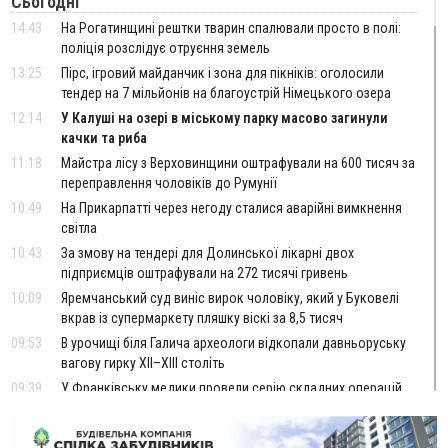
Сьогодні
14:43
На Рогатинщині рештки тварин спалювали просто в полі:
поліція розслідує отруєння земель
13:25
Пірс, ігровий майданчик і зона для пікніків: оголосили
тендер на 7 мільйонів на благоустрій Німецького озера
12:14
У Калуші на озері в міському парку масово загинули
качки та риба
11:18
Майстра лісу з Верховинщини оштрафували на 600 тисяч за
переправлення чоловіків до Румунії
10:49
На Прикарпатті через негоду сталися аварійні вимкнення
світла
10:43
За змову на тендері для Долинської лікарні двох
підприємців оштрафували на 272 тисячі гривень
10:09
Яремчанський суд виніс вирок чоловіку, який у Буковелі
вкрав із супермаркету пляшку віскі за 8,5 тисяч
09:53
В урочищі біля Галича археологи відкопали давньоруську
вагову гирку XII–XIII століть
09:39
У Франківську медики провели серію складних операцій
на аорті
Вчора