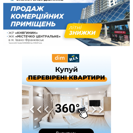
22:22
У Богородчанах на "зебрі" водій Audi наїхав на
ФОТО
хлопчика з велосипедом
21:01
Загальна площа всіх книгарень України - трохи більше ніж 6
футбольних полів
20:47
На "зебрі" у Франківську два мотоциклісти збили жінку
18:55
Прикарпаття серед лідерів за будівництвом новобудов і
рекордсмен за зростанням цін на житло
16:48
Де безпечно купатися на Прикарпатті?
ВІДЕО
16:20
У Франківську дружина загиблого воїна створила
організацію «КОД 7'Я», аби підтримувати військових та їхні
сім'ї
15:57
У Коломиї на одній з вулиць встановлять комплекс
автоматичної фіксації швидкості
15:29
Війна забрала життя трьох воїнів з Прикарпаття
15:00
На Закарпатті викрили масштабну схему незаконного
виключення військовозобов’язаних з обліку
14:31
«Багато питань буде знято». На громадських слуханнях в
Яремче обговорили, як вирішити питання джипінгу в
Карпатах