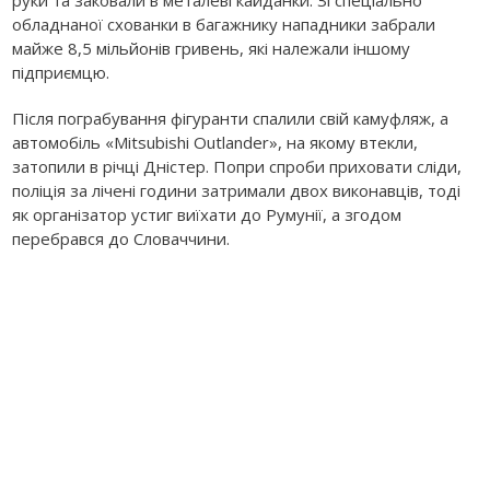
руки та заковали в металеві кайданки. Зі спеціально
обладнаної схованки в багажнику нападники забрали
майже 8,5 мільйонів гривень, які належали іншому
підприємцю.
Після пограбування фігуранти спалили свій камуфляж, а
автомобіль «Mitsubishi Outlander», на якому втекли,
затопили в річці Дністер. Попри спроби приховати сліди,
поліція за лічені години затримали двох виконавців, тоді
як організатор устиг виїхати до Румунії, а згодом
перебрався до Словаччини.