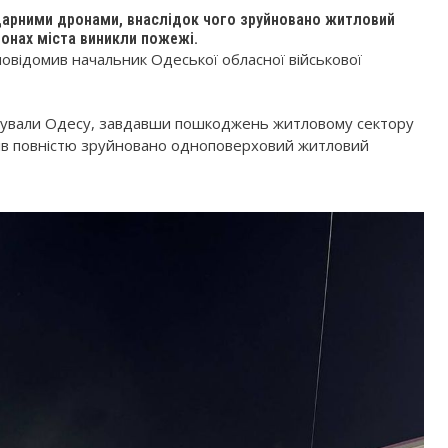
ударними дронами, внаслідок чого зруйновано житловий
йонах міста виникли пожежі.
повідомив начальник Одеської обласної військової
атакували Одесу, завдавши пошкоджень житловому сектору
онів повністю зруйновано одноповерховий житловий