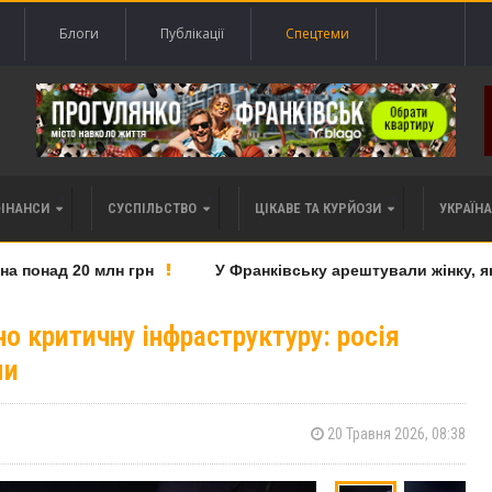
Блоги
Публікації
Спецтеми
ФІНАНСИ
СУСПІЛЬСТВО
ЦІКАВЕ ТА КУРЙОЗИ
УКРАЇНА 
онад 20 млн грн
У Франківську арештували жінку, яку 
 критичну інфраструктуру: росія
ми
20 Травня 2026, 08:38