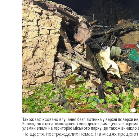
Також зафіксовано влучання безпілотника у верхні поверхи нед
Внаслідок атаки пошкоджено складські приміщення, зокрема с
уламки впали на територію міського парку, де також виникло 
На щастя, постраждалих немає. На місцях працюють