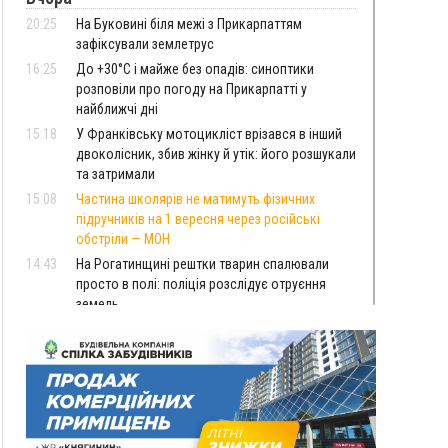
20:25
На Буковині біля межі з Прикарпаттям
зафіксували землетрус
16:25
До +30°C і майже без опадів: синоптики
розповіли про погоду на Прикарпатті у
найближчі дні
15:18
У Франківську мотоцикліст врізався в інший
двоколісник, збив жінку й утік: його розшукали
та затримали
15:08
Частина школярів не матимуть фізичних
підручників на 1 вересня через російські
обстріли — МОН
14:43
На Рогатинщині рештки тварин спалювали
просто в полі: поліція розслідує отруєння
земель
13:25
Пірс, ігровий майданчик і зона для пікніків:
оголосили тендер на 7 мільйонів на
благоустрій Німецького озера
12:14
У Калуші на озері в міському парку масово
загинули качки та риба
11:18
Майстра лісу з Верховинщини оштрафували на