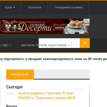
Архів
Контакти
Повідомити новину
І СВІТ
КАРПАТИ. ТУРИЗМ. ВІДПОЧИНОК
підозрюють у продажі новонародженого сина за 20 тисяч долар
НОВИНИ
Сьогодні
11:12
Україна придбала у Туреччини 70 ракет
ATACMS та 12 пускових установок M270
Вчора