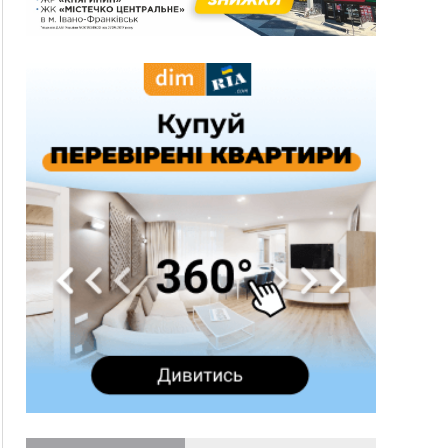
600 тисяч за переправлення чоловіків до
Румунії
10:49
На Прикарпатті через негоду сталися аварійні
вимкнення світла
10:43
За змову на тендері для Долинської лікарні
двох підприємців оштрафували на 272 тисячі
гривень
10:09
Яремчанський суд виніс вирок чоловіку, який
у Буковелі вкрав із супермаркету пляшку віскі
за 8,5 тисяч
09:53
В урочищі біля Галича археологи відкопали
давньоруську вагову гирку XII–XIII століть
09:39
У Франківську медики провели серію
складних операцій на аорті
07 Серпня
22:22
У Богородчанах на "зебрі" водій Audi
ФОТО
наїхав на хлопчика з велосипедом
21:01
Загальна площа всіх книгарень України - трохи
більше ніж 6 футбольних полів